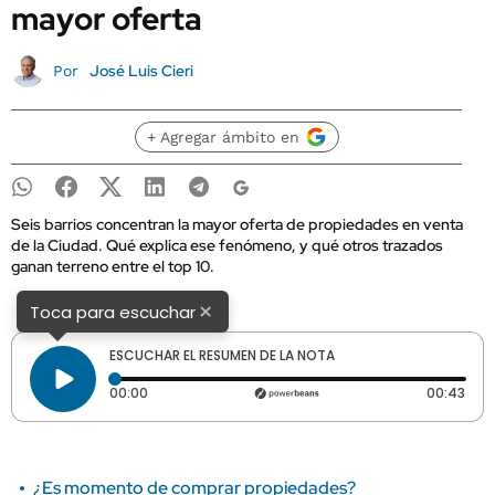
mayor oferta
José Luis Cieri
Por
+ Agregar ámbito en
Seis barrios concentran la mayor oferta de propiedades en venta
de la Ciudad. Qué explica ese fenómeno, y qué otros trazados
ganan terreno entre el top 10.
×
Toca para escuchar
ESCUCHAR EL RESUMEN DE LA NOTA
Tiempo transcurrido: 0 segundos
Dura
00:00
00:43
¿Es momento de comprar propiedades?