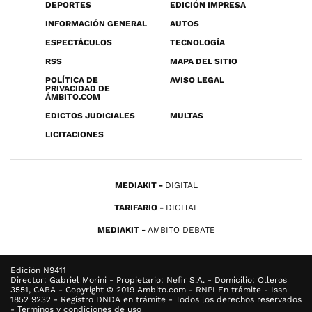
DEPORTES
EDICIÓN IMPRESA
INFORMACIÓN GENERAL
AUTOS
ESPECTÁCULOS
TECNOLOGÍA
RSS
MAPA DEL SITIO
POLÍTICA DE
AVISO LEGAL
PRIVACIDAD DE
ÁMBITO.COM
EDICTOS JUDICIALES
MULTAS
LICITACIONES
MEDIAKIT
DIGITAL
TARIFARIO
DIGITAL
MEDIAKIT
AMBITO DEBATE
Edición N9411
Director: Gabriel Morini - Propietario: Nefir S.A. - Domicilio: Olleros
3551, CABA - Copyright © 2019 Ambito.com - RNPI En trámite - Issn
1852 9232 - Registro DNDA en trámite - Todos los derechos reservados
- Términos y condiciones de uso