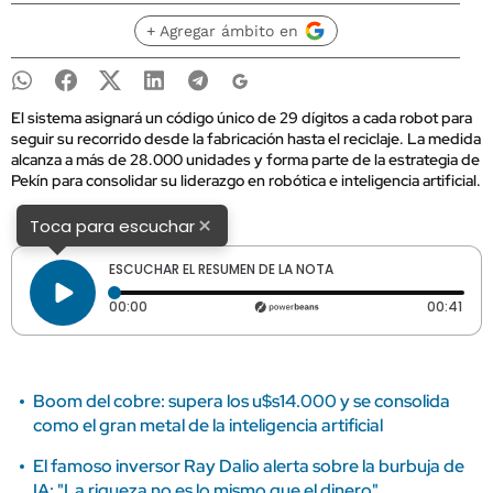
+ Agregar ámbito en
El sistema asignará un código único de 29 dígitos a cada robot para
seguir su recorrido desde la fabricación hasta el reciclaje. La medida
alcanza a más de 28.000 unidades y forma parte de la estrategia de
Pekín para consolidar su liderazgo en robótica e inteligencia artificial.
×
Toca para escuchar
ESCUCHAR EL RESUMEN DE LA NOTA
Tiempo transcurrido: 0 segundos
Dura
00:00
00:41
Boom del cobre: supera los u$s14.000 y se consolida
como el gran metal de la inteligencia artificial
El famoso inversor Ray Dalio alerta sobre la burbuja de
IA: "La riqueza no es lo mismo que el dinero"