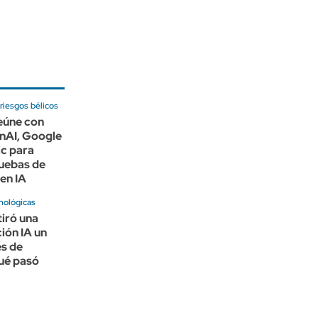
riesgos bélicos
eúne con
nAI, Google
ic para
ruebas de
en IA
nológicas
iró una
ión IA un
és de
qué pasó