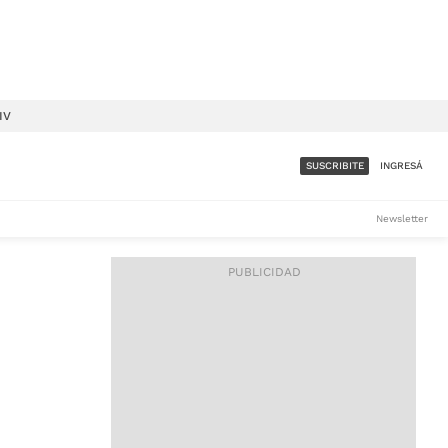
IV
SUSCRIBITE
INGRESÁ
SUMATE A LA COMUNIDAD
Newsletter
DE ÁMBITO
LES
ACCESO FULL - $1.800/MES
ES
CORPORATIVO - CONSULTAR
Si tenés dudas comunicate
con nosotros a
IOS
suscripciones@ambito.com.ar
Llamanos al (54) 11 4556-
9147/48 o
al (54) 11 4449-3256 de lunes a