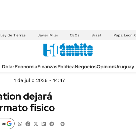
Ley de Tierras
Javier Milei
CEOs
Brasil
Papa León X
Anuario autos 2026
Dólar
Economía
Finanzas
Política
Negocios
Opinión
Uruguay
TECNOLOGÍA
NOVEDADES FISCA
MÉXICO
1 de julio 2026 - 14:47
EDICTOS JUDICIAL
OPINIÓN
ation dejará
MULTAS
MUNDO
rmato fisico
LICITACIONES
INFORMACIÓN GENERAL
CUADROS TARIFAR
ESPECTÁCULOS
 en
RECALL
DEPORTES