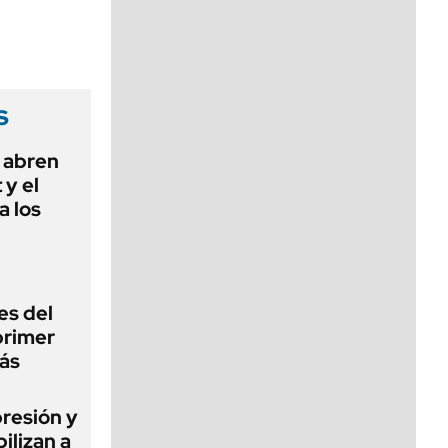
viernes de 10 a 18
s
 abren
 y el
a los
es del
primer
ás
presión y
ilizan a