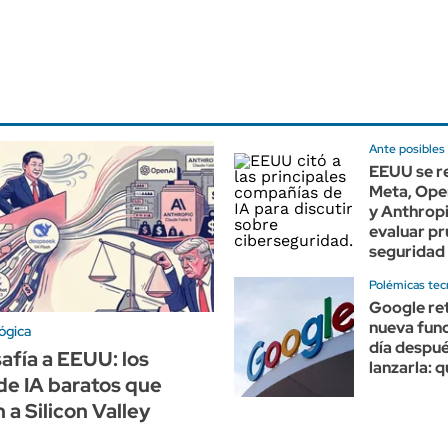
Ante posibles 
EEUU se r
Meta, Ope
y Anthrop
evaluar p
seguridad 
Polémicas tec
Google ret
nueva func
ógica
día despu
afía a EEUU: los
lanzarla: 
de IA baratos que
a Silicon Valley