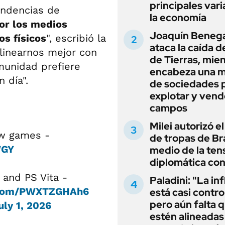
principales vari
endencias de
la economía
por los medios
Joaquín Beneg
os físicos
", escribió la
ataca la caída de
alinearnos mejor con
de Tierras, mie
munidad prefiere
encabeza una 
 día".
de sociedades 
explotar y vend
campos
Milei autorizó e
ew games -
de tropas de Bra
WGY
medio de la ten
diplomática con
 and PS Vita -
Paladini: "La in
r.com/PWXTZGHAh6
está casi contro
pero aún falta 
uly 1, 2026
estén alineadas 