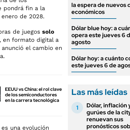
ria de los
la espera de nuevos 
 pondrá fin a la
económicos
n enero de 2028.
Dólar blue hoy: a cuá
pras de juegos
solo
opera este jueves 6 
, en formato digital a
agosto
y anunció el cambio en
a.
Dólar hoy: a cuánto c
este jueves 6 de ago
EEUU vs China: el rol clave
Las más leídas
de los semiconductores
en la carrera tecnológica
Dólar, inflación 
gurúes de la cit
renuevan sus
pronósticos sob
a es una evolución