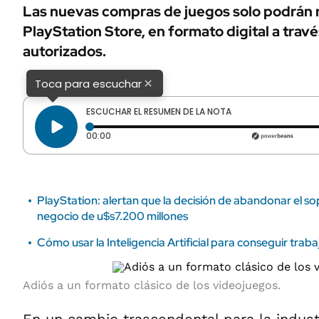
ÁMBITO DEBATE
Las nuevas compras de juegos solo podrán re
Municipios
PlayStation Store, en formato digital a trav
MEDIAKIT AMBITO DEBATE
URUGUAY
autorizados.
×
Toca para escuchar
ESCUCHAR EL RESUMEN DE LA NOTA
Tiempo transcurrido: 0 segundos
00:00
PlayStation: alertan que la decisión de abandonar el s
negocio de u$s7.200 millones
Cómo usar la Inteligencia Artificial para conseguir traba
Adiós a un formato clásico de los videojuegos.