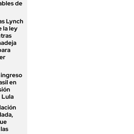
ables de
as Lynch
 la ley
ntras
madeja
para
er
l ingreso
sil en
sión
 Lula
flación
lada,
que
las