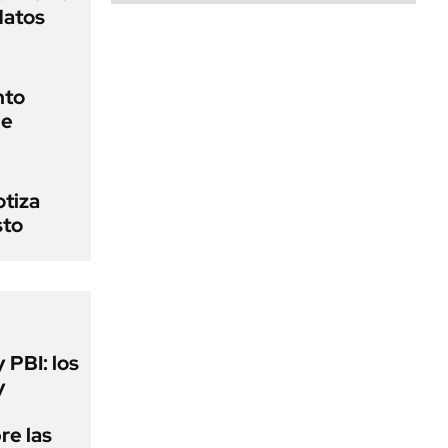
datos
nto
de
otiza
sto
y PBI: los
y
re las