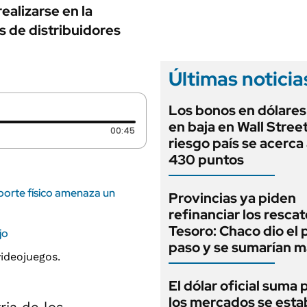
ANUARIO 2025
alizarse en la
LIFESTYLE
EDICIÓN IMPRESA
és de distribuidores
AUTOS
Últimas noticia
Los bonos en dólares
en baja en Wall Street
Duración: 45 segundos
00:45
riesgo país se acerca 
430 puntos
oporte físico amenaza un
Provincias ya piden
refinanciar los rescat
Tesoro: Chaco dio el 
jo
paso y se sumarían m
El dólar oficial suma 
los mercados se estab