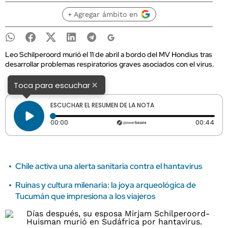
+ Agregar ámbito en
Leo Schilperoord murió el 11 de abril a bordo del MV Hondius tras
desarrollar problemas respiratorios graves asociados con el virus.
×
Toca para escuchar
ESCUCHAR EL RESUMEN DE LA NOTA
Tiempo transcurrido: 0 segundos
Dura
00:00
00:44
Chile activa una alerta sanitaria contra el hantavirus
Ruinas y cultura milenaria: la joya arqueológica de
Tucumán que impresiona a los viajeros