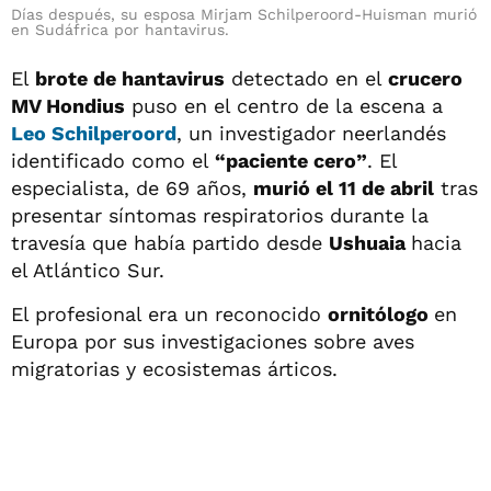
Días después, su esposa Mirjam Schilperoord-Huisman murió
en Sudáfrica por hantavirus.
El
brote de hantavirus
detectado en el
crucero
MV Hondius
puso en el centro de la escena a
Leo Schilperoord
, un investigador neerlandés
identificado como el
“paciente cero”
. El
especialista, de 69 años,
murió el 11 de abril
tras
presentar síntomas respiratorios durante la
travesía que había partido desde
Ushuaia
hacia
el Atlántico Sur.
El profesional era un reconocido
ornitólogo
en
Europa por sus investigaciones sobre aves
migratorias y ecosistemas árticos.