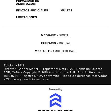
PRIVACIDAD DE
ÁMBITO.COM
EDICTOS JUDICIALES
MULTAS
LICITACIONES
MEDIAKIT
DIGITAL
TARIFARIO
DIGITAL
MEDIAKIT
AMBITO DEBATE
Edición N9413
Director: Gabriel Morini - Propietario: Nefir S.A. - Domicilio: Olleros
3551, CABA - Copyright © 2019 Ambito.com - RNPI En trámite - Issn
1852 9232 - Registro DNDA en trámite - Todos los derechos reservados
- Términos y condiciones de uso