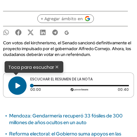
+ Agregar ámbito en
Con votos del kirchnerismo, el Senado sancionó definitivamente el
proyecto impulsado por el gobernador Alfredo Cornejo. Ahora, los
ciudadanos deberán votar en un referéndum.
×
Toca para escuchar
ESCUCHAR EL RESUMEN DE LA NOTA
Tiempo transcurrido: 0 segundos
Dura
00:00
00:40
Mendoza: Gendarmería recuperó 33 fósiles de 300
millones de años ocultos en un auto
Reforma electoral: el Gobierno suma apoyos en las