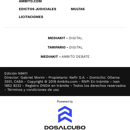
ÁMBITO.COM
EDICTOS JUDICIALES
MULTAS
LICITACIONES
MEDIAKIT
DIGITAL
TARIFARIO
DIGITAL
MEDIAKIT
AMBITO DEBATE
Edición N9411
Director: Gabriel Morini - Propietario: Nefir S.A. - Domicilio: Olleros
3551, CABA - Copyright © 2019 Ambito.com - RNPI En trámite - Issn
1852 9232 - Registro DNDA en trámite - Todos los derechos reservados
- Términos y condiciones de uso