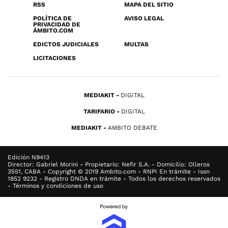
RSS
MAPA DEL SITIO
POLÍTICA DE
AVISO LEGAL
PRIVACIDAD DE
ÁMBITO.COM
EDICTOS JUDICIALES
MULTAS
LICITACIONES
MEDIAKIT
DIGITAL
TARIFARIO
DIGITAL
MEDIAKIT
AMBITO DEBATE
Edición N9413
Director: Gabriel Morini - Propietario: Nefir S.A. - Domicilio: Olleros
3551, CABA - Copyright © 2019 Ambito.com - RNPI En trámite - Issn
1852 9232 - Registro DNDA en trámite - Todos los derechos reservados
- Términos y condiciones de uso