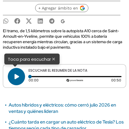
+ Agregar ámbito en
El tramo, de 1,5 kilómetros sobre la autopista A10 cerca de Saint-
Arnoult-en-Yveline, permite que vehículos 100% a batería
recuperen energía mientras circulan, gracias a un sistema de carga
inductiva instalado bajo el pavimento.
×
Toca para escuchar
ESCUCHAR EL RESUMEN DE LA NOTA
Tiempo transcurrido: 0 segundos
Dura
00:00
00:50
Autos híbridos y eléctricos: cómo cerró julio 2026 en
ventas y quiénes lideran
¿Cuánto tarda en cargar un auto eléctrico de Tesla? Los
tiempos según cada tipo de cargador