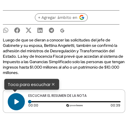
+ Agregar ámbito en
Luego de que se dieran a conocer las solicitudes del jefe de
Gabinete y su esposa, Bettina Angeletti, también se confirmó la
adhesión del ministros de Desregulación y Transformación del
Estado. La ley de Inocencia Fiscal prevé que accedan al sistema de
Impuesto a las Ganancias Simplificado solo las personas que tengan
ingresos hasta $1.000 millones al año o un patrimonio de $10.000
millones.
×
Toca para escuchar
ESCUCHAR EL RESUMEN DE LA NOTA
Tiempo transcurrido: 0 segundos
Dura
00:00
00:39