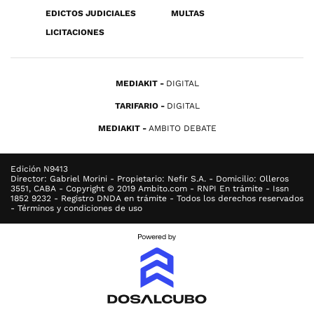
EDICTOS JUDICIALES
MULTAS
LICITACIONES
MEDIAKIT
DIGITAL
TARIFARIO
DIGITAL
MEDIAKIT
AMBITO DEBATE
Edición N9413
Director: Gabriel Morini - Propietario: Nefir S.A. - Domicilio: Olleros
3551, CABA - Copyright © 2019 Ambito.com - RNPI En trámite - Issn
1852 9232 - Registro DNDA en trámite - Todos los derechos reservados
- Términos y condiciones de uso