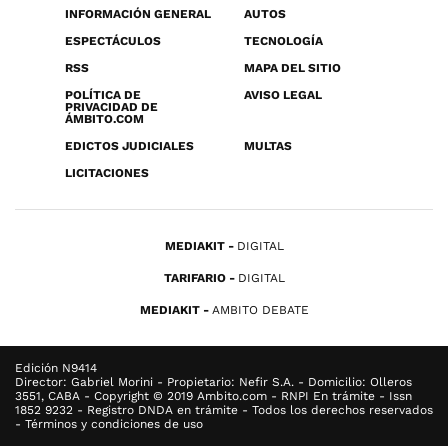
INFORMACIÓN GENERAL
AUTOS
ESPECTÁCULOS
TECNOLOGÍA
RSS
MAPA DEL SITIO
POLÍTICA DE
AVISO LEGAL
PRIVACIDAD DE
ÁMBITO.COM
EDICTOS JUDICIALES
MULTAS
LICITACIONES
MEDIAKIT
DIGITAL
TARIFARIO
DIGITAL
MEDIAKIT
AMBITO DEBATE
Edición N9414
Director: Gabriel Morini - Propietario: Nefir S.A. - Domicilio: Olleros
3551, CABA - Copyright © 2019 Ambito.com - RNPI En trámite - Issn
1852 9232 - Registro DNDA en trámite - Todos los derechos reservados
- Términos y condiciones de uso