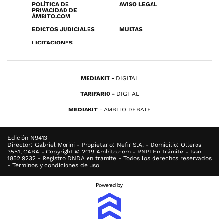
POLÍTICA DE
AVISO LEGAL
PRIVACIDAD DE
ÁMBITO.COM
EDICTOS JUDICIALES
MULTAS
LICITACIONES
MEDIAKIT
DIGITAL
TARIFARIO
DIGITAL
MEDIAKIT
AMBITO DEBATE
Edición N9413
Director: Gabriel Morini - Propietario: Nefir S.A. - Domicilio: Olleros
3551, CABA - Copyright © 2019 Ambito.com - RNPI En trámite - Issn
1852 9232 - Registro DNDA en trámite - Todos los derechos reservados
- Términos y condiciones de uso