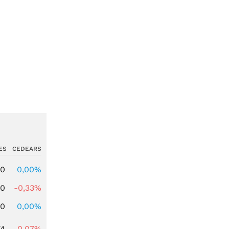
ES
CEDEARS
00
0,00%
00
-0,33%
00
0,00%
74
-0,07%