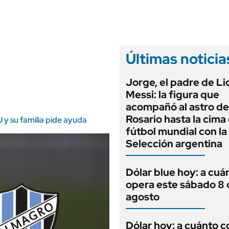
ANUARIO 2025
LIFESTYLE
EDICIÓN IMPRESA
AUTOS
Últimas noticia
Jorge, el padre de Li
Messi: la figura que
acompañó al astro d
Rosario hasta la cima
 y su familia pide ayuda
fútbol mundial con la
Selección argentina
Dólar blue hoy: a cuá
opera este sábado 8 
agosto
Dólar hoy: a cuánto c