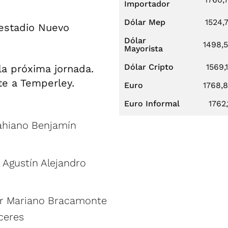
Importador
Dólar Mep
1524,
 estadio Nuevo
Dólar
1498,
Mayorista
Dólar Cripto
1569,
la próxima jornada.
nte a Temperley.
Euro
1768,
Euro Informal
1762,
Bahiano Benjamín
 Agustín Alejandro
por Mariano Bracamonte
ceres