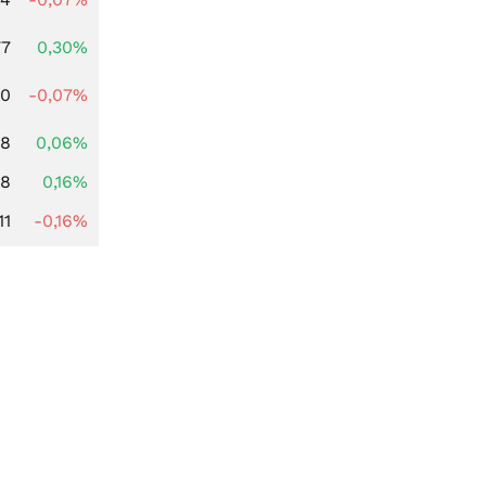
77
0,30%
50
-0,07%
18
0,06%
88
0,16%
11
-0,16%