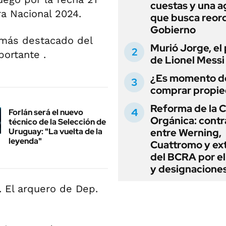
cuestas y una 
a Nacional 2024.
que busca reord
Gobierno
r más destacado del
Murió Jorge, el
ortante .
de Lionel Messi
¿Es momento d
comprar propi
Reforma de la C
Forlán será el nuevo
Orgánica: cont
técnico de la Selección de
Uruguay: "La vuelta de la
entre Werning,
leyenda"
Cuattromo y ext
del BCRA por e
y designacione
. El arquero de Dep.