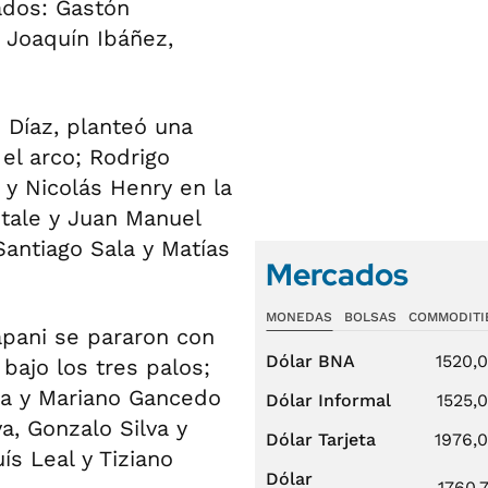
ados: Gastón
, Joaquín Ibáñez,
n Díaz, planteó una
el arco; Rodrigo
y Nicolás Henry en la
itale y Juan Manuel
Santiago Sala y Matías
Mercados
MONEDAS
BOLSAS
COMMODITI
apani se pararon con
Dólar BNA
1520,
bajo los tres palos;
la y Mariano Gancedo
Dólar Informal
1525,
a, Gonzalo Silva y
Dólar Tarjeta
1976,
ís Leal y Tiziano
Dólar
1760,