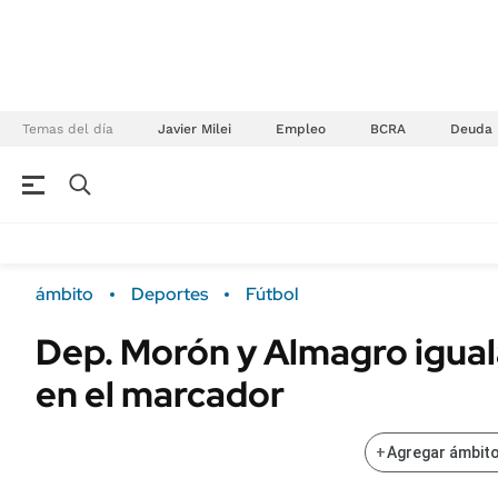
Temas del día
Javier Milei
Empleo
BCRA
Deuda
NEGOCIOS
ÚLTIMAS NOTICIAS
Especiales Ámbito
ECONOMÍA
ámbito
Deportes
Fútbol
Real Estate
Banco de Datos
Dep. Morón y Almagro igual
Sustentabilidad
Campo
en el marcador
Seguros
FINANZAS
ENERGY REPORT
Dólar
+
Agregar ámbito
POLÍTICA
Mercados
Nacional