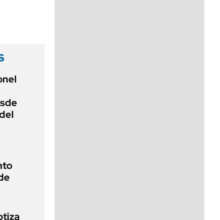
viernes de 10 a 18
s
onel
esde
 del
nto
de
otiza