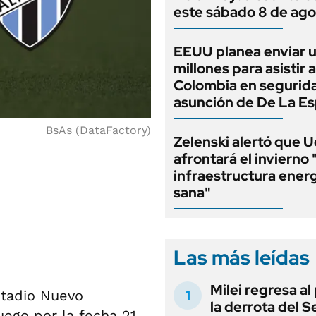
este sábado 8 de ago
EEUU planea enviar 
millones para asistir a
Colombia en segurida
asunción de De La Esp
BsAs (DataFactory)
Zelenski alertó que U
afrontará el invierno 
infraestructura ener
sana"
Las más leídas
Milei regresa al
stadio Nuevo
la derrota del 
uego por la fecha 21