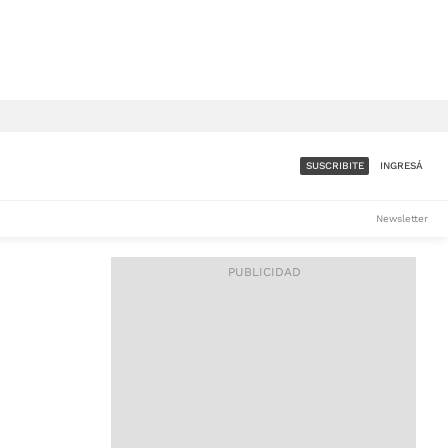
SUSCRIBITE
INGRESÁ
SUMATE A LA COMUNIDAD
Newsletter
DE ÁMBITO
LES
ACCESO FULL - $1.800/MES
ES
CORPORATIVO - CONSULTAR
Si tenés dudas comunicate
con nosotros a
IOS
suscripciones@ambito.com.ar
Llamanos al (54) 11 4556-
9147/48 o
al (54) 11 4449-3256 de lunes a