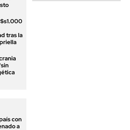
sto
u$s1.000
d tras la
riella
crania
"sin
gética
 país con
Senado a