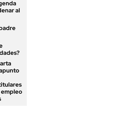
agenda
enar al
 padre
e
edades?
arta
rapunto
itulares
l empleo
s