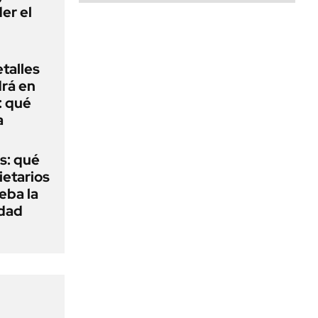
er el
talles
rá en
: qué
a
s: qué
ietarios
ueba la
edad