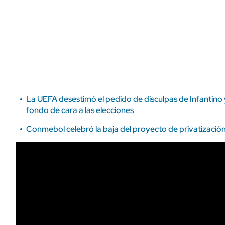
ÁMBITO DEBATE
Municipios
MEDIAKIT AMBITO DEBATE
URUGUAY
La UEFA desestimó el pedido de disculpas de Infantino
fondo de cara a las elecciones
Conmebol celebró la baja del proyecto de privatización