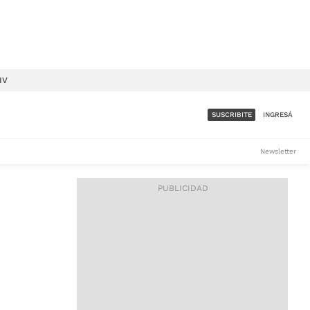
IV
SUSCRIBITE
INGRESÁ
SUMATE A LA COMUNIDAD
Newsletter
DE ÁMBITO
LES
ACCESO FULL - $1.800/MES
ES
CORPORATIVO - CONSULTAR
Si tenés dudas comunicate
con nosotros a
IOS
suscripciones@ambito.com.ar
Llamanos al (54) 11 4556-
9147/48 o
al (54) 11 4449-3256 de lunes a