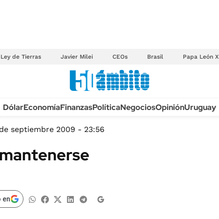
Ley de Tierras
Javier Milei
CEOs
Brasil
Papa León X
Anuario autos 2026
Dólar
Economía
Finanzas
Política
Negocios
Opinión
Uruguay
TECNOLOGÍA
NOVEDADES FISCA
MÉXICO
de septiembre 2009 - 23:56
EDICTOS JUDICIAL
OPINIÓN
n mantenerse
MULTAS
MUNDO
LICITACIONES
INFORMACIÓN GENERAL
CUADROS TARIFAR
ESPECTÁCULOS
 en
RECALL
DEPORTES