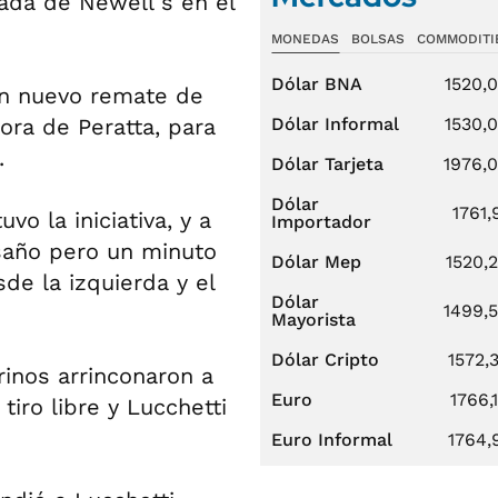
gada de Newell s en el
MONEDAS
BOLSAS
COMMODITI
Dólar BNA
1520,
 un nuevo remate de
Dólar Informal
1530,
ra de Peratta, para
.
Dólar Tarjeta
1976,
Dólar
1761,
o la iniciativa, y a
Importador
esaño pero un minuto
Dólar Mep
1520,
e la izquierda y el
Dólar
1499,
Mayorista
Dólar Cripto
1572,
inos arrinconaron a
Euro
1766,
tiro libre y Lucchetti
Euro Informal
1764,