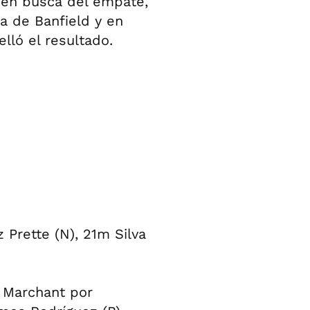
 en busca del empate,
a de Banfield y en
lló el resultado.
Prette (N), 21m Silva
 Marchant por