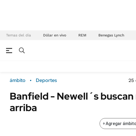
Temas del día
Dólar en vivo
REM
Benegas Lynch
NEGOCIOS
ÚLTIMAS NOTICIAS
Especiales Ámbito
ECONOMÍA
ámbito
Deportes
25 
Real Estate
Banco de Datos
Banfield - Newell´s busca
Sustentabilidad
Campo
arriba
Seguros
FINANZAS
ENERGY REPORT
Dólar
+
Agregar ámbito
POLÍTICA
Mercados
Nacional