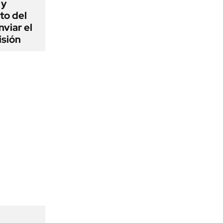
 y
to del
viar el
isión