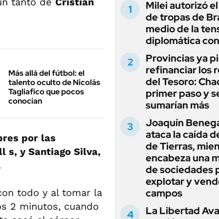
un tanto de
Cristian
Milei autorizó e
de tropas de Bra
medio de la ten
diplomática con
Provincias ya p
refinanciar los 
Más allá del fútbol: el
del Tesoro: Chac
talento oculto de Nicolás
Tagliafico que pocos
primer paso y s
conocían
sumarían más
Joaquín Beneg
ataca la caída de
res por las
de Tierras, mie
 s, y Santiago Silva,
encabeza una 
.
de sociedades 
explotar y vend
campos
on todo y al tomar la
los 2 minutos, cuando
La Libertad Av