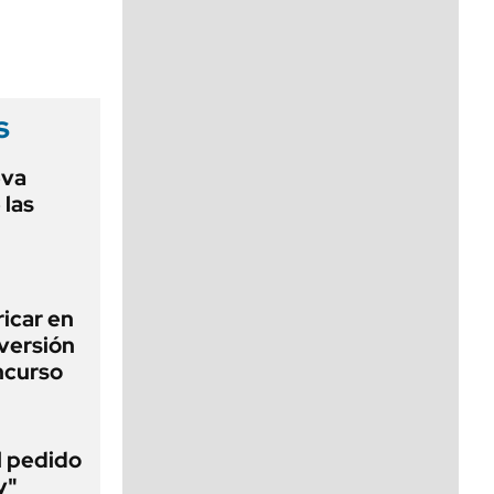
viernes de 10 a 18
s
eva
 las
icar en
nversión
ncurso
al pedido
y"