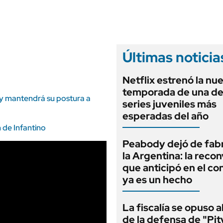
ANUARIO 2025
LIFESTYLE
EDICIÓN IMPRESA
AUTOS
Últimas noticia
Netflix estrenó la nu
temporada de una de
 y mantendrá su postura a
series juveniles más
esperadas del año
 de Infantino
Peabody dejó de fabr
la Argentina: la reco
que anticipó en el co
ya es un hecho
La fiscalía se opuso 
de la defensa de "Pit