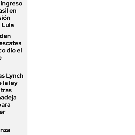
l ingreso
sil en
sión
 Lula
iden
rescates
o dio el
e
as Lynch
 la ley
ntras
madeja
para
er
anza