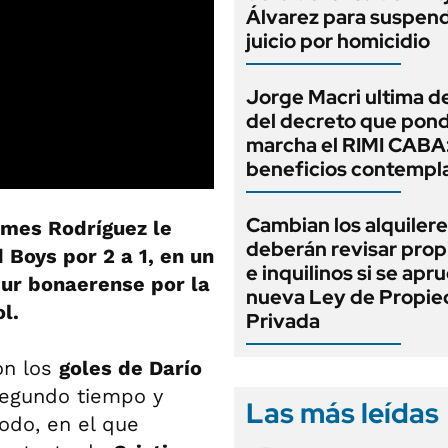
Álvarez para suspend
juicio por homicidio
Jorge Macri ultima de
del decreto que pond
marcha el RIMI CABA
beneficios contempl
Cambian los alquilere
mes Rodríguez le
deberán revisar prop
 Boys por 2 a 1, en un
e inquilinos si se apr
sur bonaerense por la
nueva Ley de Propi
l.
Privada
on los
goles de Darío
 segundo tiempo y
Las más leídas
íodo, en el que