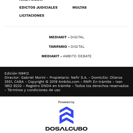
EDICTOS JUDICIALES
MULTAS
LICITACIONES
MEDIAKIT
DIGITAL
TARIFARIO
DIGITAL
MEDIAKIT
AMBITO DEBATE
Edición N9412
Director: Gabriel Morini - Propietario: Nefir S.A. - Domicilio: Olleros
3551, CABA - Copyright © 2019 Ambito.com - RNPI En trámite - Issn
1852 9232 - Registro DNDA en trámite - Todos los derechos reservados
- Términos y condiciones de uso