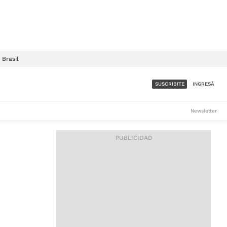
Brasil
SUSCRIBITE
INGRESÁ
SUMATE A LA COMUNIDAD
Newsletter
DE ÁMBITO
LES
ACCESO FULL - $1.800/MES
ES
CORPORATIVO - CONSULTAR
Si tenés dudas comunicate
con nosotros a
IOS
suscripciones@ambito.com.ar
Llamanos al (54) 11 4556-
9147/48 o
al (54) 11 4449-3256 de lunes a