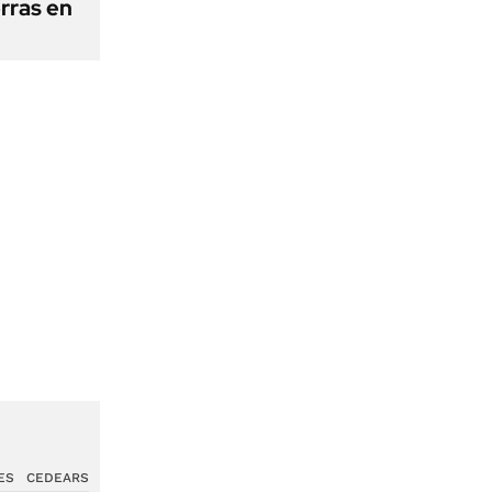
erras en
ES
CEDEARS