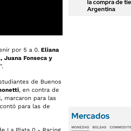
la compra de ti
Argentina
enir por 5 a 0.
Eliana
a, Juana Fonseca y
".
studiantes de Buenos
monetti
, en contra de
l, marcaron para las
ontó para las de
Mercados
MONEDAS
BOLSAS
COMMODITI
e La Plata 0 - Racing