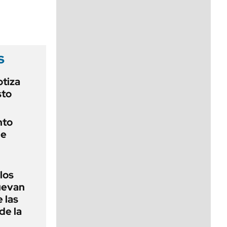
viernes de 10 a 18
s
otiza
sto
nto
de
 los
nuevan
 las
de la