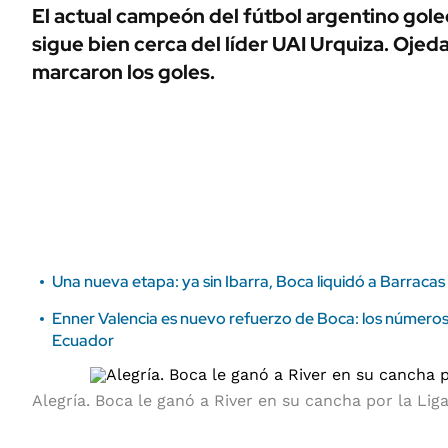
ÁMBITO DEBATE
El actual campeón del fútbol argentino goleó
Municipios
sigue bien cerca del líder UAI Urquiza. Ojed
MEDIAKIT AMBITO DEBATE
URUGUAY
marcaron los goles.
Una nueva etapa: ya sin Ibarra, Boca liquidó a Barracas
Enner Valencia es nuevo refuerzo de Boca: los números 
Ecuador
Alegría. Boca le ganó a River en su cancha por la Lig