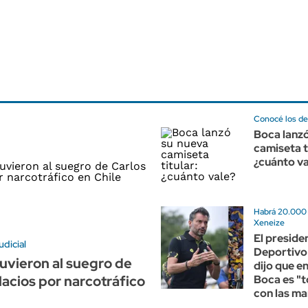
Conocé los de
Boca lanzó
camiseta t
¿cuánto va
Habrá 20.000 
Xeneize
El preside
udicial
Deportivo
uvieron al suegro de
dijo que e
lacios por narcotráfico
Boca es "t
con las m