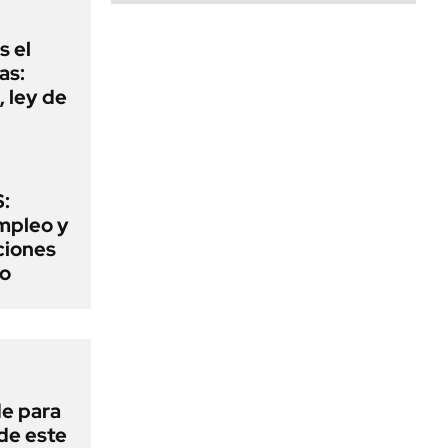
s el
as:
 ley de
:
mpleo y
aciones
to
de para
 de este