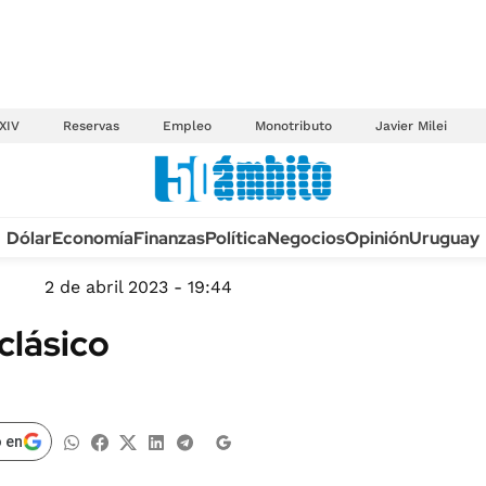
XIV
Reservas
Empleo
Monotributo
Javier Milei
Anuario autos 2026
Dólar
Economía
Finanzas
Política
Negocios
Opinión
Uruguay
TECNOLOGÍA
NOVEDADES FISCA
MÉXICO
2 de abril 2023 - 19:44
EDICTOS JUDICIAL
OPINIÓN
clásico
MULTAS
MUNDO
LICITACIONES
INFORMACIÓN GENERAL
CUADROS TARIFAR
ESPECTÁCULOS
 en
RECALL
DEPORTES