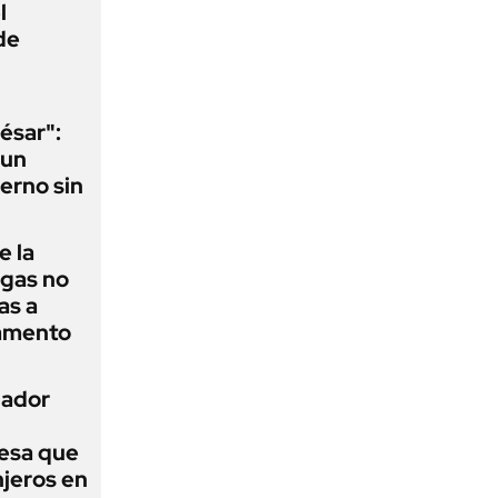
l
de
ésar":
 un
erno sin
e la
agas no
as a
camento
nador
esa que
njeros en