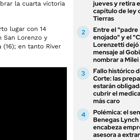
jueves y retira e
rar la cuarta victoria
capítulo de ley 
Tierras
to lugar con 14
Entre el "padre
enojado" y el "C
n San Lorenzo y
Lorenzetti dejó
 (16); en tanto River
mensaje al Gobi
nombrar a Milei
Fallo histórico d
Corte: las prep
estarán obligad
cubrir el medi
más caro
Polémica: el se
Benegas Lynch
encabeza empr
asesora a extra