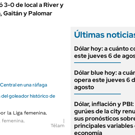
ANUARIO 2025
 3-0 de local a River y
LIFESTYLE
EDICIÓN IMPRESA
a, Gaitán y Palomar
AUTOS
Últimas noticia
Dólar hoy: a cuánto c
este jueves 6 de ago
Dólar blue hoy: a cuá
opera este jueves 6 
 Central en una ráfaga
agosto
del goleador histórico de
Dólar, inflación y PBI:
gurúes de la city re
sus pronósticos sobre
a femenina.
principales variables 
Télam
economía