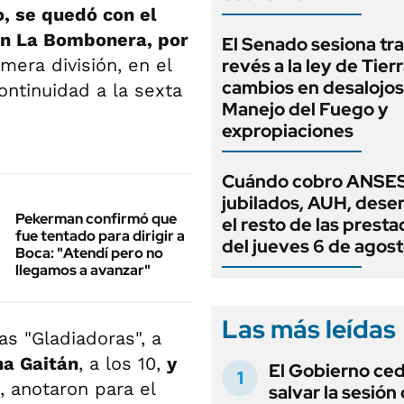
, se quedó con el
 en La Bombonera, por
El Senado sesiona tra
mera división, en el
revés a la ley de Tierr
cambios en desalojos,
ontinuidad a la sexta
Manejo del Fuego y
expropiaciones
Cuándo cobro ANSES
jubilados, AUH, dese
Pekerman confirmó que
el resto de las prest
fue tentado para dirigir a
del jueves 6 de agos
Boca: "Atendí pero no
llegamos a avanzar"
Las más leídas
as "Gladiadoras", a
na Gaitán
, a los 10,
y
El Gobierno ce
, anotaron para el
salvar la sesión