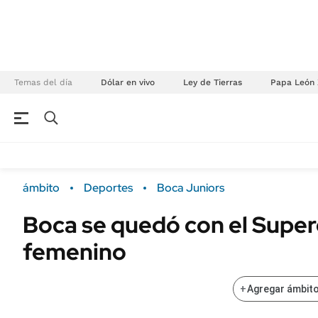
Temas del día
Dólar en vivo
Ley de Tierras
Papa León 
NEGOCIOS
ÚLTIMAS NOTICIAS
Especiales Ámbito
ECONOMÍA
ámbito
Deportes
Boca Juniors
Real Estate
Banco de Datos
Boca se quedó con el Super
Sustentabilidad
Campo
femenino
Seguros
FINANZAS
ENERGY REPORT
Dólar
+
Agregar ámbito
POLÍTICA
Mercados
Nacional