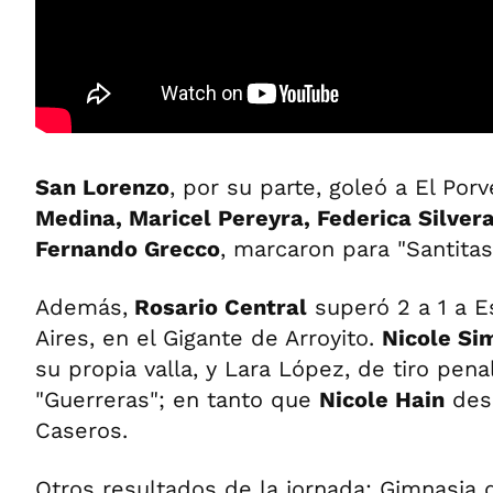
San Lorenzo
, por su parte, goleó a El Porv
Medina, Maricel Pereyra, Federica Silver
Fernando Grecco
, marcaron para "Santitas
Además,
Rosario Central
superó 2 a 1 a E
Aires, en el Gigante de Arroyito.
Nicole Si
su propia valla, y Lara López, de tiro pena
"Guerreras"; en tanto que
Nicole Hain
desc
Caseros.
Otros resultados de la jornada: Gimnasia d