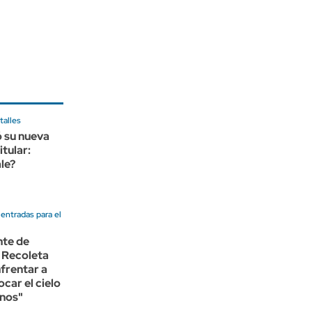
talles
 su nueva
itular:
le?
entradas para el
nte de
 Recoleta
nfrentar a
ocar el cielo
anos"