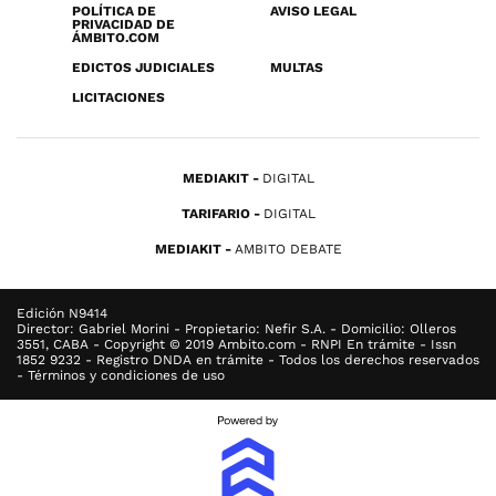
POLÍTICA DE
AVISO LEGAL
PRIVACIDAD DE
ÁMBITO.COM
EDICTOS JUDICIALES
MULTAS
LICITACIONES
MEDIAKIT
DIGITAL
TARIFARIO
DIGITAL
MEDIAKIT
AMBITO DEBATE
Edición N9414
Director: Gabriel Morini - Propietario: Nefir S.A. - Domicilio: Olleros
3551, CABA - Copyright © 2019 Ambito.com - RNPI En trámite - Issn
1852 9232 - Registro DNDA en trámite - Todos los derechos reservados
- Términos y condiciones de uso