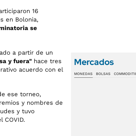
articiparon 16
s en Bolonia,
iminatoria se
ado a partir de un
Mercados
asa y fuera"
hace tres
rativo acuerdo con el
MONEDAS
BOLSAS
COMMODITI
de ese torneo,
premios y nombres de
itudes y tuvo
el COVID.