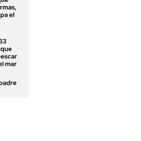
armas,
ipa el
33
uque
pescar
el mar
 padre