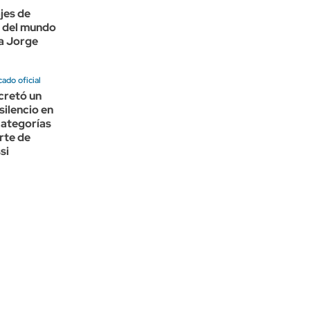
jes de
 del mundo
 a Jorge
ado oficial
cretó un
silencio en
categorías
rte de
si