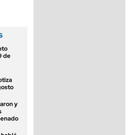
viernes de 10 a 18
s
nto
9 de
otiza
gosto
aron y
s
 Senado