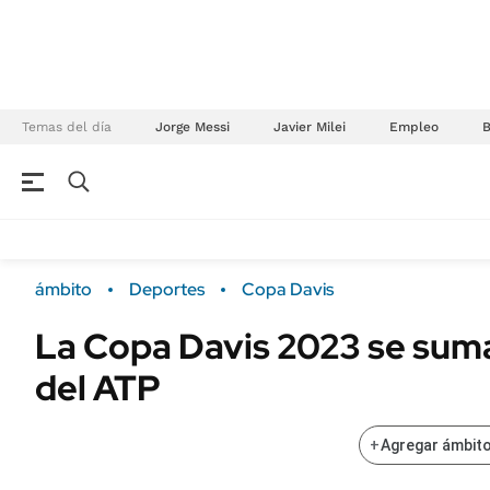
Temas del día
Jorge Messi
Javier Milei
Empleo
NEGOCIOS
ÚLTIMAS NOTICIAS
Especiales Ámbito
ECONOMÍA
ámbito
Deportes
Copa Davis
Real Estate
Banco de Datos
La Copa Davis 2023 se suma
Sustentabilidad
Campo
del ATP
Seguros
FINANZAS
ENERGY REPORT
Dólar
+
Agregar ámbito
POLÍTICA
Mercados
Nacional