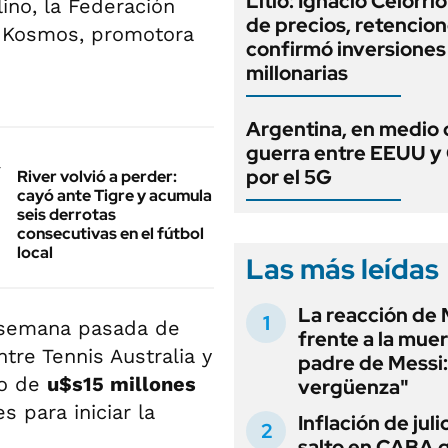
Litio: Ignacio Celorri
ino, la Federación
de precios, retencion
ía Kosmos, promotora
confirmó inversiones
millonarias
Argentina, en medio 
guerra entre EEUU y
por el 5G
River volvió a perder:
cayó ante Tigre y acumula
seis derrotas
consecutivas en el fútbol
local
Las más leídas
La reacción de 
a semana pasada de
frente a la muer
tre Tennis Australia y
padre de Messi:
to de
u$s15 millones
vergüenza"
s para iniciar la
Inflación de julio
salto en CABA 