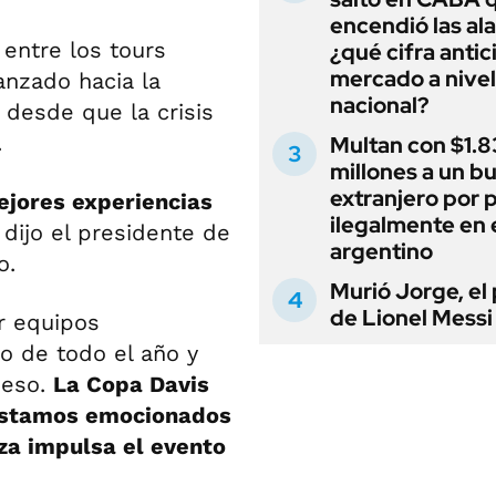
encendió las al
 entre los tours
¿qué cifra antic
mercado a nivel
anzado hacia la
nacional?
 desde que la crisis
.
Multan con $1.8
millones a un b
extranjero por 
ejores experiencias
ilegalmente en 
,
dijo el presidente de
argentino
o.
Murió Jorge, el
de Lionel Messi
r equipos
o de todo el año y
 eso.
La Copa Davis
y estamos emocionados
za impulsa el evento