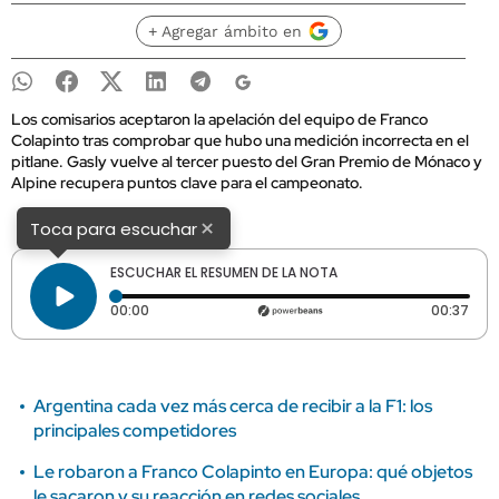
+ Agregar ámbito en
Los comisarios aceptaron la apelación del equipo de Franco
Colapinto tras comprobar que hubo una medición incorrecta en el
pitlane. Gasly vuelve al tercer puesto del Gran Premio de Mónaco y
Alpine recupera puntos clave para el campeonato.
×
Toca para escuchar
ESCUCHAR EL RESUMEN DE LA NOTA
Tiempo transcurrido: 0 segundos
Dura
00:00
00:37
Argentina cada vez más cerca de recibir a la F1: los
principales competidores
Le robaron a Franco Colapinto en Europa: qué objetos
le sacaron y su reacción en redes sociales