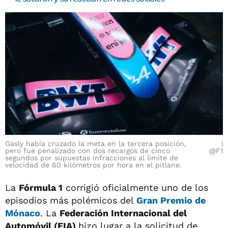
Gasly había cruzado la meta en la tercera posición,
pero fue penalizado con dos recargos de cinco
@F1
segundos por supuestas infracciones al límite de
velocidad de 60 kilómetros por hora en el pitlane.
La
Fórmula 1
corrigió oficialmente uno de los
episodios más polémicos del
Gran Premio de
Mónaco
. La
Federación Internacional del
Automóvil (FIA)
hizo lugar a la solicitud de