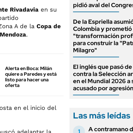
pidió aval del Congre
nte Rivadavia
en su
partido
De la Espriella asumi
 Zona A de la
Copa de
Colombia y prometió
Mendoza
.
"transformación pro
para construir la "Pat
Milagro"
El inglés que pasó de
Alerta en Boca: Milán
contra la Selección a
quiere a Paredes y está
listo para hacer una
en el Mundial 2026 a 
oferta
acusado por agresió
sta en el inicio del
Las más leídas
A contramano d
uscó adelantar la