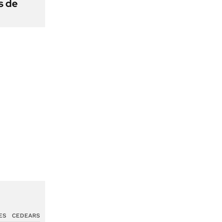
s de
ES
CEDEARS