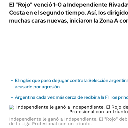
ÁMBITO DEBATE
El "Rojo" venció 1-0 a Independiente Rivada
Municipios
Costa en el segundo tiempo. Así, los dirigid
MEDIAKIT AMBITO DEBATE
URUGUAY
muchas caras nuevas, iniciaron la Zona A con
El inglés que pasó de jugar contra la Selección argentin
acusado por agresión
Argentina cada vez más cerca de recibir a la F1: los pri
Independiente le ganó a Independiente. El "Rojo" de
de la Liga Profesional con un triunfo.