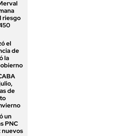
Merval
emana
 riesgo
 450
zó el
ncia de
ó la
Gobierno
 CABA
ulio,
as de
cto
nvierno
ó un
as PNC
: nuevos