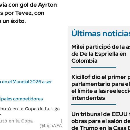
ANUARIO 2025
via con gol de Ayrton
LIFESTYLE
EDICIÓN IMPRESA
os por Tevez, con
AUTOS
 un éxito.
Últimas noticia
Milei participó de la 
de De la Espriella en
Colombia
Kicillof dio el primer
a en el Mundial 2026 a ser
parlamentario para e
el límite a las reelec
intendentes
ncipales competidores
Un tribunal de EEUU 
obras para el salón de
butó en la Copa
@LigaAFA
de Trump en la Casa 