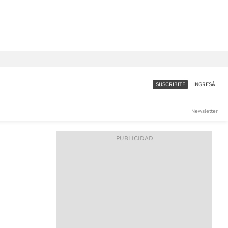
SUSCRIBITE
INGRESÁ
SUMATE A LA COMUNIDAD
Newsletter
DE ÁMBITO
LES
ACCESO FULL - $1.800/MES
ES
CORPORATIVO - CONSULTAR
Si tenés dudas comunicate
con nosotros a
IOS
suscripciones@ambito.com.ar
Llamanos al (54) 11 4556-
9147/48 o
al (54) 11 4449-3256 de lunes a