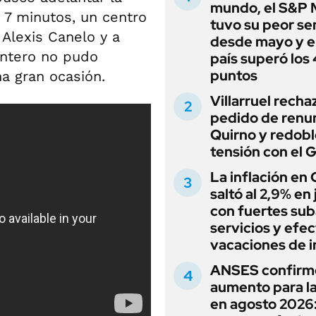
mundo, el S&P 
s 7 minutos, un centro
tuvo su peor s
Alexis Canelo y a
desde mayo y el
lantero no pudo
país superó los
puntos
a gran ocasión.
Villarruel recha
pedido de renu
Quirno y redobl
tensión con el 
La inflación en
saltó al 2,9% en j
con fuertes sub
servicios y efe
vacaciones de i
ANSES confirm
aumento para l
en agosto 2026