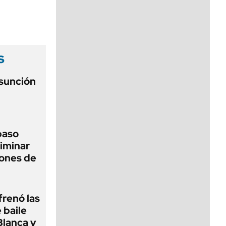
viernes de 10 a 18
s
asunción
 paso
liminar
ciones de
frenó las
 baile
Blanca y