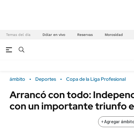
Temas del día
Dólar en vivo
Reservas
Morosidad
NEGOCIOS
ÚLTIMAS NOTICIAS
Especiales Ámbito
ECONOMÍA
ámbito
Deportes
Copa de la Liga Profesional
Real Estate
Banco de Datos
Arrancó con todo: Indepen
Sustentabilidad
Campo
con un importante triunfo
Seguros
FINANZAS
ENERGY REPORT
Dólar
+
Agregar ámbito
POLÍTICA
Mercados
Nacional