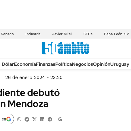
Senado
Industria
Javier Milei
CEOs
Papa León XIV
Anuario autos 2026
Dólar
Economía
Finanzas
Política
Negocios
Opinión
Uruguay
TECNOLOGÍA
NOVEDADES FISCA
MÉXICO
26 de enero 2024 - 23:20
EDICTOS JUDICIAL
OPINIÓN
diente debutó
MULTAS
MUNDO
 en Mendoza
LICITACIONES
INFORMACIÓN GENERAL
CUADROS TARIFAR
ESPECTÁCULOS
 en
RECALL
DEPORTES