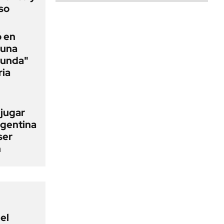
so
ó en
 una
funda"
ria
 jugar
rgentina
ser
n
el