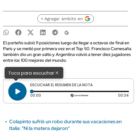
+ Agregar ámbito en
El porteño subió 11 posiciones luego de llegar a octavos de final en
París y se metió por primera vez en el Top 50. Francisco Comesaña
también dio un gran salto y Argentina volvió a tener diez jugadores
entre los 100 mejores del mundo.
×
Toca para escuchar
ESCUCHAR EL RESUMEN DE LA NOTA
Tiempo transcurrido: 0 segundos
Dura
00:00
00:34
Colapinto sufrió un robo durante sus vacaciones en
Italia: "Ni la matera dejaron"