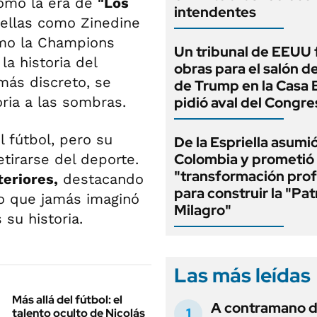
omo la era de
"Los
intendentes
rellas como Zinedine
omo la Champions
Un tribunal de EEUU 
a historia del
obras para el salón de
más discreto, se
de Trump en la Casa 
oria a las sombras.
pidió aval del Congre
l fútbol, pero su
De la Espriella asumi
Colombia y prometió
etirarse del deporte.
"transformación pro
teriores,
destacando
para construir la "Pat
o que jamás imaginó
Milagro"
su historia.
Las más leídas
Más allá del fútbol: el
A contramano d
talento oculto de Nicolás