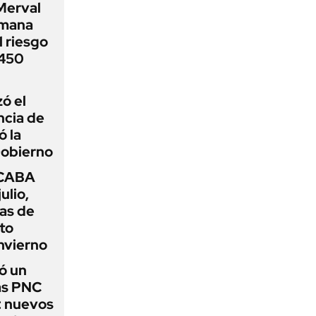
Merval
emana
 riesgo
 450
zó el
ncia de
ó la
Gobierno
 CABA
ulio,
as de
cto
nvierno
ó un
as PNC
: nuevos