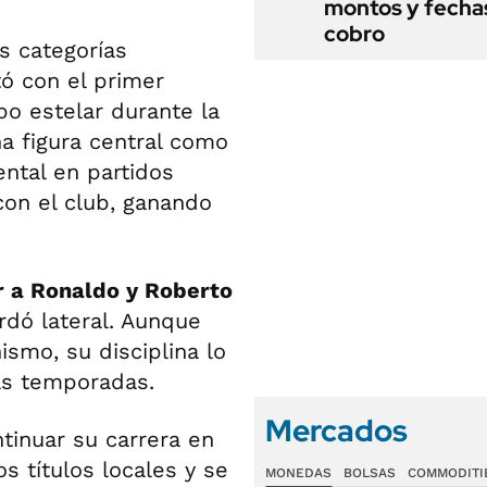
montos y fecha
cobro
s categorías
tó con el primer
po estelar durante la
a figura central como
ntal en partidos
on el club, ganando
 a Ronaldo y Roberto
ordó lateral. Aunque
smo, su disciplina lo
as temporadas.
Mercados
ntinuar su carrera en
s títulos locales y se
MONEDAS
BOLSAS
COMMODITI