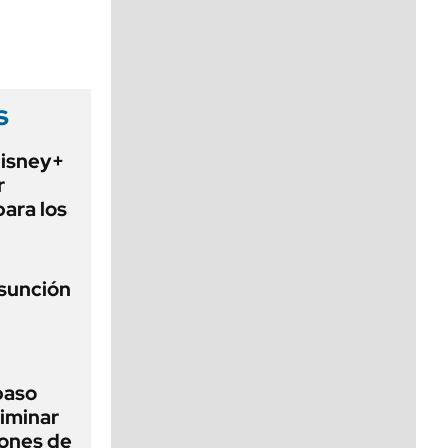
viernes de 10 a 18
s
Disney+
r
para los
asunción
 paso
liminar
ciones de