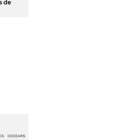
s de
ES
CEDEARS