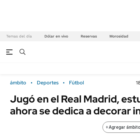
Temas del día
Dólar en vivo
Reservas
Morosidad
NEGOCIOS
ÚLTIMAS NOTICIAS
Especiales Ámbito
ECONOMÍA
ámbito
Deportes
Fútbol
1
Real Estate
Banco de Datos
Jugó en el Real Madrid, est
Sustentabilidad
Campo
ahora se dedica a decorar i
Seguros
FINANZAS
ENERGY REPORT
Dólar
+
Agregar ámbito
POLÍTICA
Mercados
Nacional