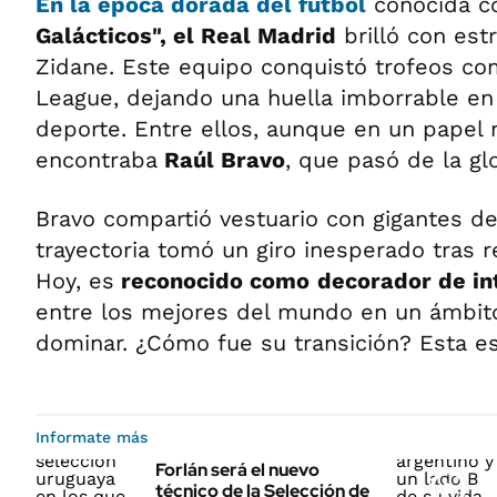
En la época dorada del fútbol
conocida c
Galácticos", el Real Madrid
brilló con est
Zidane. Este equipo conquistó trofeos c
League, dejando una huella imborrable en l
deporte. Entre ellos, aunque en un papel 
encontraba
Raúl Bravo
, que pasó de la gl
Bravo compartió vestuario con gigantes de
trayectoria tomó un giro inesperado tras r
Hoy, es
reconocido como
decorador de in
entre los mejores del mundo en un ámbit
dominar. ¿Cómo fue su transición? Esta es 
Informate más
Forlán será el nuevo
técnico de la Selección de