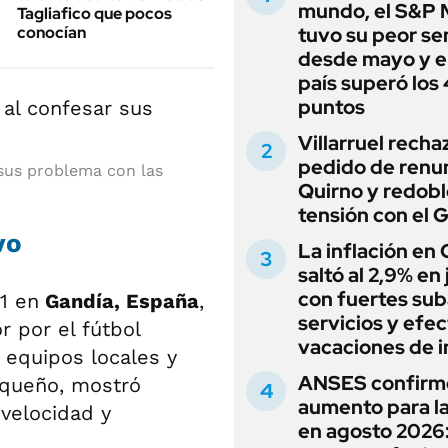
mundo, el S&P 
Tagliafico que pocos
conocían
tuvo su peor s
desde mayo y el
país superó los
puntos
Villarruel recha
pedido de renu
r sus problema con las
Quirno y redobl
tensión con el 
vo
La inflación en
saltó al 2,9% en j
con fuertes sub
81 en
Gandía, España
,
servicios y efe
r por el fútbol
vacaciones de i
 equipos locales y
ANSES confirm
equeño, mostró
aumento para l
velocidad y
en agosto 2026