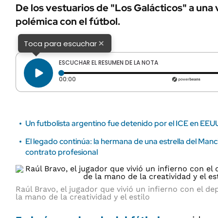
ÁMBITO DEBATE
De los vestuarios de "Los Galácticos" a una 
Municipios
polémica con el fútbol.
MEDIAKIT AMBITO DEBATE
URUGUAY
×
Toca para escuchar
ESCUCHAR EL RESUMEN DE LA NOTA
Tiempo transcurrido: 0 segundos
00:00
Un futbolista argentino fue detenido por el ICE en EEUU
El legado continúa: la hermana de una estrella del Manc
contrato profesional
Raúl Bravo, el jugador que vivió un infierno con el de
la mano de la creatividad y el estilo