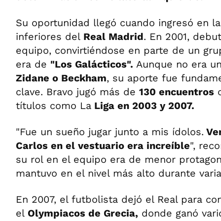
Su oportunidad llegó cuando ingresó en la
inferiores del
Real Madrid
. En 2001, debu
equipo, convirtiéndose en parte de un gru
era de
"Los Galácticos".
Aunque no era un
Zidane o Beckham
, su aporte fue fundame
clave. Bravo jugó más de
130 encuentros
c
títulos como La
Liga en 2003 y 2007.
"Fue un sueño jugar junto a mis ídolos.
Ver
Carlos en el vestuario era increíble
", rec
su rol en el equipo era de menor protagoni
mantuvo en el nivel más alto durante vari
En 2007, el futbolista dejó el Real para co
el
Olympiacos de Grecia,
donde ganó vario