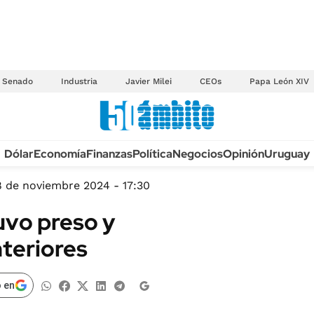
Senado
Industria
Javier Milei
CEOs
Papa León XIV
Anuario autos 2026
Dólar
Economía
Finanzas
Política
Negocios
Opinión
Uruguay
TECNOLOGÍA
NOVEDADES FISCA
MÉXICO
8 de noviembre 2024 - 17:30
EDICTOS JUDICIAL
OPINIÓN
uvo preso y
MULTAS
MUNDO
nteriores
LICITACIONES
INFORMACIÓN GENERAL
CUADROS TARIFAR
ESPECTÁCULOS
 en
RECALL
DEPORTES