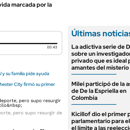
ANUARIO 2025
vida marcada por la
LIFESTYLE
EDICIÓN IMPRESA
AUTOS
Últimas noticia
La adictiva serie de 
Duración: 43 segundos
00:43
sobre un investigado
privado que es ideal 
amantes del misterio
 y su familia pide ayuda
Milei participó de la 
hester City firmó su primer
de De la Espriella en
Colombia
porte, pero supo resurgir de
Kicillof dio el primer
parlamentario para e
el límite a las reelec