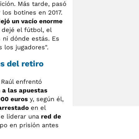
fición. Más tarde, pasó
los botines en 2017.
ejó un vacío enorme
dejé el fútbol, el
 ni dónde estás. Es
 los jugadores".
 del retiro
 Raúl enfrentó
 a las apuestas
000 euros
y, según él,
arrestado
en el
e liderar una
red de
po en prisión antes