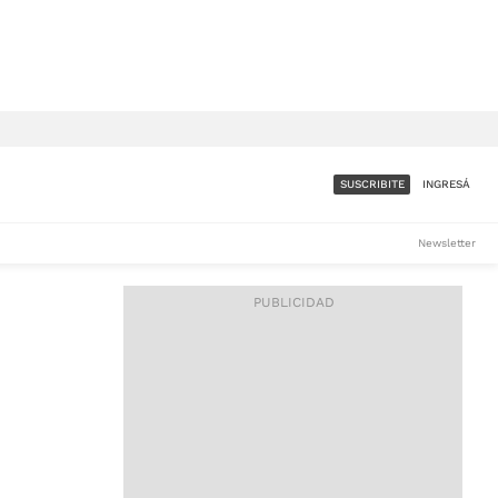
SUSCRIBITE
INGRESÁ
SUMATE A LA COMUNIDAD
Newsletter
DE ÁMBITO
LES
ACCESO FULL - $1.800/MES
ES
CORPORATIVO - CONSULTAR
Si tenés dudas comunicate
con nosotros a
IOS
suscripciones@ambito.com.ar
Llamanos al (54) 11 4556-
9147/48 o
al (54) 11 4449-3256 de lunes a