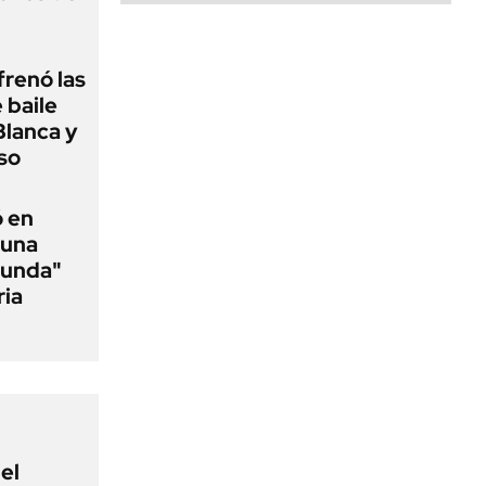
frenó las
 baile
Blanca y
so
ó en
 una
funda"
ria
el