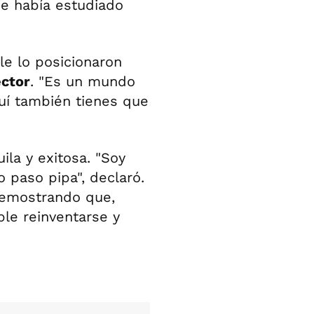
de había estudiado
le lo posicionaron
ector
. "Es un mundo
uí también tienes que
ila y exitosa. "Soy
o paso pipa", declaró.
 demostrando que,
ble reinventarse y