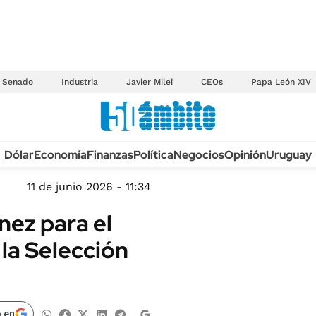
Senado
Industria
Javier Milei
CEOs
Papa León XIV
Anuario autos 2026
Dólar
Economía
Finanzas
Política
Negocios
Opinión
Uruguay
TECNOLOGÍA
NOVEDADES FISCA
MÉXICO
11 de junio 2026 - 11:34
EDICTOS JUDICIAL
OPINIÓN
nez para el
MULTAS
MUNDO
 la Selección
LICITACIONES
INFORMACIÓN GENERAL
CUADROS TARIFAR
ESPECTÁCULOS
RECALL
DEPORTES
 en