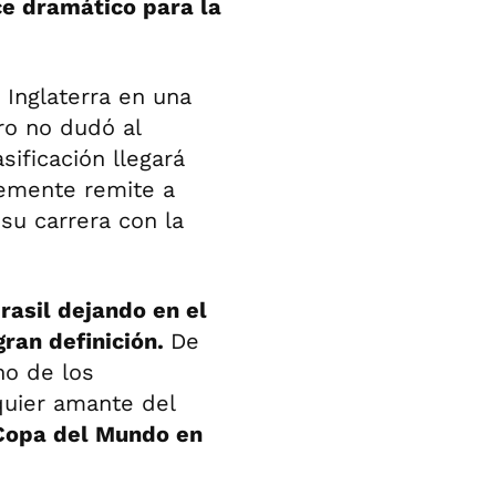
e dramático para la
 Inglaterra en una
ro no dudó al
sificación llegará
lemente remite a
u carrera con la
rasil dejando en el
gran definición.
De
no de los
uier amante del
Copa del Mundo en