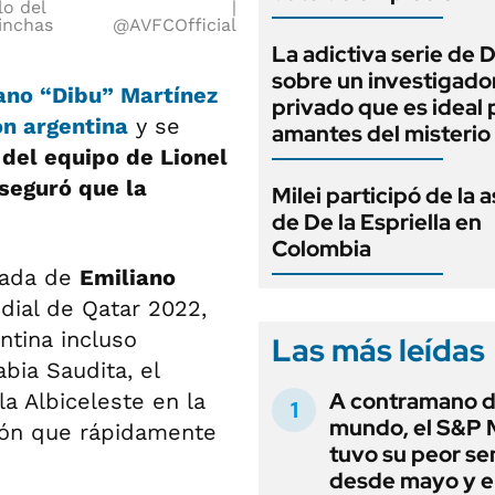
lo del
hinchas
@AVFCOfficial
La adictiva serie de 
sobre un investigado
ano “Dibu” Martínez
privado que es ideal 
ón argentina
y se
amantes del misterio
del equipo de Lionel
seguró que la
Milei participó de la 
de De la Espriella en
Colombia
rada de
Emiliano
dial de Qatar 2022,
ntina incluso
Las más leídas
bia Saudita, el
A contramano d
la Albiceleste en la
mundo, el S&P 
ción que rápidamente
tuvo su peor s
desde mayo y el