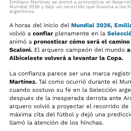
Emiliano Martínez se animó a pronosticar el desarrol
Mundial 2026 y dejó un recorrido que ilusiona a los 
argentinos.
A horas del inicio del
Mundial 2026,
Emili
volvió a
confiar
plenamente en la
Selecci
animó a
pronosticar cómo será el camino 
Scaloni.
El arquero campeón del mundo
a
Albiceleste volverá a levantar la Copa.
La confianza parece ser una marca regist
Martínez.
Tal como ocurrió durante el Mun
cuando sostuvo su fe en la Selección arge
después de la inesperada derrota ante Ara
arquero volvió a proyectar el recorrido de 
máxima cita del fútbol y dejó una predic
llamó la atención de los hinchas.