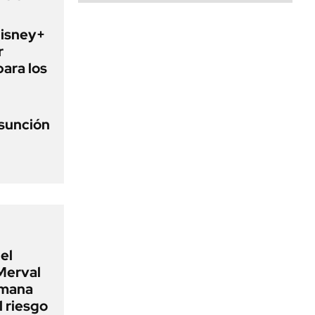
Disney+
r
para los
asunción
el
Merval
emana
 riesgo