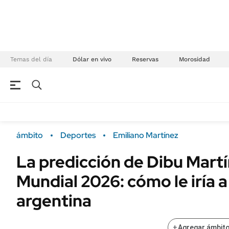
Temas del día
Dólar en vivo
Reservas
Morosidad
NEGOCIOS
ÚLTIMAS NOTICIAS
Especiales Ámbito
ECONOMÍA
ámbito
Deportes
Emiliano Martínez
Real Estate
Banco de Datos
La predicción de Dibu Martí
Sustentabilidad
Campo
Mundial 2026: cómo le iría a
Seguros
FINANZAS
ENERGY REPORT
argentina
Dólar
POLÍTICA
Mercados
+
Agregar ámbito
Nacional