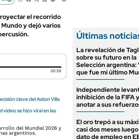
ANUARIO 2025
LIFESTYLE
EDICIÓN IMPRESA
AUTOS
oyectar el recorrido
l Mundo y dejó varios
Últimas noticia
percusión.
La revelación de Tagl
sobre su futuro en la
Selección argentina:
Duración: 39 segundos
00:39
que fue mi último Mu
Independiente levant
inhibición de la FIFA 
cisión clave del Aston Villa
anotar a sus refuerzo
video se hizo viral en las
El oro trepó a su máx
casi dos meses luego
dato de empleo en 