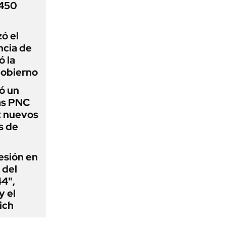
 450
zó el
ncia de
ó la
Gobierno
ó un
as PNC
: nuevos
s de
esión en
 del
44",
y el
ich