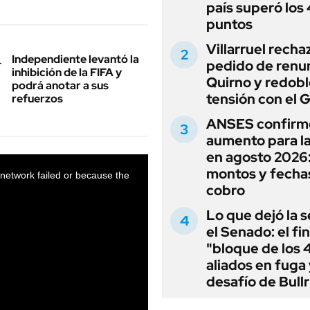
país superó los
puntos
Villarruel recha
Independiente levantó la
pedido de renu
inhibición de la FIFA y
Quirno y redobl
podrá anotar a sus
tensión con el 
refuerzos
ANSES confirm
aumento para l
en agosto 2026
montos y fecha
cobro
Lo que dejó la s
el Senado: el fin
"bloque de los 
aliados en fuga 
desafío de Bullr