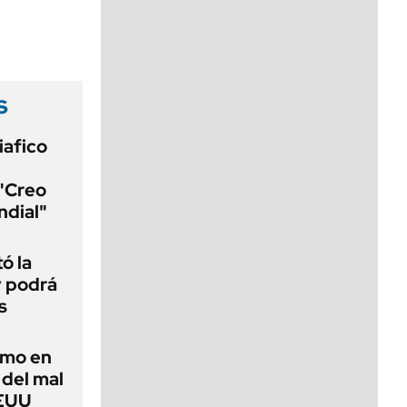
viernes de 10 a 18
s
iafico
 "Creo
ndial"
ó la
y podrá
s
imo en
 del mal
EEUU