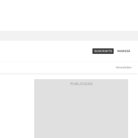
SUSCRIBITE
INGRESÁ
SUMATE A LA COMUNIDAD
Newsletter
DE ÁMBITO
LES
ACCESO FULL - $1.800/MES
ES
CORPORATIVO - CONSULTAR
Si tenés dudas comunicate
con nosotros a
IOS
suscripciones@ambito.com.ar
Llamanos al (54) 11 4556-
9147/48 o
al (54) 11 4449-3256 de lunes a