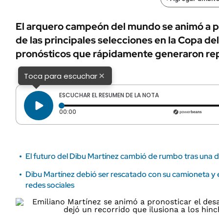
ÁMBITO DEBATE
Municipios
MEDIAKIT AMBITO DEBATE
El arquero campeón del mundo se animó a pr
URUGUAY
de las principales selecciones en la Copa de
pronósticos que rápidamente generaron re
×
Toca para escuchar
ESCUCHAR EL RESUMEN DE LA NOTA
Tiempo transcurrido: 0 segundos
00:00
El futuro del Dibu Martínez cambió de rumbo tras una de
Dibu Martínez debió ser rescatado con su camioneta y el 
redes sociales