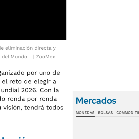
 eliminación directa y
a del Mundo.
ZooMex
rganizado por uno de
el reto de elegir a
Mundial 2026. Con la
Mercados
ndo ronda por ronda
u visión, tendrá todos
MONEDAS
BOLSAS
COMMODITI