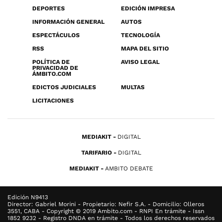
DEPORTES
EDICIÓN IMPRESA
INFORMACIÓN GENERAL
AUTOS
ESPECTÁCULOS
TECNOLOGÍA
RSS
MAPA DEL SITIO
POLÍTICA DE
AVISO LEGAL
PRIVACIDAD DE
ÁMBITO.COM
EDICTOS JUDICIALES
MULTAS
LICITACIONES
MEDIAKIT
DIGITAL
TARIFARIO
DIGITAL
MEDIAKIT
AMBITO DEBATE
Edición N9413
Director: Gabriel Morini - Propietario: Nefir S.A. - Domicilio: Olleros
3551, CABA - Copyright © 2019 Ambito.com - RNPI En trámite - Issn
1852 9232 - Registro DNDA en trámite - Todos los derechos reservados