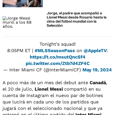
Jorge, el padre que acompañó a
Lionel Messi desde Rosario hasta la
cima del fútbol mundial con la
Selección
Tonight’s squad!
8:05PM ET |
#MLSSeasonPass
on
@AppleTV
:
https://t.co/msutQncSf4
pic.twitter.com/Ztb7d4ZF4C
— Inter Miami CF (@InterMiamiCF)
May 19, 2024
A poco más de un mes del debut ante
Canadá
,
el 20 de julio,
Lionel Messi
compartió en su
cuenta de Instagram el nuevo par de botines
que lucirá en cada uno de los partidos que
jugará con el seleccionado nacional y que ya
estrenó en el último partido del
Inter Miami