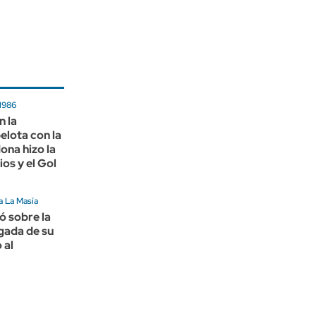
 1986
n la
pelota con la
na hizo la
os y el Gol
a La Masía
ó sobre la
egada de su
 al