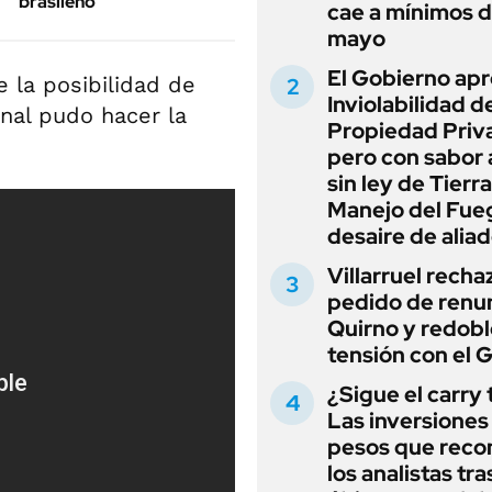
brasileño
cae a mínimos 
mayo
El Gobierno apr
 la posibilidad de
Inviolabilidad de
inal pudo hacer la
Propiedad Priv
pero con sabor
sin ley de Tierra
Manejo del Fue
desaire de alia
Villarruel recha
pedido de renu
Quirno y redobl
tensión con el 
¿Sigue el carry
Las inversiones
pesos que rec
los analistas tra