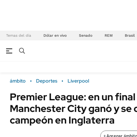
Temas del día
Dólar en vivo
Senado
REM
Brasil
NEGOCIOS
ÚLTIMAS NOTICIAS
Especiales Ámbito
ECONOMÍA
ámbito
Deportes
Liverpool
Real Estate
Banco de Datos
Premier League: en un final
Sustentabilidad
Campo
Manchester City ganó y se
Seguros
FINANZAS
ENERGY REPORT
campeón en Inglaterra
Dólar
POLÍTICA
Mercados
+
Agregar ámbito
Nacional