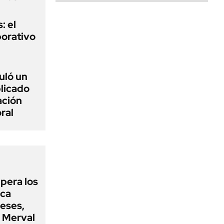
: el
porativo
uló un
plicado
ación
ral
upera los
oca
eses,
P Merval