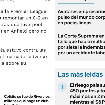
ter City.
NA
e la Premier League
Avatares empresarios
pulso del mundo cor
as remontar un 0-2 en
en pocas líneas
ntras que Liverpool
) en Anfield pero no
La Corte Suprema an
fallo que había multi
por siete la indemniz
la estuvo contra las
por un accidente labo
 el marcador adverso
cia sobre su
Las más leídas
El riesgo país s
450 puntos y t
máximos en 2 m
Colidio se fue de River: los
millones que paga un club
mientras el S&