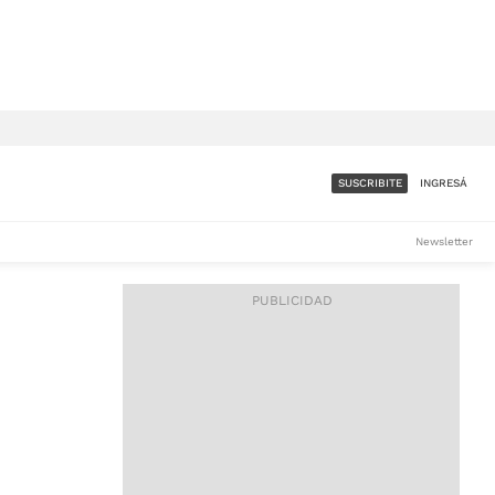
SUSCRIBITE
INGRESÁ
SUMATE A LA COMUNIDAD
Newsletter
DE ÁMBITO
LES
ACCESO FULL - $1.800/MES
ES
CORPORATIVO - CONSULTAR
Si tenés dudas comunicate
con nosotros a
IOS
suscripciones@ambito.com.ar
Llamanos al (54) 11 4556-
9147/48 o
al (54) 11 4449-3256 de lunes a