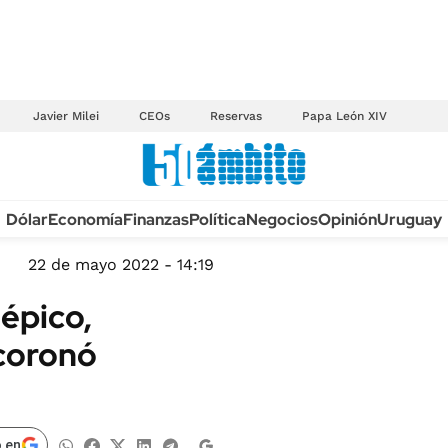
Javier Milei
CEOs
Reservas
Papa León XIV
Anuario autos 2026
Dólar
Economía
Finanzas
Política
Negocios
Opinión
Uruguay
TECNOLOGÍA
NOVEDADES FISCA
MÉXICO
22 de mayo 2022 - 14:19
EDICTOS JUDICIAL
OPINIÓN
 épico,
MULTAS
MUNDO
 coronó
LICITACIONES
INFORMACIÓN GENERAL
CUADROS TARIFAR
ESPECTÁCULOS
RECALL
DEPORTES
 en