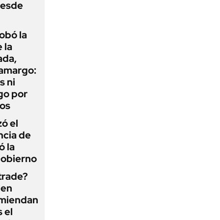
desde
obó la
 la
ada,
 amargo:
s ni
go por
dos
zó el
ncia de
ó la
Gobierno
 trade?
 en
omiendan
s el