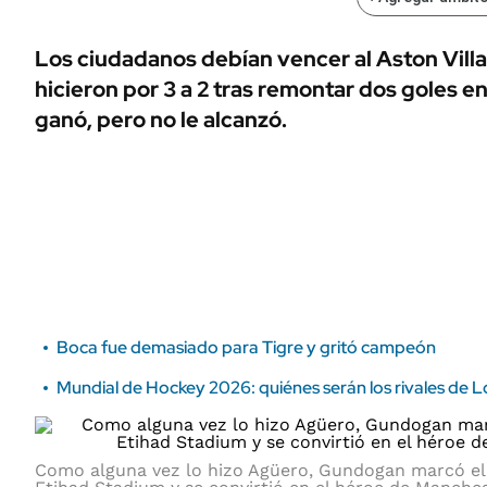
ÁMBITO DEBATE
Municipios
MEDIAKIT AMBITO DEBATE
Los ciudadanos debían vencer al Aston Villa
URUGUAY
hicieron por 3 a 2 tras remontar dos goles e
ganó, pero no le alcanzó.
Boca fue demasiado para Tigre y gritó campeón
Mundial de Hockey 2026: quiénes serán los rivales de 
Como alguna vez lo hizo Agüero, Gundogan marcó el go