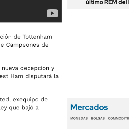
último REM de
cación de Tottenham
a de Campeones de
 nueva decepción y
est Ham disputará la
ited, exequipo de
Mercados
ley que bajó a
MONEDAS
BOLSAS
COMMODITI