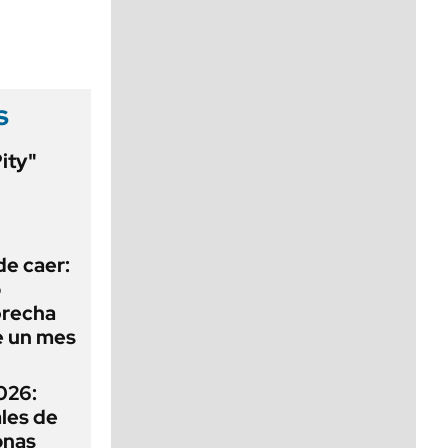
viernes de 10 a 18
s
Pity"
l
de caer:
o
 brecha
e un mes
026:
ales de
onas