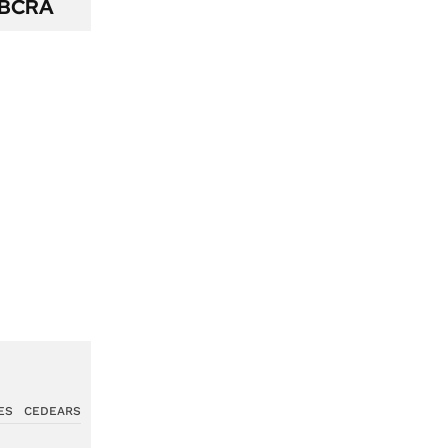
l BCRA
ES
CEDEARS