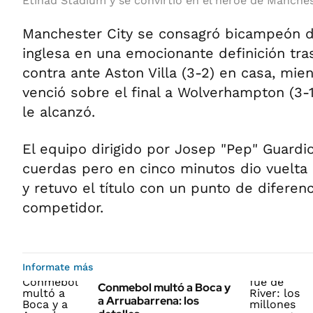
Etihad Stadium y se convirtió en el héroe de Manches
Manchester City se consagró bicampeón d
inglesa en una emocionante definición tr
contra ante Aston Villa (3-2) en casa, mie
venció sobre el final a Wolverhampton (3-1
le alcanzó.
El equipo dirigido por Josep "Pep" Guardio
cuerdas pero en cinco minutos dio vuelta
y retuvo el título con un punto de diferen
competidor.
Informate más
Conmebol multó a Boca y
a Arruabarrena: los