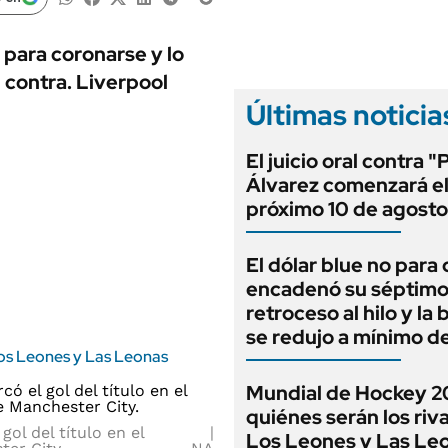
ANUARIO 2025
LIFESTYLE
EDICIÓN IMPRESA
AUTOS
 para coronarse y lo
n contra. Liverpool
Últimas noticia
El juicio oral contra "
Álvarez comenzará e
próximo 10 de agosto
El dólar blue no para 
encadenó su séptim
retroceso al hilo y la
se redujo a mínimo d
Los Leones y Las Leonas
Mundial de Hockey 2
quiénes serán los riv
l del título en el
Los Leones y Las Le