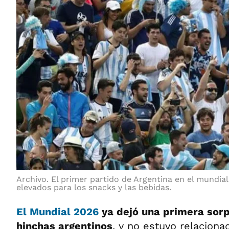
Archivo. El primer partido de Argentina en el mundia
elevados para los snacks y las bebidas.
El Mundial 2026
ya dejó una primera sorp
hinchas argentinos
, y no estuvo relaciona