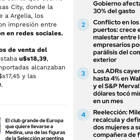
Gobierno afecta
sas City, donde la
30% del gasto
e a Argelia, los
Conflicto en los
on impresión entre
puertos: crece e
n en redes sociales.
malestar entre 
empresarios por
tos de venta del
parálisis del co
staba
u$s18,39
,
exterior
mportadas alcanzaban
Los ADRs caye
s17,45 y las
hasta 4% en Wal
.
y el S&P Merval
dólares tocó m
en un mes
Reelección: Mile
recalcula y defi
El club grande de Europa
que quiere llevarse a
dos mujeres a s
Medina, una de las figuras
compañera de 
de la Selección argentina