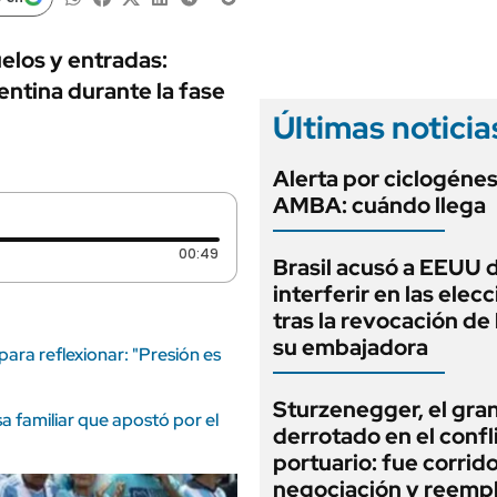
ANUARIO 2025
LIFESTYLE
EDICIÓN IMPRESA
AUTOS
elos y entradas:
ntina durante la fase
Últimas noticia
Alerta por ciclogénes
AMBA: cuándo llega
Duración: 49 segundos
00:49
Brasil acusó a EEUU 
interferir en las elec
tras la revocación de 
su embajadora
ara reflexionar: "Presión es
Sturzenegger, el gra
 familiar que apostó por el
derrotado en el confl
portuario: fue corrido
negociación y reemp