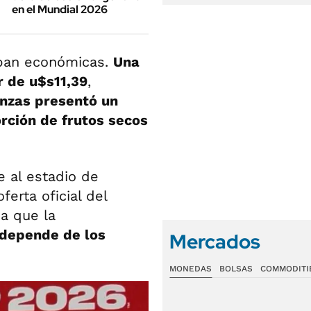
en el Mundial 2026
aban económicas.
Una
r de u$s11,39
,
onzas presentó un
rción de frutos secos
 al estadio de
erta oficial del
a que la
 depende de los
Mercados
MONEDAS
BOLSAS
COMMODITI