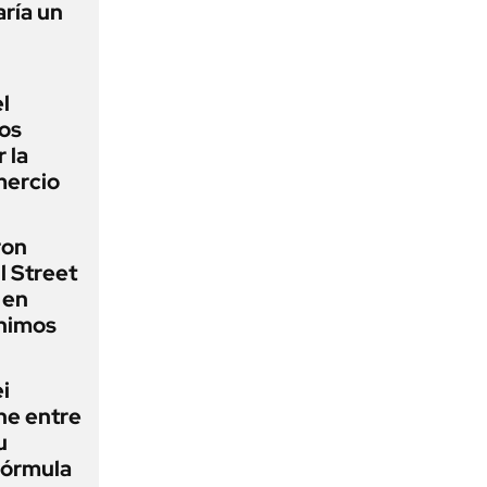
ría un
l
los
 la
mercio
ron
l Street
 en
ínimos
i
ne entre
u
fórmula