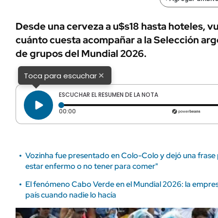
ÁMBITO DEBATE
Municipios
MEDIAKIT AMBITO DEBATE
Desde una cerveza a u$s18 hasta hoteles, vu
URUGUAY
cuánto cuesta acompañar a la Selección arge
de grupos del Mundial 2026.
×
Toca para escuchar
ESCUCHAR EL RESUMEN DE LA NOTA
Tiempo transcurrido: 0 segundos
00:00
Vozinha fue presentado en Colo-Colo y dejó una frase p
estar enfermo o no tener para comer"
El fenómeno Cabo Verde en el Mundial 2026: la empresa
país cuando nadie lo hacía