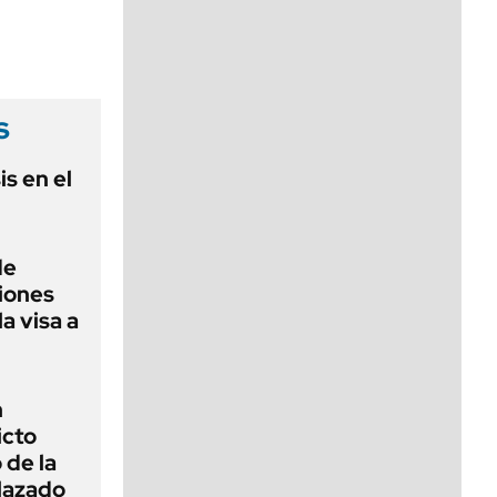
viernes de 10 a 18
s
is en el
de
ciones
la visa a
n
icto
 de la
lazado