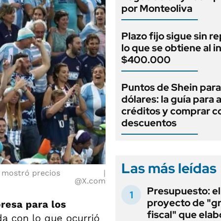
por Monteoliva
Plazo fijo sigue sin r
lo que se obtiene al i
$400.000
Puntos de Shein para
dólares: la guía para
créditos y comprar c
descuentos
Las más leídas
l mostró precios
@X.com
Presupuesto: el
proyecto de "gr
resa para los
fiscal" que elab
da con lo que ocurrió