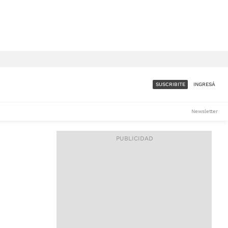
SUSCRIBITE
INGRESÁ
SUMATE A LA COMUNIDAD
Newsletter
DE ÁMBITO
LES
ACCESO FULL - $1.800/MES
ES
CORPORATIVO - CONSULTAR
Si tenés dudas comunicate
con nosotros a
IOS
suscripciones@ambito.com.ar
Llamanos al (54) 11 4556-
9147/48 o
al (54) 11 4449-3256 de lunes a