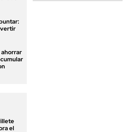
epuntar:
nvertir
 ahorrar
 acumular
on
illete
ora el