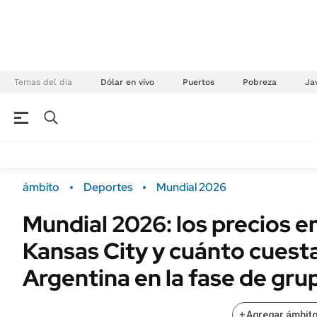
Temas del día
Dólar en vivo
Puertos
Pobreza
Jav
NEGOCIOS
ÚLTIMAS NOTICIAS
Especiales Ámbito
ECONOMÍA
ámbito
Deportes
Mundial 2026
Real Estate
Banco de Datos
Mundial 2026: los precios en
Sustentabilidad
Campo
Kansas City y cuánto cuesta
Seguros
FINANZAS
ENERGY REPORT
Argentina en la fase de gru
Dólar
POLÍTICA
Mercados
+
Agregar ámbito
Nacional