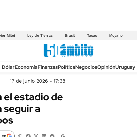
ier Milei
Ley de Tierras
Brasil
Tasas
Moyano
Anuario autos 2026
Dólar
Economía
Finanzas
Política
Negocios
Opinión
Uruguay
TECNOLOGÍA
NOVEDADES FISCA
MÉXICO
17 de junio 2026 - 17:38
EDICTOS JUDICIAL
OPINIÓN
 el estadio de
MULTAS
MUNDO
 seguir a
LICITACIONES
INFORMACIÓN GENERAL
pos
CUADROS TARIFAR
ESPECTÁCULOS
RECALL
DEPORTES
 en