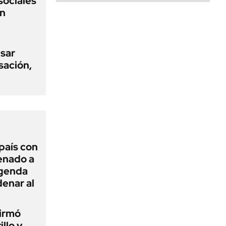
sociales
on
usar
sación,
 país con
Senado a
agenda
enar al
firmó
illo y