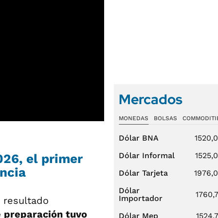
Mercados
MONEDAS
BOLSAS
COMMODITI
Dólar BNA
1520,
Dólar Informal
1525,
026, el primer
encia
Dólar Tarjeta
1976,
Dólar
1760,
Importador
n resultado
 preparación tuvo
Dólar Mep
1524,