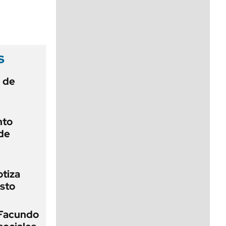
viernes de 10 a 18
s
e de
nto
de
otiza
sto
 Facundo