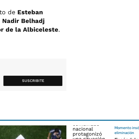
nto de
Esteban
e
Nadir Belhadj
r de la Albiceleste
.
SUSCRIBITE
Momento insóli
eliminación