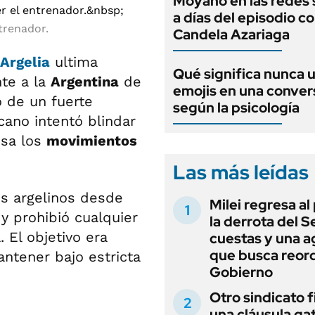
Moyano en las redes 
a días del episodio c
ntrenador.
Candela Azariaga
Argelia
ultima
Qué significa nunca 
nte a la
Argentina
de
emojis en una conver
 de un fuerte
según la psicología
cano intentó blindar
nsa los
movimientos
Las más leídas
os argelinos desde
Milei regresa al
y prohibió cualquier
la derrota del 
. El objetivo era
cuestas y una 
que busca reord
mantener bajo estricta
Gobierno
Otro sindicato 
una cláusula gat