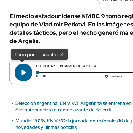
ÁMBITO DEBATE
Municipios
MEDIAKIT AMBITO DEBATE
El medio estadounidense KMBC 9 tomó regist
URUGUAY
equipo de Vladimir Petkovi. En las imágene
detalles tácticos, pero el hecho generó male
de Argelia.
×
Toca para escuchar
ESCUCHAR EL RESUMEN DE LA NOTA
Tiempo transcurrido: 0 segundos
00:00
Selección argentina, EN VIVO: Argentina se entrena en
Scaloni anunciará el reemplazante de Balerdi
Mundial 2026, EN VIVO: la jornada del miércoles 10 de j
novedades y últimas noticias