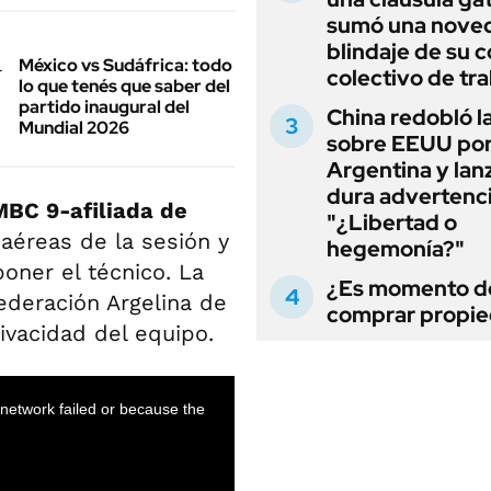
sumó una noved
blindaje de su 
México vs Sudáfrica: todo
colectivo de tr
lo que tenés que saber del
partido inaugural del
China redobló l
Mundial 2026
sobre EEUU po
Argentina y lan
dura advertenci
BC 9-afiliada de
"¿Libertad o
aéreas de la sesión y
hegemonía?"
oner el técnico. La
¿Es momento d
ederación Argelina de
comprar propi
ivacidad del equipo.