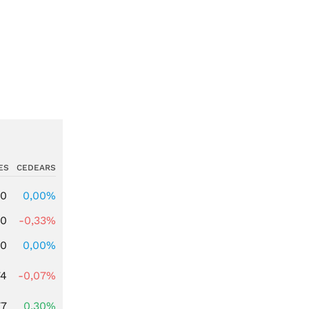
ES
CEDEARS
00
0,00%
00
-0,33%
00
0,00%
74
-0,07%
77
0,30%