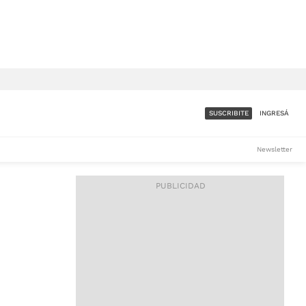
SUSCRIBITE
INGRESÁ
SUMATE A LA COMUNIDAD
Newsletter
DE ÁMBITO
LES
ACCESO FULL - $1.800/MES
ES
CORPORATIVO - CONSULTAR
Si tenés dudas comunicate
con nosotros a
IOS
suscripciones@ambito.com.ar
Llamanos al (54) 11 4556-
9147/48 o
al (54) 11 4449-3256 de lunes a