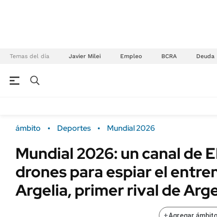
Temas del día
Javier Milei
Empleo
BCRA
Deuda
NEGOCIOS
ÚLTIMAS NOTICIAS
Especiales Ámbito
ECONOMÍA
ámbito
Deportes
Mundial 2026
Real Estate
Banco de Datos
Mundial 2026: un canal de 
Sustentabilidad
Campo
drones para espiar el entr
Seguros
FINANZAS
ENERGY REPORT
Argelia, primer rival de Arg
Dólar
POLÍTICA
Mercados
+
Agregar ámbito
Nacional