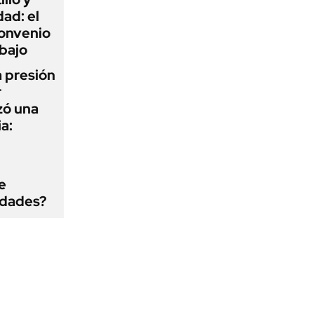
ad: el
convenio
abajo
a presión
r
zó una
a:
e
edades?