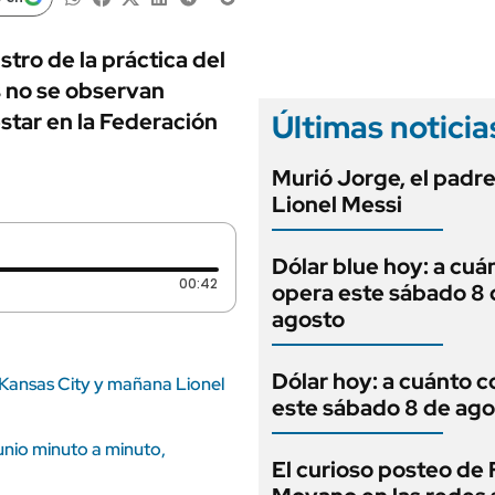
ANUARIO 2025
LIFESTYLE
EDICIÓN IMPRESA
AUTOS
ro de la práctica del
s no se observan
Últimas noticia
star en la Federación
Murió Jorge, el padr
Lionel Messi
Dólar blue hoy: a cuá
Duración: 42 segundos
00:42
opera este sábado 8 
agosto
Dólar hoy: a cuánto c
 Kansas City y mañana Lionel
este sábado 8 de ago
unio minuto a minuto,
El curioso posteo de