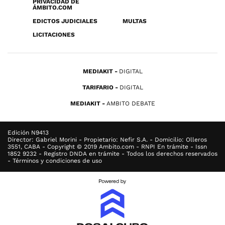
PRIVACIDAD DE
ÁMBITO.COM
EDICTOS JUDICIALES
MULTAS
LICITACIONES
MEDIAKIT
DIGITAL
TARIFARIO
DIGITAL
MEDIAKIT
AMBITO DEBATE
Edición N9413
Director: Gabriel Morini - Propietario: Nefir S.A. - Domicilio: Olleros
3551, CABA - Copyright © 2019 Ambito.com - RNPI En trámite - Issn
1852 9232 - Registro DNDA en trámite - Todos los derechos reservados
- Términos y condiciones de uso