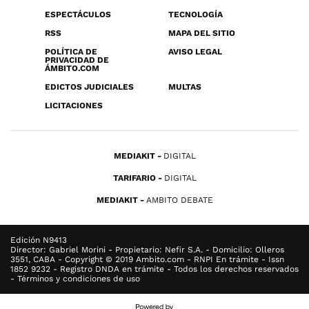
ESPECTÁCULOS
TECNOLOGÍA
RSS
MAPA DEL SITIO
POLÍTICA DE
AVISO LEGAL
PRIVACIDAD DE
ÁMBITO.COM
EDICTOS JUDICIALES
MULTAS
LICITACIONES
MEDIAKIT
DIGITAL
TARIFARIO
DIGITAL
MEDIAKIT
AMBITO DEBATE
Edición N9413
Director: Gabriel Morini - Propietario: Nefir S.A. - Domicilio: Olleros
3551, CABA - Copyright © 2019 Ambito.com - RNPI En trámite - Issn
1852 9232 - Registro DNDA en trámite - Todos los derechos reservados
- Términos y condiciones de uso