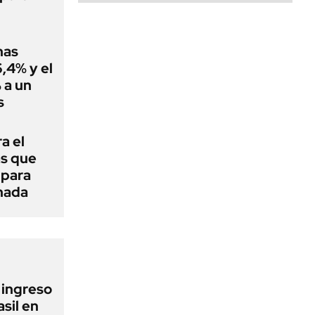
nas
,4% y el
 a un
s
a el
as que
 para
 nada
l ingreso
sil en