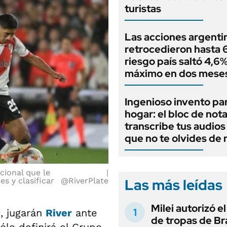
turistas
Las acciones argenti
retrocedieron hasta 6
riesgo país saltó 4,6%
máximo en dos mese
Ingenioso invento par
hogar: el bloc de not
transcribe tus audios
que no te olvides de
cional que le
Las más leídas
s y clasificar
@RiverPlate
Milei autorizó e
0, jugarán
River
ante
de tropas de Bra
ólo definirá el Grupo