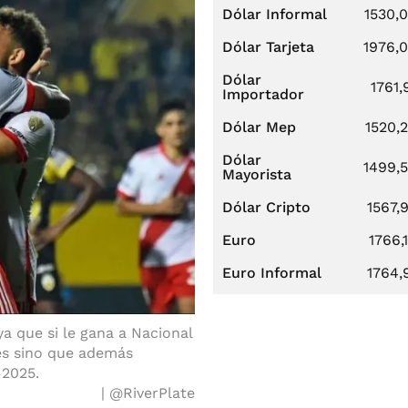
Dólar Informal
1530,
Dólar Tarjeta
1976,
Dólar
1761,
Importador
Dólar Mep
1520,
Dólar
1499,
Mayorista
Dólar Cripto
1567,
Euro
1766,
Euro Informal
1764,
ya que si le gana a Nacional
res sino que además
 2025.
@RiverPlate