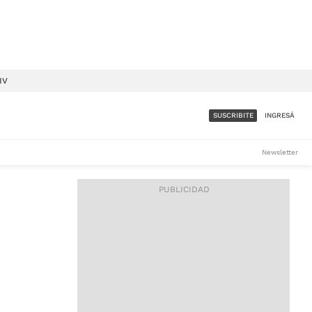
IV
SUSCRIBITE
INGRESÁ
SUMATE A LA COMUNIDAD
Newsletter
DE ÁMBITO
LES
ACCESO FULL - $1.800/MES
ES
CORPORATIVO - CONSULTAR
Si tenés dudas comunicate
con nosotros a
IOS
suscripciones@ambito.com.ar
Llamanos al (54) 11 4556-
9147/48 o
al (54) 11 4449-3256 de lunes a