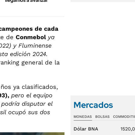
llegamos a avanzar"
campeones de cada
te de
Conmebol
ya
2022) y Fluminense
sta edición 2024.
anking general de la
ños ya clasificados,
93),
pero el equipo
Mercados
 podría disputar el
sil ocupó sus dos
MONEDAS
BOLSAS
COMMODITI
Dólar BNA
1520,