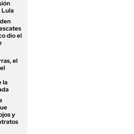
sión
 Lula
iden
rescates
o dio el
e
rras, el
el
 la
ada
e
que
ojos y
ntratos