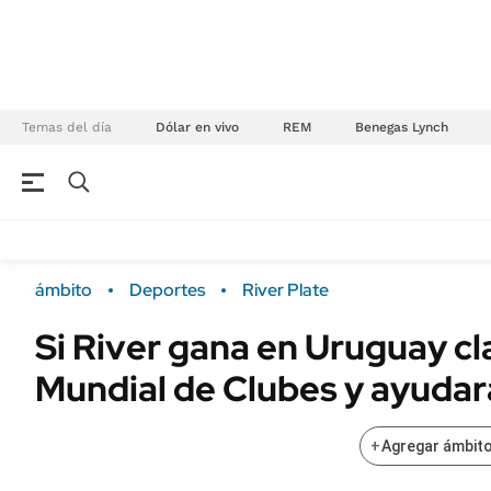
Temas del día
Dólar en vivo
REM
Benegas Lynch
NEGOCIOS
ÚLTIMAS NOTICIAS
Especiales Ámbito
ECONOMÍA
ámbito
Deportes
River Plate
Real Estate
Banco de Datos
Si River gana en Uruguay cla
Sustentabilidad
Campo
Mundial de Clubes y ayudar
Seguros
FINANZAS
ENERGY REPORT
Dólar
+
Agregar ámbito
POLÍTICA
Mercados
Nacional