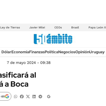
Ley de Tierras
Javier Milei
CEOs
Brasil
Papa León X
Anuario autos 2026
Dólar
Economía
Finanzas
Política
Negocios
Opinión
Uruguay
TECNOLOGÍA
NOVEDADES FISCA
MÉXICO
7 de mayo 2024 - 09:38
EDICTOS JUDICIAL
OPINIÓN
sificará al
MULTAS
MUNDO
á a Boca
LICITACIONES
INFORMACIÓN GENERAL
CUADROS TARIFAR
ESPECTÁCULOS
 en
RECALL
DEPORTES