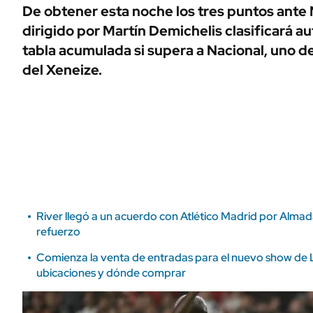
ÁMBITO DEBATE
De obtener esta noche los tres puntos ante 
Municipios
dirigido por Martín Demichelis clasificará 
MEDIAKIT AMBITO DEBATE
URUGUAY
tabla acumulada si supera a Nacional, uno de 
del Xeneize.
River llegó a un acuerdo con Atlético Madrid por Alma
refuerzo
Comienza la venta de entradas para el nuevo show de Lal
ubicaciones y dónde comprar