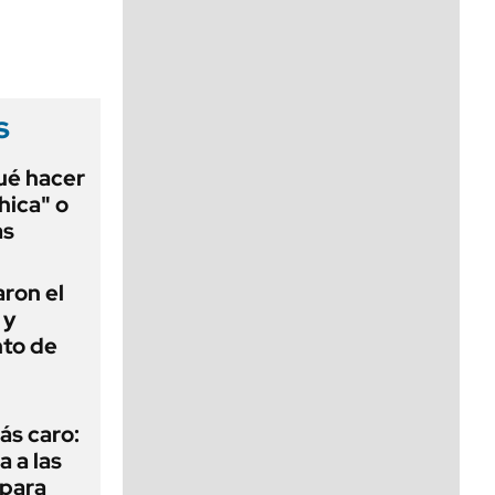
viernes de 10 a 18
s
qué hacer
hica" o
as
ron el
 y
nto de
ás caro:
a a las
 para