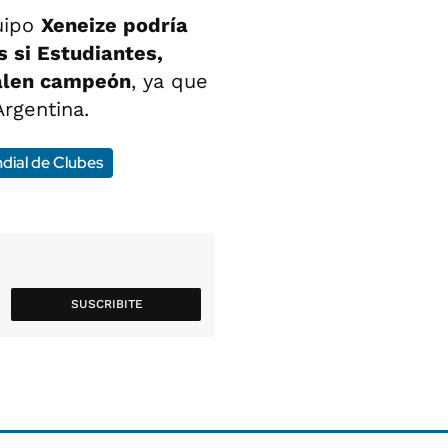
quipo
Xeneize podría
 si Estudiantes,
salen campeón
, ya que
rgentina.
dial de Clubes
SUSCRIBITE