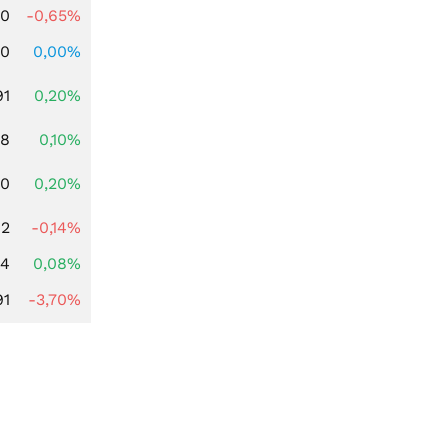
00
-0,65%
00
0,00%
91
0,20%
28
0,10%
50
0,20%
92
-0,14%
14
0,08%
91
-3,70%