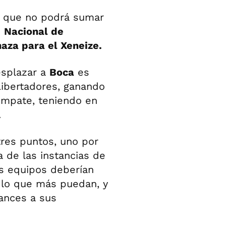
, que no podrá sumar
o
Nacional de
aza para el Xeneize.
esplazar a
Boca
es
Libertadores, ganando
empate, teniendo en
.
tres puntos, uno por
 de las instancias de
os equipos deberían
 lo que más puedan, y
hances a sus