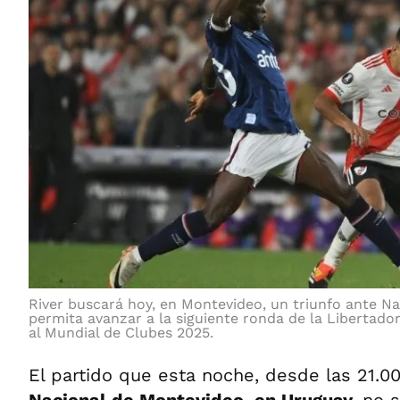
River buscará hoy, en Montevideo, un triunfo ante Na
permita avanzar a la siguiente ronda de la Libertadore
al Mundial de Clubes 2025.
El partido que esta noche, desde las 21.0
Nacional de Montevideo, en Uruguay,
no s