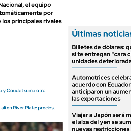
ANUARIO 2025
Nacional, el equipo
LIFESTYLE
EDICIÓN IMPRESA
automáticamente por
AUTOS
los principales rivales
Últimas noticia
Billetes de dólares: 
si te entregan "cara c
unidades deteriorad
Automotrices celebra
acuerdo con Ecuador
da y Coudet suma otro
anticiparon un aume
las exportaciones
i en River Plate: precios,
Viajar a Japón será m
el alza del yen se sum
nuevas restricciones