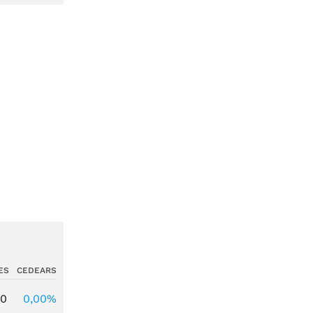
ES
CEDEARS
00
0,00%