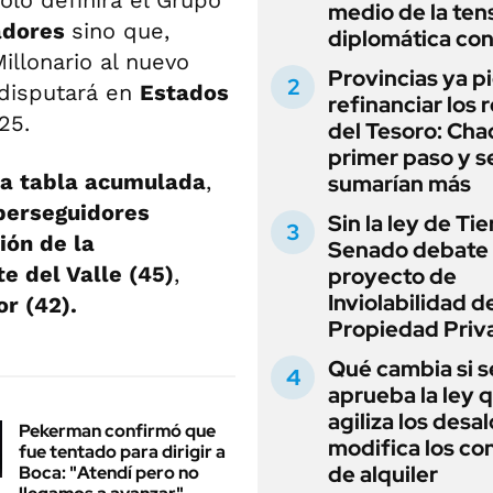
medio de la ten
adores
sino que,
diplomática con
illonario al nuevo
Provincias ya p
disputará en
Estados
refinanciar los 
25.
del Tesoro: Chac
primer paso y s
 la tabla acumulada
,
sumarían más
perseguidores
Sin la ley de Tie
ión de la
Senado debate 
e del Valle (45)
,
proyecto de
Inviolabilidad de
r (42).
Propiedad Priv
Qué cambia si s
aprueba la ley 
agiliza los desal
Pekerman confirmó que
modifica los co
fue tentado para dirigir a
de alquiler
Boca: "Atendí pero no