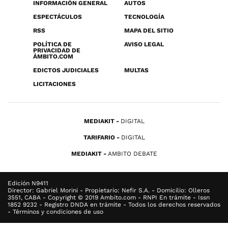
INFORMACIÓN GENERAL
AUTOS
ESPECTÁCULOS
TECNOLOGÍA
RSS
MAPA DEL SITIO
POLÍTICA DE
AVISO LEGAL
PRIVACIDAD DE
ÁMBITO.COM
EDICTOS JUDICIALES
MULTAS
LICITACIONES
MEDIAKIT
DIGITAL
TARIFARIO
DIGITAL
MEDIAKIT
AMBITO DEBATE
Edición N9411
Director: Gabriel Morini - Propietario: Nefir S.A. - Domicilio: Olleros
3551, CABA - Copyright © 2019 Ambito.com - RNPI En trámite - Issn
1852 9232 - Registro DNDA en trámite - Todos los derechos reservados
- Términos y condiciones de uso