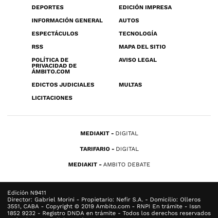
DEPORTES
EDICIÓN IMPRESA
INFORMACIÓN GENERAL
AUTOS
ESPECTÁCULOS
TECNOLOGÍA
RSS
MAPA DEL SITIO
POLÍTICA DE
AVISO LEGAL
PRIVACIDAD DE
ÁMBITO.COM
EDICTOS JUDICIALES
MULTAS
LICITACIONES
MEDIAKIT
DIGITAL
TARIFARIO
DIGITAL
MEDIAKIT
AMBITO DEBATE
Edición N9411
Director: Gabriel Morini - Propietario: Nefir S.A. - Domicilio: Olleros
3551, CABA - Copyright © 2019 Ambito.com - RNPI En trámite - Issn
1852 9232 - Registro DNDA en trámite - Todos los derechos reservados