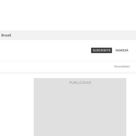
Brasil
SUSCRIBITE
INGRESÁ
SUMATE A LA COMUNIDAD
Newsletter
DE ÁMBITO
LES
ACCESO FULL - $1.800/MES
ES
CORPORATIVO - CONSULTAR
Si tenés dudas comunicate
con nosotros a
IOS
suscripciones@ambito.com.ar
Llamanos al (54) 11 4556-
9147/48 o
al (54) 11 4449-3256 de lunes a