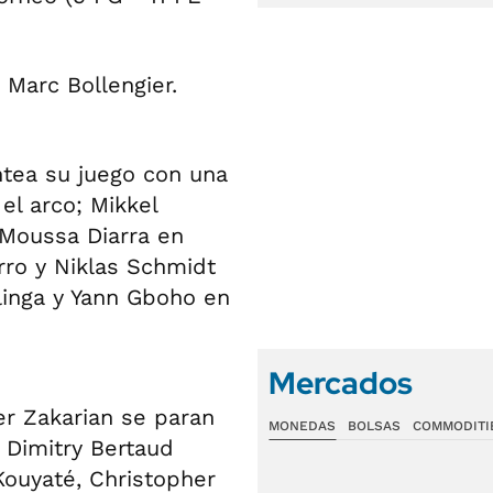
 Marc Bollengier.
ntea su juego con una
el arco; Mikkel
 Moussa Diarra en
erro y Niklas Schmidt
llinga y Yann Gboho en
Mercados
er Zakarian se paran
MONEDAS
BOLSAS
COMMODITI
 Dimitry Bertaud
 Kouyaté, Christopher