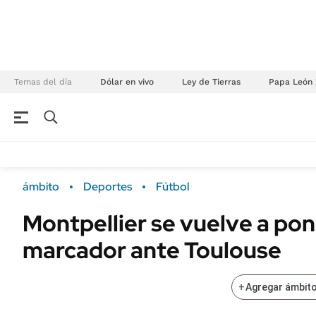
Temas del día
Dólar en vivo
Ley de Tierras
Papa León 
NEGOCIOS
ÚLTIMAS NOTICIAS
Especiales Ámbito
ECONOMÍA
ámbito
Deportes
Fútbol
Real Estate
Banco de Datos
Montpellier se vuelve a pone
Sustentabilidad
Campo
marcador ante Toulouse
Seguros
FINANZAS
ENERGY REPORT
Dólar
+
Agregar ámbito
POLÍTICA
Mercados
Nacional