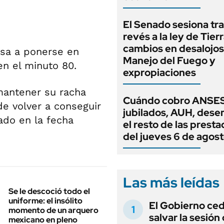
El Senado sesiona tra
revés a la ley de Tierr
cambios en desalojos,
asa a ponerse en
Manejo del Fuego y
 en el minuto 80.
expropiaciones
 mantener su racha
Cuándo cobro ANSES
 de volver a conseguir
jubilados, AUH, dese
ado en la fecha
el resto de las prest
del jueves 6 de agos
Las más leídas
Se le descoció todo el
uniforme: el insólito
El Gobierno ce
momento de un arquero
salvar la sesión
mexicano en pleno