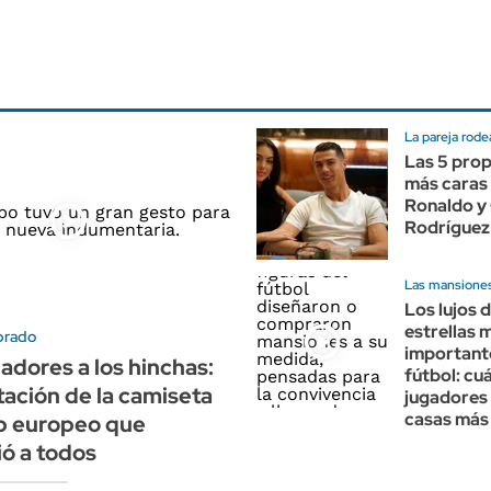
La pareja rode
Las 5 pro
más caras 
Ronaldo y
Rodríguez
Las mansiones
Los lujos d
estrellas 
brado
important
gadores a los hinchas:
fútbol: cuá
tación de la camiseta
jugadores 
casas más
ub europeo que
ó a todos