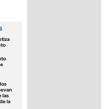
viernes de 10 a 18
s
otiza
sto
nto
de
 los
nuevan
 las
de la