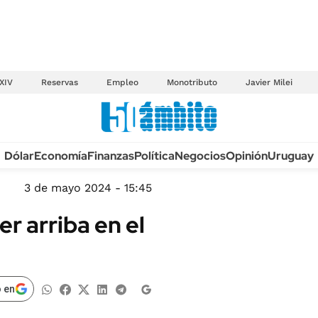
XIV
Reservas
Empleo
Monotributo
Javier Milei
Anuario autos 2026
Dólar
Economía
Finanzas
Política
Negocios
Opinión
Uruguay
TECNOLOGÍA
NOVEDADES FISCA
MÉXICO
3 de mayo 2024 - 15:45
EDICTOS JUDICIAL
OPINIÓN
r arriba en el
MULTAS
MUNDO
LICITACIONES
INFORMACIÓN GENERAL
CUADROS TARIFAR
ESPECTÁCULOS
 en
RECALL
DEPORTES