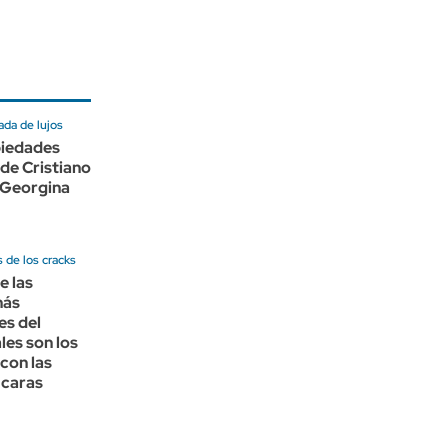
ada de lujos
piedades
de Cristiano
 Georgina
 de los cracks
e las
más
es del
les son los
con las
 caras