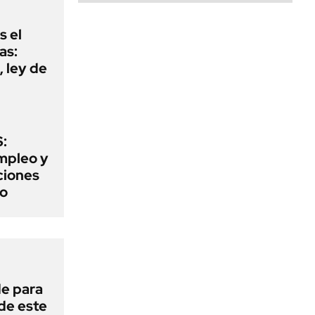
s el
as:
 ley de
:
mpleo y
aciones
to
de para
 de este