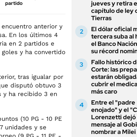
jueves y retira e
partido
capítulo de ley 
Tierras
 encuentro anterior y
El dólar oficial
sa. En los últimos 4
tercera suba al 
ia en 2 partidos e
el Banco Nación
su récord nomin
 goles y ha convertido
Fallo histórico d
Corte: las prep
estarán obligad
rior, tras igualar por
cubrir el medi
 que disputó obtuvo 3
más caro
s y ha recibido 3 en
Entre el "padre
enojado" y el "C
Lorenzetti dejó
puntos (10 PG - 10 PE
mensaje al Gobi
 37 unidades y se
nombrar a Milei
orneo (9 PG - 11 PE -