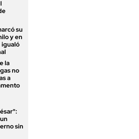
l
de
 marcó su
hilo y en
 igualó
al
e la
agas no
as a
camento
ésar":
 un
erno sin