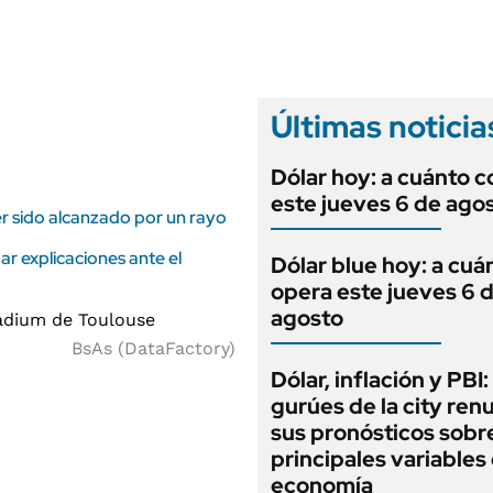
ANUARIO 2025
LIFESTYLE
EDICIÓN IMPRESA
AUTOS
Últimas noticia
Dólar hoy: a cuánto c
este jueves 6 de ago
ber sido alcanzado por un rayo
ar explicaciones ante el
Dólar blue hoy: a cuá
opera este jueves 6 
agosto
BsAs (DataFactory)
Dólar, inflación y PBI:
gurúes de la city re
sus pronósticos sobre
principales variables 
economía