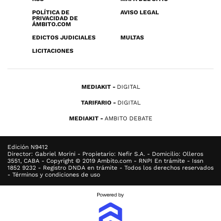
POLÍTICA DE
AVISO LEGAL
PRIVACIDAD DE
ÁMBITO.COM
EDICTOS JUDICIALES
MULTAS
LICITACIONES
MEDIAKIT
DIGITAL
TARIFARIO
DIGITAL
MEDIAKIT
AMBITO DEBATE
Edición N9412
Director: Gabriel Morini - Propietario: Nefir S.A. - Domicilio: Olleros
3551, CABA - Copyright © 2019 Ambito.com - RNPI En trámite - Issn
1852 9232 - Registro DNDA en trámite - Todos los derechos reservados
- Términos y condiciones de uso