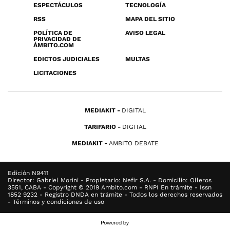
ESPECTÁCULOS
TECNOLOGÍA
RSS
MAPA DEL SITIO
POLÍTICA DE
AVISO LEGAL
PRIVACIDAD DE
ÁMBITO.COM
EDICTOS JUDICIALES
MULTAS
LICITACIONES
MEDIAKIT
DIGITAL
TARIFARIO
DIGITAL
MEDIAKIT
AMBITO DEBATE
Edición N9411
Director: Gabriel Morini - Propietario: Nefir S.A. - Domicilio: Olleros
3551, CABA - Copyright © 2019 Ambito.com - RNPI En trámite - Issn
1852 9232 - Registro DNDA en trámite - Todos los derechos reservados
- Términos y condiciones de uso