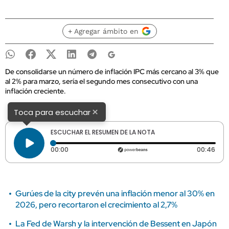
+ Agregar ámbito en
De consolidarse un número de inflación IPC más cercano al 3% que
al 2% para marzo, sería el segundo mes consecutivo con una
inflación creciente.
×
Toca para escuchar
ESCUCHAR EL RESUMEN DE LA NOTA
Tiempo transcurrido: 0 segundos
Dura
00:00
00:46
Gurúes de la city prevén una inflación menor al 30% en
2026, pero recortaron el crecimiento al 2,7%
La Fed de Warsh y la intervención de Bessent en Japón