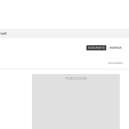
rasil
SUSCRIBITE
INGRESÁ
SUMATE A LA COMUNIDAD
Newsletter
DE ÁMBITO
LES
ACCESO FULL - $1.800/MES
ES
CORPORATIVO - CONSULTAR
Si tenés dudas comunicate
con nosotros a
IOS
suscripciones@ambito.com.ar
Llamanos al (54) 11 4556-
9147/48 o
al (54) 11 4449-3256 de lunes a