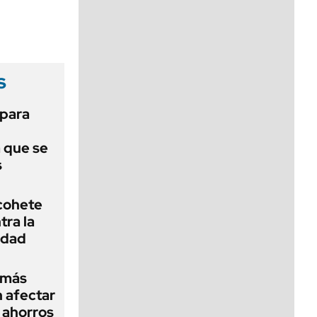
viernes de 10 a 18
s
 para
a que se
s
cohete
ra la
idad
s más
 afectar
 ahorros