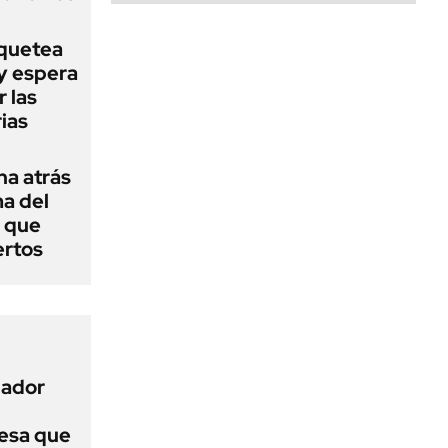
oquetea
ty espera
r las
ias
ha atrás
ma del
e que
ertos
nador
esa que