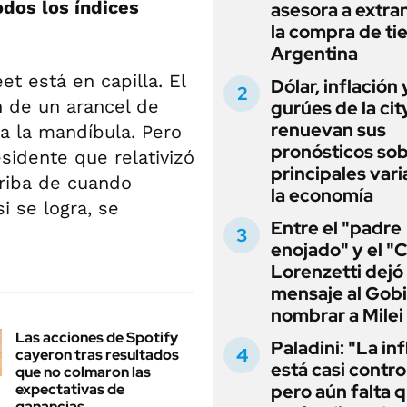
odos los índices
asesora a extra
la compra de ti
Argentina
t está en capilla. El
Dólar, inflación 
n de un arancel de
gurúes de la cit
renuevan sus
a la mandíbula. Pero
pronósticos sob
sidente que relativizó
principales vari
rriba de cuando
la economía
si se logra, se
Entre el "padre
enojado" y el "C
Lorenzetti dejó
mensaje al Gobi
nombrar a Milei
Las acciones de Spotify
Paladini: "La in
cayeron tras resultados
está casi contro
que no colmaron las
expectativas de
pero aún falta 
ganancias