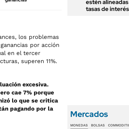
estén alineadas 
tasas de interés
ances, los problemas
s ganancias por acción
al en el tercer
cturas, superen 11%.
aluación excesiva.
 pero cae 7% porque
zó lo que se critica
stán pagando por la
Mercados
MONEDAS
BOLSAS
COMMODITI