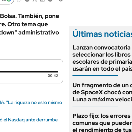
ANUARIO 2025
LIFESTYLE
EDICIÓN IMPRESA
AUTOS
 Bolsa. También, pone
mbre. Otro tema que
Últimas noticia
tdown" administrativo
Lanzan convocatoria
seleccionar los libros
escolares de primari
usarán en todo el paí
Duración: 42 segundos
00:42
Un fragmento de un 
de SpaceX chocó cont
Luna a máxima veloc
IA: "La riqueza no es lo mismo
Plazo fijo: los errore
ayó el Nasdaq ante derrumbe
comunes que pueden
el rendimiento de tus