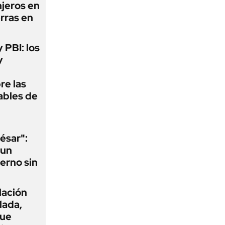
njeros en
erras en
y PBI: los
y
re las
ables de
ésar":
 un
erno sin
flación
lada,
que