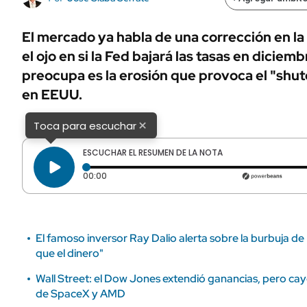
ÁMBITO DEBATE
Municipios
MEDIAKIT AMBITO DEBATE
El mercado ya habla de una corrección en la
URUGUAY
el ojo en si la Fed bajará las tasas en dicie
preocupa es la erosión que provoca el "shu
en EEUU.
×
Toca para escuchar
ESCUCHAR EL RESUMEN DE LA NOTA
Tiempo transcurrido: 0 segundos
00:00
El famoso inversor Ray Dalio alerta sobre la burbuja de 
que el dinero"
Wall Street: el Dow Jones extendió ganancias, pero c
de SpaceX y AMD