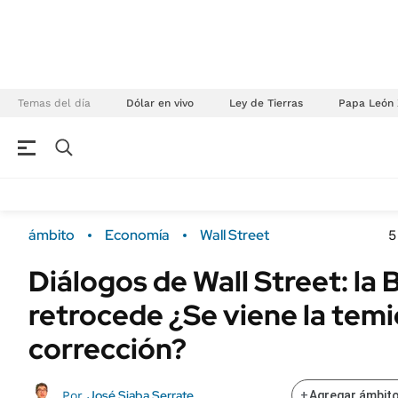
Temas del día
Dólar en vivo
Ley de Tierras
Papa León 
NEGOCIOS
ÚLTIMAS NOTICIAS
Especiales Ámbito
ECONOMÍA
ámbito
Economía
Wall Street
5
Real Estate
Banco de Datos
Diálogos de Wall Street: la 
Sustentabilidad
Campo
retrocede ¿Se viene la tem
Seguros
FINANZAS
ENERGY REPORT
corrección?
Dólar
POLÍTICA
Mercados
José Siaba Serrate
Por
+
Agregar ámbito
Nacional