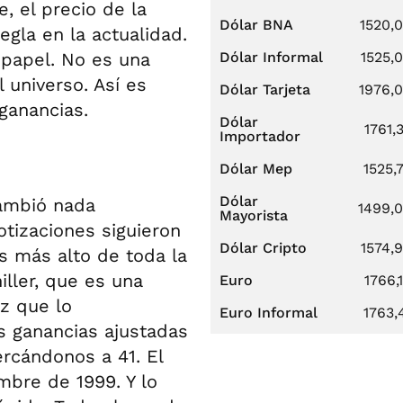
, el precio de la
Dólar BNA
1520,
egla en la actualidad.
 papel. No es una
Dólar Informal
1525,
 universo. Así es
Dólar Tarjeta
1976,
ganancias.
Dólar
1761,
Importador
Dólar Mep
1525,
Dólar
ambió nada
1499,
Mayorista
otizaciones siguieron
Dólar Cripto
1574,
s más alto de toda la
iller, que es una
Euro
1766,
ez que lo
Euro Informal
1763,
 ganancias ajustadas
ercándonos a 41. El
mbre de 1999. Y lo