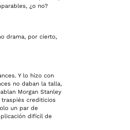
mparables, ¿o no?
o drama, por cierto,
nces. Y lo hizo con
nces no daban la talla,
hablan Morgan Stanley
raspiés crediticios
solo un par de
licación difícil de