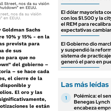
El dólar mayorista c
reet, nos da su visión
con los $1.500 y la ci
n” en EEUU.
el REM para recalibra
 y Goldman Sachs
expectativas cambiar
re 10% y 15% - en la
as prevista para
El Gobierno dio marc
y suspendió la refor
na de sus
sistema de practicaj
mo para que no
generó el paro en pu
own” del gobierno –
storia – se hace cada
s, el cierre de la
Las más leídas
 disponible y
lios. El oro y las
Polémica: el se
significativamente,
Benegas Lynch
cotizaciones le están
encabeza empr