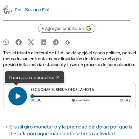
Solange Rial
Por
+ Agregar ámbito en
Tras el triunfo electoral de LLA, se despejó el riesgo político, pero el
mercado aún enfrenta menor liquidación de dólares del agro,
presión inflacionaria estacional y tasas en proceso de normalización.
×
Toca para escuchar
ESCUCHAR EL RESUMEN DE LA NOTA
Tiempo transcurrido: 0 segundos
Dura
00:00
00:42
El sutil giro monetario y la prioridad del dólar: por qué la
desinflación sigue mandando sobre la actividad