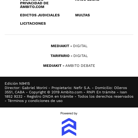
PRIVACIDAD DE
ÁMBITO.COM
EDICTOS JUDICIALES
MULTAS
LICITACIONES
MEDIAKIT
DIGITAL
TARIFARIO
DIGITAL
MEDIAKIT
AMBITO DEBATE
Edición N9415
Director: Gabriel Morini - Propietario: Nefir S.A. - Domicilio: Olleros
3551, CABA - Copyright © 2019 Ambito.com - RNPI En trámite - Issn
1852 9232 - Registro DNDA en trámite - Todos los derechos reservados
- Términos y condiciones de uso