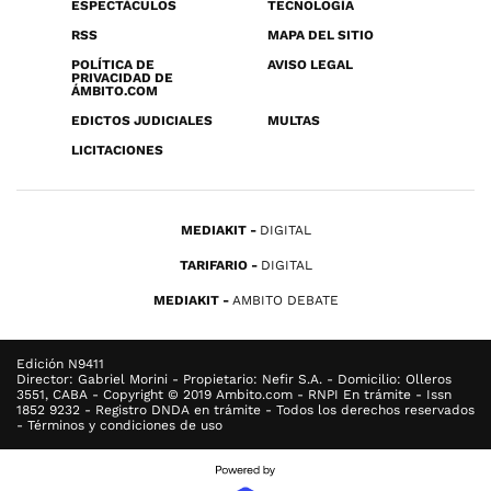
ESPECTÁCULOS
TECNOLOGÍA
RSS
MAPA DEL SITIO
POLÍTICA DE
AVISO LEGAL
PRIVACIDAD DE
ÁMBITO.COM
EDICTOS JUDICIALES
MULTAS
LICITACIONES
MEDIAKIT
DIGITAL
TARIFARIO
DIGITAL
MEDIAKIT
AMBITO DEBATE
Edición N9411
Director: Gabriel Morini - Propietario: Nefir S.A. - Domicilio: Olleros
3551, CABA - Copyright © 2019 Ambito.com - RNPI En trámite - Issn
1852 9232 - Registro DNDA en trámite - Todos los derechos reservados
- Términos y condiciones de uso