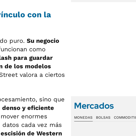
ínculo con la
ido puro.
Su negocio
 funcionan como
lash para guardar
 de los modelos
treet valora a ciertos
ocesamiento, sino que
Mercados
denso y eficiente
y mover enormes
MONEDAS
BOLSAS
COMMODITI
e datos cada vez más
u
escisión de Western