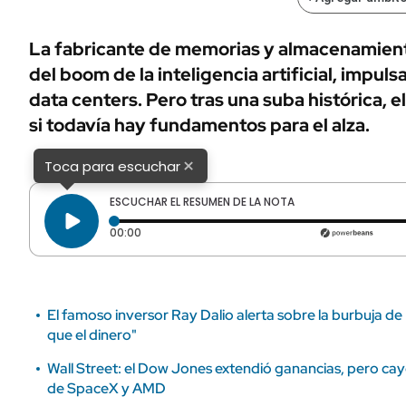
ÁMBITO DEBATE
Municipios
MEDIAKIT AMBITO DEBATE
La fabricante de memorias y almacenamient
URUGUAY
del boom de la inteligencia artificial, impu
data centers. Pero tras una suba histórica, 
si todavía hay fundamentos para el alza.
×
Toca para escuchar
ESCUCHAR EL RESUMEN DE LA NOTA
Tiempo transcurrido: 0 segundos
00:00
El famoso inversor Ray Dalio alerta sobre la burbuja de 
que el dinero"
Wall Street: el Dow Jones extendió ganancias, pero c
de SpaceX y AMD