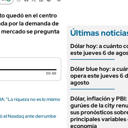
ANUARIO 2025
LIFESTYLE
EDICIÓN IMPRESA
AUTOS
o quedó en el centro
lsada por la demanda de
Últimas noticia
el mercado se pregunta
Dólar hoy: a cuánto c
este jueves 6 de ago
Dólar blue hoy: a cuá
Duración: 46 segundos
00:46
opera este jueves 6 
agosto
Dólar, inflación y PBI:
IA: "La riqueza no es lo mismo
gurúes de la city re
sus pronósticos sobre
ayó el Nasdaq ante derrumbe
principales variables 
economía