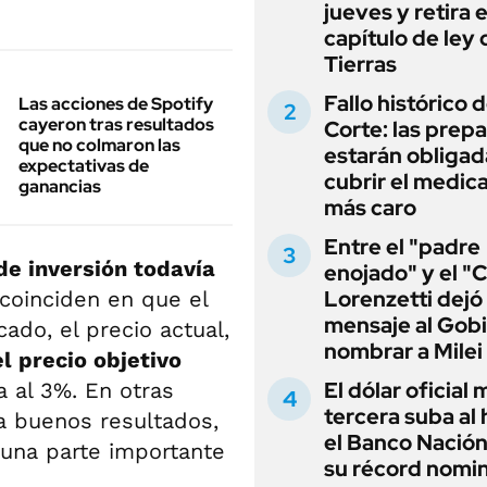
jueves y retira e
capítulo de ley 
Tierras
Fallo histórico d
Las acciones de Spotify
cayeron tras resultados
Corte: las prep
que no colmaron las
estarán obligad
expectativas de
cubrir el medi
ganancias
más caro
Entre el "padre
de inversión todavía
enojado" y el "C
Lorenzetti dejó
 coinciden en que el
mensaje al Gobi
ado, el precio actual,
nombrar a Milei
l precio objetivo
El dólar oficial
 al 3%. En otras
tercera suba al 
a buenos resultados,
el Banco Nación
una parte importante
su récord nomin