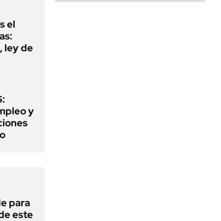
s el
as:
 ley de
:
mpleo y
aciones
to
de para
 de este