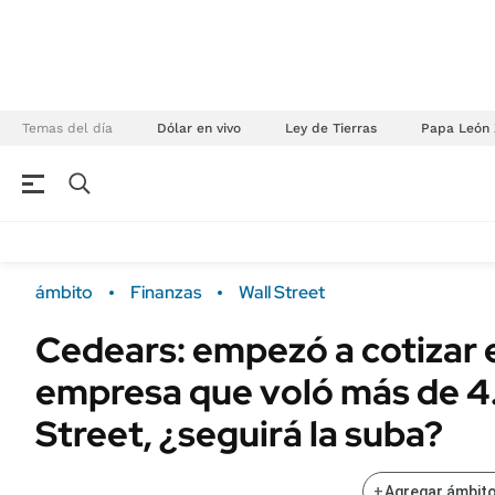
Temas del día
Dólar en vivo
Ley de Tierras
Papa León 
NEGOCIOS
ÚLTIMAS NOTICIAS
Especiales Ámbito
ECONOMÍA
ámbito
Finanzas
Wall Street
Real Estate
Banco de Datos
Cedears: empezó a cotizar
Sustentabilidad
Campo
empresa que voló más de 4
Seguros
FINANZAS
ENERGY REPORT
Street, ¿seguirá la suba?
Dólar
POLÍTICA
Mercados
+
Agregar ámbito
Nacional