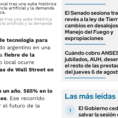
El Senado sesiona tra
revés a la ley de Tierr
 tras una suba histórica
ia artificial y la demanda
cambios en desalojos,
Manejo del Fuego y
expropiaciones
 de tecnología para
ado argentino en una
Cuándo cobro ANSES
la
fiebre de la
jubilados, AUH, dese
 local ocurre
el resto de las prest
as de Wall Street en
del jueves 6 de agos
n un año
,
565% en lo
Las más leídas
mes
. Ese recorrido
 el futuro de la
El Gobierno ce
salvar la sesión