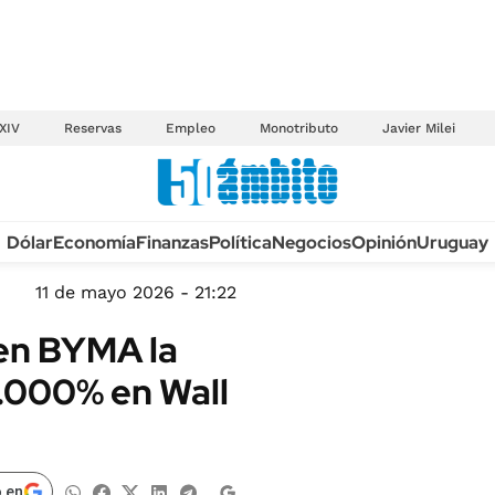
XIV
Reservas
Empleo
Monotributo
Javier Milei
Anuario autos 2026
Dólar
Economía
Finanzas
Política
Negocios
Opinión
Uruguay
TECNOLOGÍA
NOVEDADES FISCA
MÉXICO
11 de mayo 2026 - 21:22
EDICTOS JUDICIAL
OPINIÓN
 en BYMA la
MULTAS
MUNDO
.000% en Wall
LICITACIONES
INFORMACIÓN GENERAL
CUADROS TARIFAR
ESPECTÁCULOS
RECALL
DEPORTES
 en