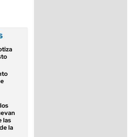
viernes de 10 a 18
s
otiza
sto
nto
de
 los
nuevan
 las
de la