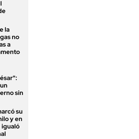
l
de
e la
agas no
as a
camento
ésar":
 un
erno sin
 marcó su
hilo y en
 igualó
al