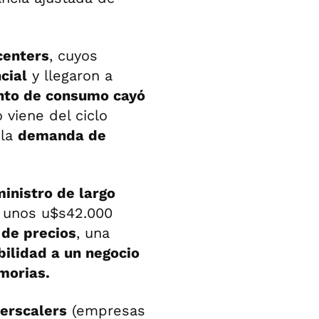
centers
, cuyos
cial
y llegaron a
to de consumo cayó
 viene del ciclo
 la
demanda de
inistro de largo
r unos u$s42.000
 de precios
, una
bilidad a un negocio
morias.
erscalers
(empresas