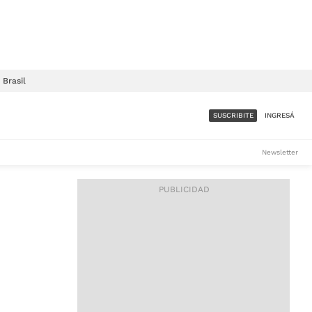
Brasil
SUSCRIBITE
INGRESÁ
SUMATE A LA COMUNIDAD
Newsletter
DE ÁMBITO
LES
ACCESO FULL - $1.800/MES
ES
CORPORATIVO - CONSULTAR
Si tenés dudas comunicate
con nosotros a
IOS
suscripciones@ambito.com.ar
Llamanos al (54) 11 4556-
9147/48 o
al (54) 11 4449-3256 de lunes a