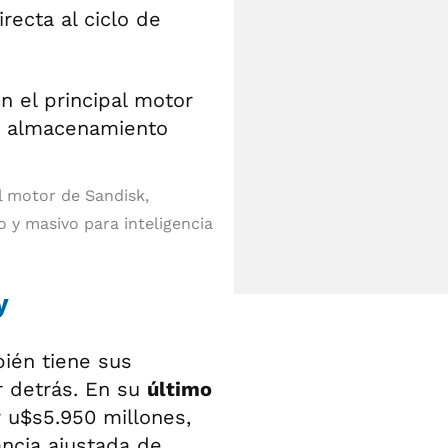
ecta al ciclo de
al motor de Sandisk,
y masivo para inteligencia
y
bién tiene sus
 detrás. En su
último
r u$s5.950 millones,
ancia ajustada de