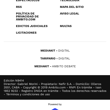
ESPECTÁCULOS
TECNOLOGÍA
RSS
MAPA DEL SITIO
POLÍTICA DE
AVISO LEGAL
PRIVACIDAD DE
ÁMBITO.COM
EDICTOS JUDICIALES
MULTAS
LICITACIONES
MEDIAKIT
DIGITAL
TARIFARIO
DIGITAL
MEDIAKIT
AMBITO DEBATE
Edición N9414
Director: Gabriel Morini - Propietario: Nefir S.A. - Domicilio: Olleros
3551, CABA - Copyright © 2019 Ambito.com - RNPI En trámite - Issn
1852 9232 - Registro DNDA en trámite - Todos los derechos reservados
- Términos y condiciones de uso