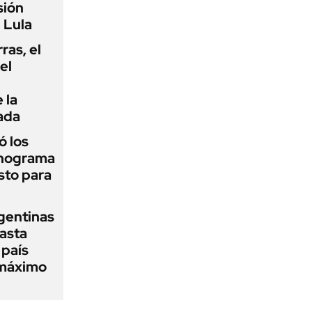
sión
 Lula
rras, el
el
 la
ada
 los
onograma
sto para
gentinas
asta
 país
 máximo