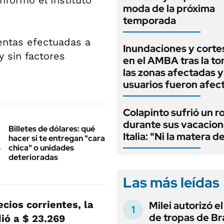
nformó el Instituto
moda de la próxima
temporada
ventas efectuadas a
Inundaciones y cortes
y sin factores
en el AMBA tras la t
las zonas afectadas 
usuarios fueron afec
Colapinto sufrió un r
durante sus vacacion
Billetes de dólares: qué
Italia: "Ni la matera d
hacer si te entregan "cara
chica" o unidades
deterioradas
Las más leídas
cios corrientes, la
Milei autorizó e
de tropas de Bra
ió a $ 23.269