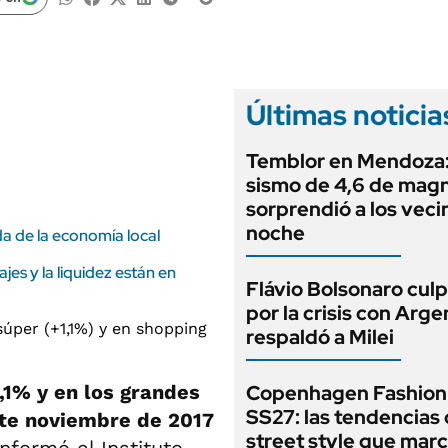
ANUARIO 2025
LIFESTYLE
EDICIÓN IMPRESA
AUTOS
Últimas noticia
Temblor en Mendoza:
sismo de 4,6 de mag
sorprendió a los veci
noche
a de la economía local
ajes y la liquidez están en
Flávio Bolsonaro culp
por la crisis con Arge
respaldó a Milei
,1% y en los grandes
Copenhagen Fashion
SS27: las tendencias
te noviembre de 2017
street style que marc