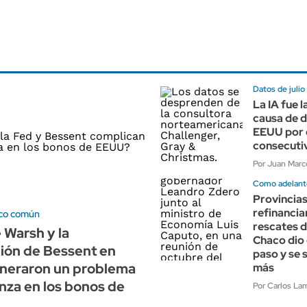
Datos de julio
La IA fue l
causa de 
EEUU por 
consecuti
Por Juan Marco
Como adelant
Provincias
refinancia
co común
rescates d
 Warsh y la
Chaco dio 
ión de Bessent en
paso y se 
neraron un problema
más
nza en los bonos de
Por Carlos Lam