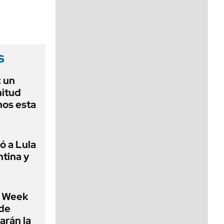
viernes de 10 a 18
s
 un
nitud
nos esta
ó a Lula
ntina y
 Week
 de
arán la