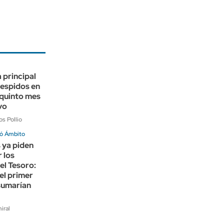
a principal
despidos en
quinto mes
vo
s Pollio
ó Ámbito
 ya piden
r los
el Tesoro:
el primer
sumarían
iral