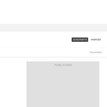
SUSCRIBITE
INGRESÁ
SUMATE A LA COMUNIDAD
Newsletter
DE ÁMBITO
LES
ACCESO FULL - $1.800/MES
ES
CORPORATIVO - CONSULTAR
Si tenés dudas comunicate
con nosotros a
IOS
suscripciones@ambito.com.ar
Llamanos al (54) 11 4556-
9147/48 o
al (54) 11 4449-3256 de lunes a