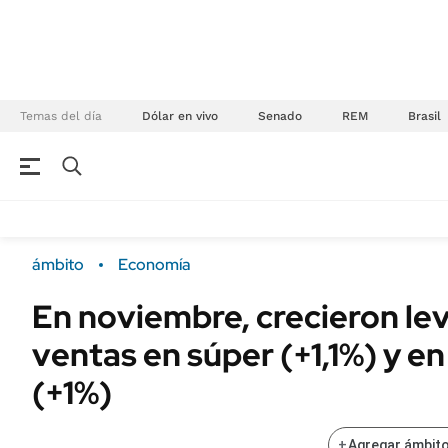
Temas del día
Dólar en vivo
Senado
REM
Brasil
NEGOCIOS
ÚLTIMAS NOTICIAS
Especiales Ámbito
ECONOMÍA
ámbito
Economía
Real Estate
Banco de Datos
En noviembre, crecieron le
Sustentabilidad
Campo
ventas en súper (+1,1%) y e
Seguros
FINANZAS
ENERGY REPORT
(+1%)
Dólar
POLÍTICA
Mercados
+
Agregar ámbito
Nacional