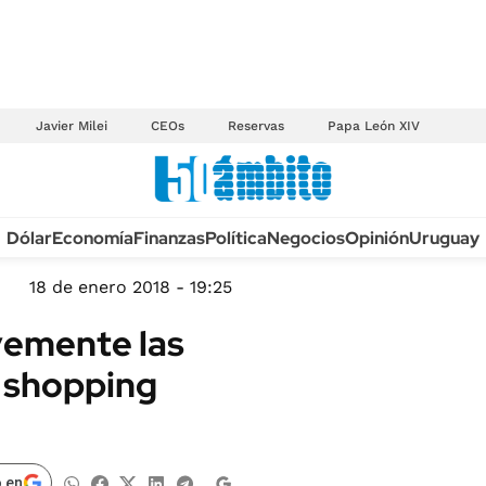
Javier Milei
CEOs
Reservas
Papa León XIV
Anuario autos 2026
Dólar
Economía
Finanzas
Política
Negocios
Opinión
Uruguay
TECNOLOGÍA
NOVEDADES FISCA
MÉXICO
18 de enero 2018 - 19:25
EDICTOS JUDICIAL
OPINIÓN
vemente las
MULTAS
MUNDO
n shopping
LICITACIONES
INFORMACIÓN GENERAL
CUADROS TARIFAR
ESPECTÁCULOS
RECALL
DEPORTES
 en