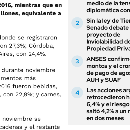
medio de la ten
016, mientras que en
diplomática con
illones, equivalente a
Sin la ley de Tie
Senado debate 
proyecto de
donde se registraron
Inviolabilidad de
con 27,3%; Córdoba,
Propiedad Priv
Aires, con 24,4%.
ANSES confirmó
montos y el cr
s, durante noviembre
de pago de ago
 aumentos más
AUH y SUAF
2016 fueron bebidas,
Las acciones ar
 con 22,9%; y carnes,
retrocedieron h
6,4% y el riesgo
saltó 4,2% a un
en dos meses
e noviembre se
cadenas y el restante