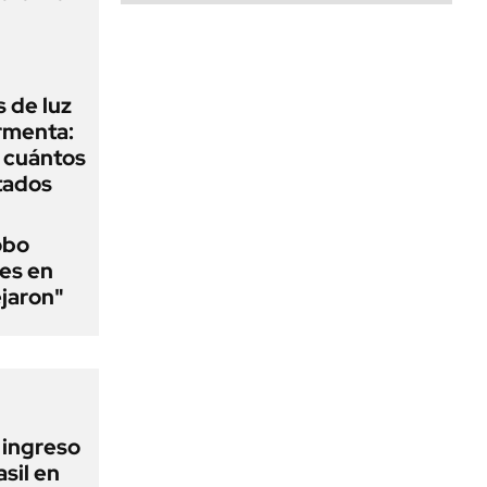
 de luz
ormenta:
y cuántos
tados
obo
es en
ejaron"
l ingreso
sil en