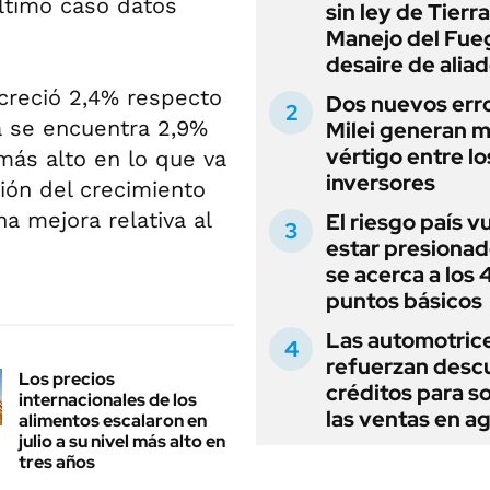
ltimo caso datos
sin ley de Tierra
Manejo del Fue
desaire de alia
d creció 2,4% respecto
Dos nuevos err
a se encuentra 2,9%
Milei generan 
vértigo entre lo
ás alto en lo que va
inversores
ción del crecimiento
a mejora relativa al
El riesgo país v
estar presionad
se acerca a los
puntos básicos
Las automotric
refuerzan desc
Los precios
créditos para s
internacionales de los
las ventas en a
alimentos escalaron en
julio a su nivel más alto en
tres años