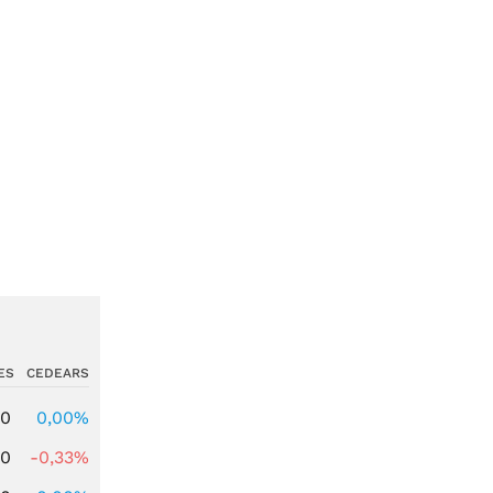
ES
CEDEARS
00
0,00%
00
-0,33%