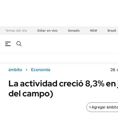
Temas del día
Dólar en vivo
Senado
REM
Brasil
NEGOCIOS
ÚLTIMAS NOTICIAS
Especiales Ámbito
ECONOMÍA
ámbito
Economía
26 
Real Estate
Banco de Datos
La actividad creció 8,3% en 
Sustentabilidad
Campo
del campo)
Seguros
FINANZAS
ENERGY REPORT
Dólar
+
Agregar ámbito
POLÍTICA
Mercados
Nacional