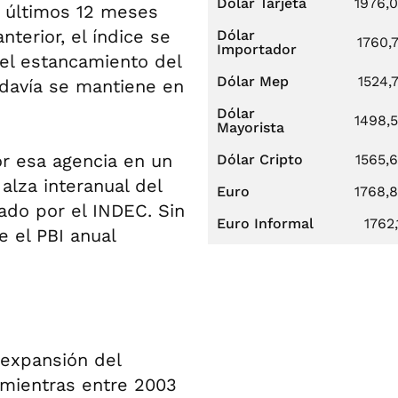
Dólar Tarjeta
1976,
s últimos 12 meses
terior, el índice se
Dólar
1760,
Importador
 el estancamiento del
Dólar Mep
1524,
odavía se mantiene en
Dólar
1498,
Mayorista
or esa agencia en un
Dólar Cripto
1565,
lza interanual del
Euro
1768,
ado por el INDEC. Sin
Euro Informal
1762,
e el PBI anual
 expansión del
 mientras entre 2003