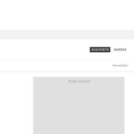
SUSCRIBITE
INGRESÁ
SUMATE A LA COMUNIDAD
Newsletter
DE ÁMBITO
LES
ACCESO FULL - $1.800/MES
ES
CORPORATIVO - CONSULTAR
Si tenés dudas comunicate
con nosotros a
IOS
suscripciones@ambito.com.ar
Llamanos al (54) 11 4556-
9147/48 o
al (54) 11 4449-3256 de lunes a