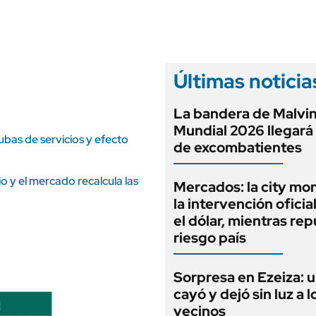
ANUARIO 2025
LIFESTYLE
EDICIÓN IMPRESA
AUTOS
Últimas noticia
La bandera de Malvin
Mundial 2026 llegará
subas de servicios y efecto
de excombatientes
 y el mercado recalcula las
Mercados: la city mo
la intervención oficia
el dólar, mientras rep
riesgo país
Sorpresa en Ezeiza: 
cayó y dejó sin luz a l
vecinos