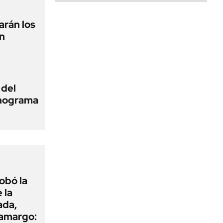
arán los
n
 del
onograma
obó la
 la
ada,
 amargo: