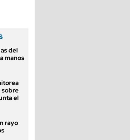
viernes de 10 a 18
s
as del
 a manos
nitorea
l sobre
unta el
un rayo
os