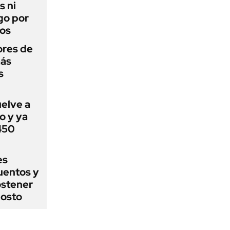
s ni
go por
dos
ores de
más
s
uelve a
o y ya
 450
es
uentos y
ostener
gosto