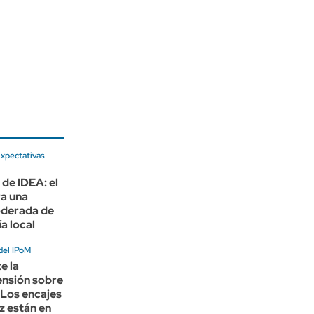
xpectativas
 de IDEA: el
a una
derada de
a local
del IPoM
te la
ensión sobre
 "Los encajes
ez están en