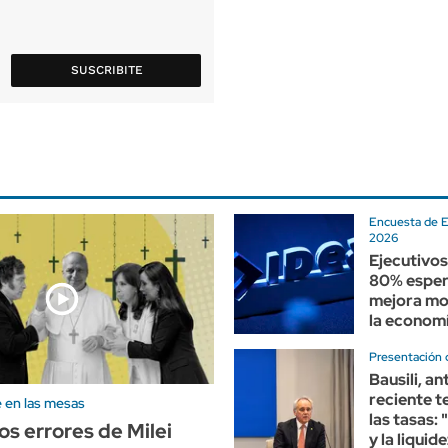
SUSCRIBITE
Encuesta de E
2026
Ejecutivos
80% esper
mejora mo
la economí
Presentación 
Bausili, an
reciente t
e en las mesas
las tasas:
s errores de Milei
y la liquid