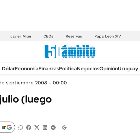
Javier Milei
CEOs
Reservas
Papa León XIV
Anuario autos 2026
Dólar
Economía
Finanzas
Política
Negocios
Opinión
Uruguay
TECNOLOGÍA
NOVEDADES FISCA
MÉXICO
de septiembre 2008 - 00:00
EDICTOS JUDICIAL
OPINIÓN
julio (luego
MULTAS
MUNDO
LICITACIONES
INFORMACIÓN GENERAL
CUADROS TARIFAR
ESPECTÁCULOS
 en
RECALL
DEPORTES