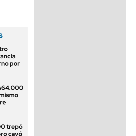
viernes de 10 a 18
s
tro
tancia
erno por
$s64.000
imismo
re
00 trepó
ero cayó