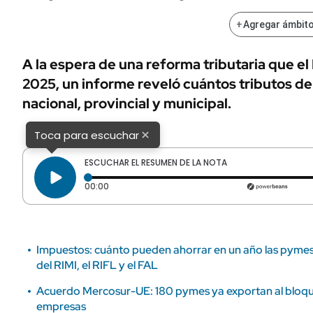
ÁMBITO DEBATE
Municipios
+
Agregar ámbito
MEDIAKIT AMBITO DEBATE
URUGUAY
A la espera de una reforma tributaria que e
2025, un informe reveló cuántos tributos de
nacional, provincial y municipal.
×
Toca para escuchar
ESCUCHAR EL RESUMEN DE LA NOTA
Tiempo transcurrido: 0 segundos
00:00
Impuestos: cuánto pueden ahorrar en un año las pymes 
del RIMI, el RIFL y el FAL
Acuerdo Mercosur-UE: 180 pymes ya exportan al bloque
empresas