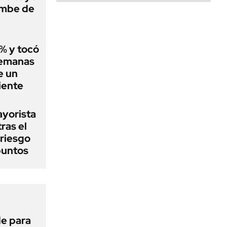
umbe de
2% y tocó
semanas
e un
iente
ayorista
ras el
 riesgo
puntos
de para