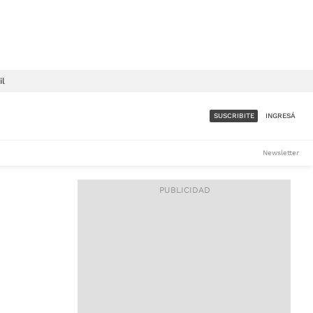
il
SUSCRIBITE
INGRESÁ
SUMATE A LA COMUNIDAD
Newsletter
DE ÁMBITO
LES
ACCESO FULL - $1.800/MES
ES
CORPORATIVO - CONSULTAR
Si tenés dudas comunicate
con nosotros a
IOS
suscripciones@ambito.com.ar
Llamanos al (54) 11 4556-
9147/48 o
al (54) 11 4449-3256 de lunes a