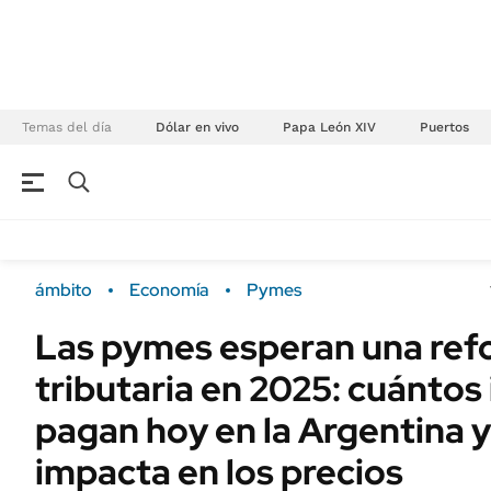
Temas del día
Dólar en vivo
Papa León XIV
Puertos
NEGOCIOS
ÚLTIMAS NOTICIAS
Especiales Ámbito
ECONOMÍA
ámbito
Economía
Pymes
Real Estate
Banco de Datos
Las pymes esperan una re
Sustentabilidad
Campo
tributaria en 2025: cuánto
Seguros
FINANZAS
ENERGY REPORT
pagan hoy en la Argentina 
Dólar
POLÍTICA
impacta en los precios
Mercados
Nacional