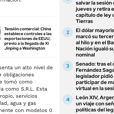
salvar la sesión
jueves y retira e
capítulo de ley 
Tierras
Tensión comercial: China
El dólar mayori
establece controles a las
marcó su tercer
exportaciones de EEUU,
al hilo y en el B
previo a la llegada de Xi
Nación igualó s
Jinping a Washington
nominal
Senado: tras el
enta un alto nivel de
Fernández Sagas
e obligaciones
legislador pidió
que tomó como
participar de m
virtual en la ses
a como S.R.L. Esta
opio, servicios
León XIV, Argen
dad, agua y gas
un viaje con se
políticas del le
lmente con modelos 0