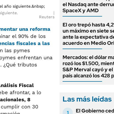
el Nasdaq ante derr
SpaceX y AMD
siguiente.
Reuters
El oro trepó hasta 4,
mentar una reforma
un máximo en siete 
inar el 90% de los
ante la expectativa d
acuerdo en Medio Or
cias fiscales a las
en las pymes
Mercados: el dólar m
s pymes enfrentan una
rozó los $1.500, mient
o. ¿Qué tributos
S&P Merval cayó y el
país alcanzó los 428 
nálisis Fiscal
e afrontar, a lo
Las más leídas
acionales, 8
cumplir con 30
El Gobierno ce
ormación.