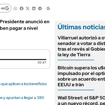
ANUARIO 2025
LIFESTYLE
EDICIÓN IMPRESA
 en
AUTOS
l Presidente anunció en
Últimas noticia
ben pagar a nivel
Villarruel autorizó a o
senador a votar a dis
tras el revés al Gobi
la ley de Tierra
Duración: 47 segundos
00:47
Bitcoin supera los u
impulsado por el opt
sobre un acuerdo ent
que aplican a los beneficios
EEUU e Irán
Wall Street: el S&P 5
 y apuntan a llegar a 380
a un nuevo récord, p