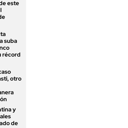
 de este
l
de
sta
a suba
anco
u récord
 caso
ti, otro
anera
ión
tina y
ñales
gado de