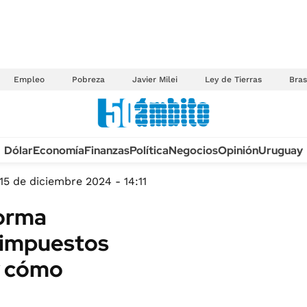
Empleo
Pobreza
Javier Milei
Ley de Tierras
Bras
Anuario autos 2026
Dólar
Economía
Finanzas
Política
Negocios
Opinión
Uruguay
TECNOLOGÍA
NOVEDADES FISCA
MÉXICO
15 de diciembre 2024 - 14:11
EDICTOS JUDICIAL
OPINIÓN
forma
MULTAS
MUNDO
s impuestos
LICITACIONES
INFORMACIÓN GENERAL
y cómo
CUADROS TARIFAR
ESPECTÁCULOS
RECALL
DEPORTES