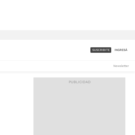
SUSCRIBITE
INGRESÁ
SUMATE A LA COMUNIDAD
Newsletter
DE ÁMBITO
LES
ACCESO FULL - $1.800/MES
ES
CORPORATIVO - CONSULTAR
Si tenés dudas comunicate
con nosotros a
IOS
suscripciones@ambito.com.ar
Llamanos al (54) 11 4556-
9147/48 o
al (54) 11 4449-3256 de lunes a