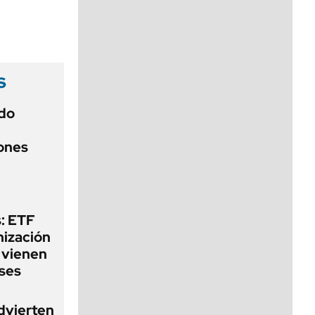
viernes de 10 a 18
s
do
iones
: ETF
nización
 vienen
ses
dvierten