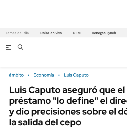
Temas del día
Dólar en vivo
REM
Benegas Lynch
NEGOCIOS
ÚLTIMAS NOTICIAS
Especiales Ámbito
ECONOMÍA
ámbito
Economía
Luis Caputo
Real Estate
Banco de Datos
Luis Caputo aseguró que el
Sustentabilidad
Campo
préstamo "lo define" el dire
Seguros
FINANZAS
ENERGY REPORT
y dio precisiones sobre el dó
Dólar
POLÍTICA
la salida del cepo
Mercados
Nacional