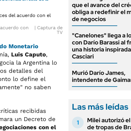
que el avance del cré
obliga a redefinir el
de negocios
l acuerdo con
Captura de
TV
"Canelones" llega a l
con Darío Barassi al 
ndo Monetario
una historia inspirad
mía,
Luis Caputo
,
Casciari
ocia la Argentina lo
os detalles del
Murió Darío James,
nto lo define el
intendente de Gaima
inamente" no saben
Las más leídas
ríticas recibidas
irmara un Decreto de
Milei autorizó e
de tropas de Bra
negociaciones
con el