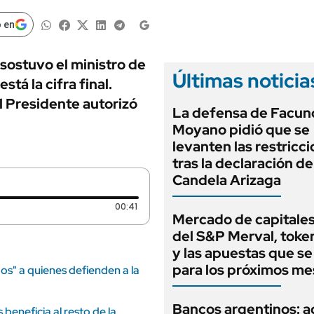
ANUARIO 2025
LIFESTYLE
EDICIÓN IMPRESA
 en
AUTOS
 sostuvo el ministro de
Últimas noticia
á la cifra final.
l Presidente autorizó
La defensa de Facun
Moyano pidió que se
levanten las restricc
tras la declaración de
Candela Arizaga
Duración: 41 segundos
00:41
Mercado de capitales
del S&P Merval, toke
y las apuestas que se
para los próximos me
ados" a quienes defienden a la
Bancos argentinos: a
beneficia al resto de la