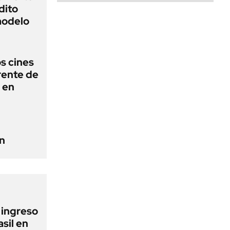
dito
 modelo
os cines
frente de
a en
n
l ingreso
sil en