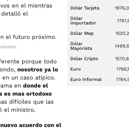
 vos en el mientras
Dólar Tarjeta
1976,
detalló el
Dólar
1761,
Importador
Dólar Mep
1520,
Dólar
1499,
próximo.
Mayorista
Dólar Cripto
1570,
iferente porque todo
 fondo,
nosotros ya lo
Euro
1766,
en un caso atípico.
Euro Informal
1764,
grama en
donde el
ís es mas ortodoxo
 difíciles que las
 el ministro.
l
nuevo acuerdo con el