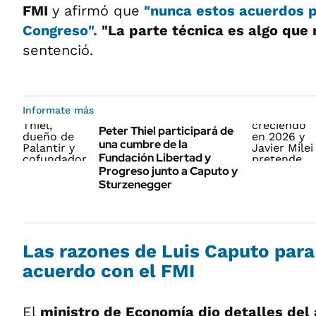
FMI
y afirmó que
"nunca estos acuerdos p
Congreso".
"La parte técnica es algo que 
sentenció.
Informate más
Peter Thiel participará de
una cumbre de la
Fundación Libertad y
Progreso junto a Caputo y
Sturzenegger
Las razones de Luis Caputo para
acuerdo con el FMI
El
ministro de Economía dio detalles del