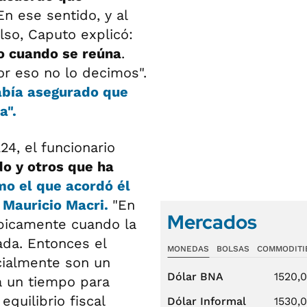
 En ese sentido, y al
so, Caputo explicó:
do cuando se reúna
.
r eso no lo decimos".
abía asegurado que
a".
24, el funcionario
do y otros que ha
mo el que acordó él
 Mauricio Macri.
"En
Mercados
ípicamente cuando la
da. Entonces el
MONEDAS
BOLSAS
COMMODITI
cialmente son un
Dólar BNA
1520,
da un tiempo para
quilibrio fiscal
Dólar Informal
1530,