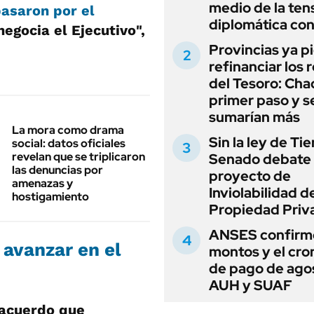
medio de la ten
asaron por el
diplomática con
negocia el Ejecutivo",
Provincias ya p
refinanciar los 
del Tesoro: Chac
primer paso y s
sumarían más
La mora como drama
Sin la ley de Tie
social: datos oficiales
revelan que se triplicaron
Senado debate 
las denuncias por
proyecto de
amenazas y
Inviolabilidad de
hostigamiento
Propiedad Priv
ANSES confirmó
 avanzar en el
montos y el cr
de pago de ago
AUH y SUAF
 acuerdo que