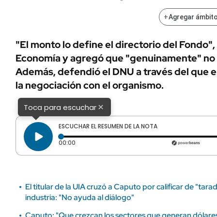
ÁMBITO DEBATE
Municipios
+
Agregar ámbito
MEDIAKIT AMBITO DEBATE
URUGUAY
"El monto lo define el directorio del Fondo",
Economía y agregó que "genuinamente" no est
Además, defendió el DNU a través del que e
la negociación con el organismo.
×
Toca para escuchar
ESCUCHAR EL RESUMEN DE LA NOTA
Tiempo transcurrido: 0 segundos
00:00
El titular de la UIA cruzó a Caputo por calificar de "tar
industria: "No ayuda al diálogo"
Caputo: "Que crezcan los sectores que generan dólares 