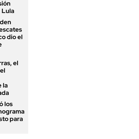
sión
 Lula
iden
rescates
o dio el
e
rras, el
el
 la
ada
 los
onograma
sto para