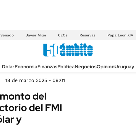
Senado
Javier Milei
CEOs
Reservas
Papa León XIV
Anuario autos 2026
Dólar
Economía
Finanzas
Política
Negocios
Opinión
Uruguay
TECNOLOGÍA
NOVEDADES FISCA
MÉXICO
18 de marzo 2025 - 09:01
EDICTOS JUDICIAL
OPINIÓN
 monto del
MULTAS
MUNDO
ctorio del FMI
LICITACIONES
INFORMACIÓN GENERAL
lar y
CUADROS TARIFAR
ESPECTÁCULOS
RECALL
DEPORTES