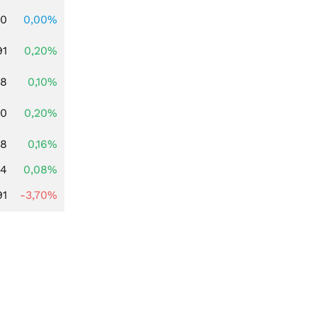
00
0,00%
91
0,20%
28
0,10%
50
0,20%
68
0,16%
14
0,08%
91
-3,70%