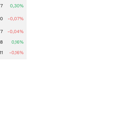
77
0,30%
50
-0,07%
77
-0,04%
88
0,16%
11
-0,16%