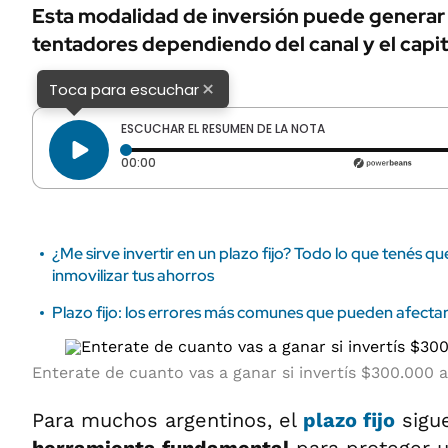
ÁMBITO DEBATE
Esta modalidad de inversión puede generar
Municipios
tentadores dependiendo del canal y el capital
MEDIAKIT AMBITO DEBATE
URUGUAY
×
Toca para escuchar
ESCUCHAR EL RESUMEN DE LA NOTA
Tiempo transcurrido: 0 segundos
00:00
¿Me sirve invertir en un plazo fijo? Todo lo que tenés q
inmovilizar tus ahorros
Plazo fijo: los errores más comunes que pueden afectar
Enterate de cuanto vas a ganar si invertís $300.000 a
Para muchos argentinos, el
plazo fijo
sigu