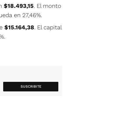
en
$18.493,15
. El monto
queda en 27,46%.
de
$15.164,38
. El capital
4%.
SUSCRIBITE