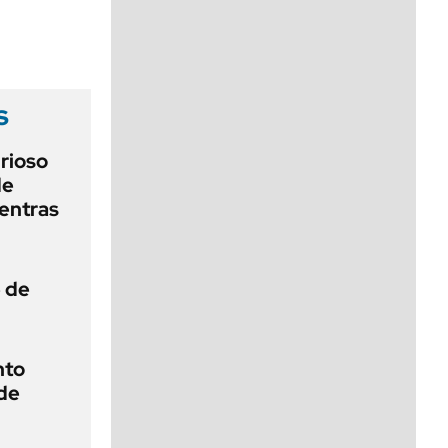
viernes de 10 a 18
s
urioso
de
entras
e de
nto
de