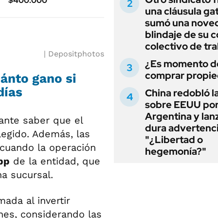
$400.000
una cláusula gat
sumó una noved
blindaje de su 
colectivo de tr
Depositphotos
¿Es momento d
comprar propi
uánto gano si
días
China redobló l
sobre EEUU po
Argentina y lan
tante saber que el
dura advertenci
legido. Además, las
"¿Libertad o
 cuando la operación
hegemonía?"
pp
de la entidad, que
a sucursal.
mada al invertir
es, considerando las