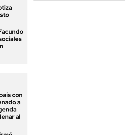
otiza
sto
 Facundo
sociales
on
 país con
Senado a
agenda
enar al
firmó