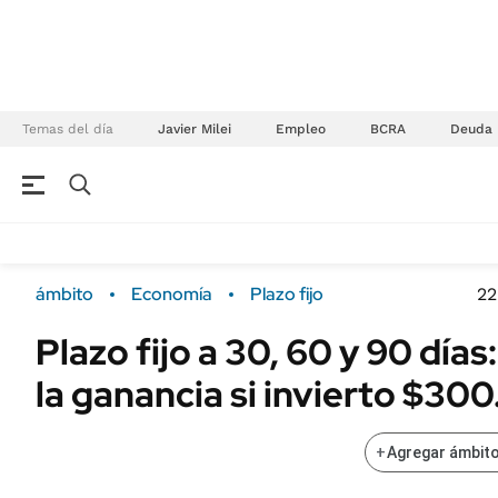
Temas del día
Javier Milei
Empleo
BCRA
Deuda
NEGOCIOS
ÚLTIMAS NOTICIAS
Especiales Ámbito
ECONOMÍA
ámbito
Economía
Plazo fijo
22
Real Estate
Banco de Datos
Plazo fijo a 30, 60 y 90 días
Sustentabilidad
Campo
la ganancia si invierto $30
Seguros
FINANZAS
ENERGY REPORT
Dólar
+
Agregar ámbito
POLÍTICA
Mercados
Nacional