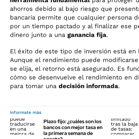
herramienta fundamental
para proteger 
ahorros debido al bajo riesgo que present
bancaria permite que cualquier persona de
por un tiempo pactado y al finalizar ese 
dinero junto a una
ganancia fija
.
El éxito de este tipo de inversión está en
Aunque el rendimiento puede modificarse
se elija, el retorno está asegurado. Es f
cómo se desenvuelve el rendimiento en di
para tomar una
decisión informada
.
Informate más
Plazo fijo: ¿cuáles son los
bancos con mejor tasa en
la primera semana de