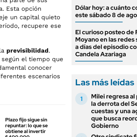
una parte de sus
Dólar hoy: a cuánto c
a. Esta opción
este sábado 8 de ago
je un capital quieto
período, recupere ese
El curioso posteo de
Moyano en las redes 
a días del episodio c
 la
previsibilidad
.
Candela Azariaga
 según el tiempo que
undamental conocer
ferentes escenarios
Las más leídas
Milei regresa al
la derrota del 
cuestas y una 
que busca reord
Plazo fijo sigue sin
Gobierno
repuntar: lo que se
obtiene al invertir
Otro sindicato 