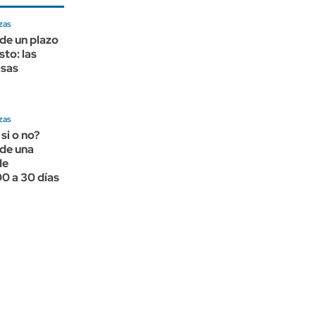
zas
de un plazo
sto: las
asas
zas
 si o no?
nde una
de
0 a 30 días