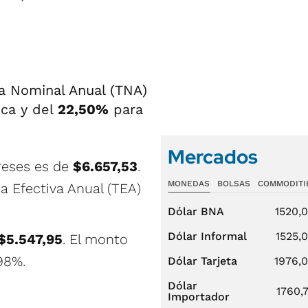
sa Nominal Anual (TNA)
ica y del
22,50%
para
Mercados
reses es de
$6.657,53
.
MONEDAS
BOLSAS
COMMODITI
sa Efectiva Anual (TEA)
Dólar BNA
1520,
Dólar Informal
1525,
$5.547,95
. El monto
,98%.
Dólar Tarjeta
1976,
Dólar
1760,
Importador