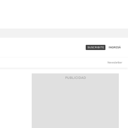
SUSCRIBITE
INGRESÁ
SUMATE A LA COMUNIDAD
Newsletter
DE ÁMBITO
LES
ACCESO FULL - $1.800/MES
ES
CORPORATIVO - CONSULTAR
Si tenés dudas comunicate
con nosotros a
IOS
suscripciones@ambito.com.ar
Llamanos al (54) 11 4556-
9147/48 o
al (54) 11 4449-3256 de lunes a