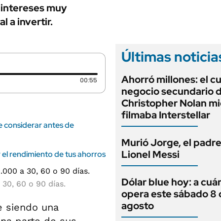
ANUARIO 2025
 intereses muy
LIFESTYLE
EDICIÓN IMPRESA
 a invertir.
AUTOS
Últimas noticia
Ahorró millones: el c
Duración: 55 segundos
00:55
negocio secundario 
Christopher Nolan mi
filmaba Interstellar
ue considerar antes de
Murió Jorge, el padr
Lionel Messi
 el rendimiento de tus ahorros
Dólar blue hoy: a cuá
 30, 60 o 90 días.
opera este sábado 8 
agosto
e siendo una