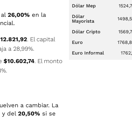
Dólar Mep
1524,
 al
26,00%
en la
Dólar
1498,
Mayorista
ncial.
Dólar Cripto
1569,
12.821,92
. El capital
Euro
1768,
aja a 28,99%.
Euro Informal
1762,
de
$10.602,74
. El monto
3%.
uelven a cambiar. La
o y del
20,50%
si se