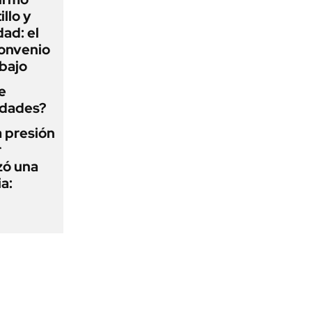
illo y
ad: el
convenio
abajo
e
edades?
a presión
r
zó una
a: