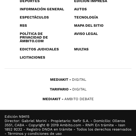
DEPORTES
EDICIÓN IMPRESA
INFORMACIÓN GENERAL
AUTOS
ESPECTÁCULOS
TECNOLOGÍA
RSS
MAPA DEL SITIO
POLÍTICA DE
AVISO LEGAL
PRIVACIDAD DE
ÁMBITO.COM
EDICTOS JUDICIALES
MULTAS
LICITACIONES
MEDIAKIT
DIGITAL
TARIFARIO
DIGITAL
MEDIAKIT
AMBITO DEBATE
Edición N9415
Director: Gabriel Morini - Propietario: Nefir S.A. - Domicilio: Olleros
3551, CABA - Copyright © 2019 Ambito.com - RNPI En trámite - Issn
1852 9232 - Registro DNDA en trámite - Todos los derechos reservados
- Términos y condiciones de uso