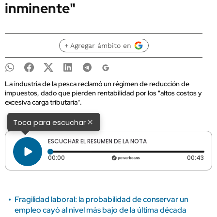
inminente"
+ Agregar ámbito en
La industria de la pesca reclamó un régimen de reducción de
impuestos, dado que pierden rentabilidad por los "altos costos y
excesiva carga tributaria".
×
Toca para escuchar
ESCUCHAR EL RESUMEN DE LA NOTA
Tiempo transcurrido: 0 segundos
Dura
00:00
00:43
Fragilidad laboral: la probabilidad de conservar un
empleo cayó al nivel más bajo de la última década