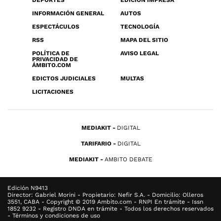
DEPORTES
EDICIÓN IMPRESA
INFORMACIÓN GENERAL
AUTOS
ESPECTÁCULOS
TECNOLOGÍA
RSS
MAPA DEL SITIO
POLÍTICA DE
AVISO LEGAL
PRIVACIDAD DE
ÁMBITO.COM
EDICTOS JUDICIALES
MULTAS
LICITACIONES
MEDIAKIT
DIGITAL
TARIFARIO
DIGITAL
MEDIAKIT
AMBITO DEBATE
Edición N9413
Director: Gabriel Morini - Propietario: Nefir S.A. - Domicilio: Olleros
3551, CABA - Copyright © 2019 Ambito.com - RNPI En trámite - Issn
1852 9232 - Registro DNDA en trámite - Todos los derechos reservados
- Términos y condiciones de uso