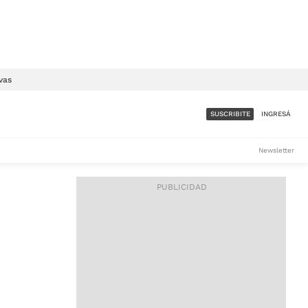
vas
SUSCRIBITE
INGRESÁ
SUMATE A LA COMUNIDAD
Newsletter
DE ÁMBITO
LES
ACCESO FULL - $1.800/MES
ES
CORPORATIVO - CONSULTAR
Si tenés dudas comunicate
con nosotros a
IOS
suscripciones@ambito.com.ar
Llamanos al (54) 11 4556-
9147/48 o
al (54) 11 4449-3256 de lunes a