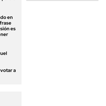
ado en
frase
esión es
ener
ruel
votar a