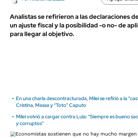
ÁMBITO DEBATE
Municipios
MEDIAKIT AMBITO DEBATE
Analistas se refirieron a las declaraciones d
URUGUAY
un ajuste fiscal y la posibilidad -o no- de ap
para llegar al objetivo.
En una charla descontracturada, Milei se refirió a la "cas
Cristina, Massa y "Toto" Caputo
Milei volvió a cargar contra Lula: "Siempre es bueno sa
y corruptos"