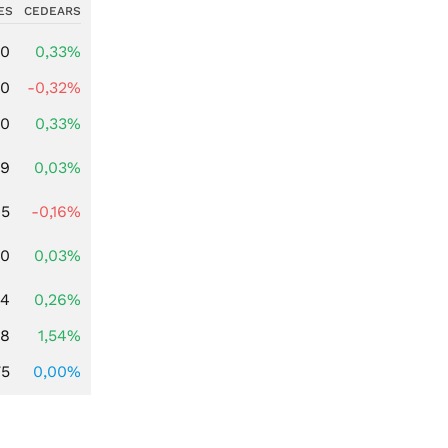
ES
CEDEARS
00
0,33%
00
-0,32%
00
0,33%
39
0,03%
45
-0,16%
50
0,03%
94
0,26%
68
1,54%
75
0,00%