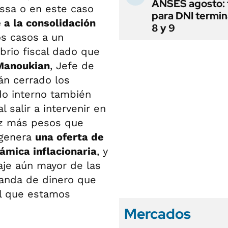
ANSES agosto: 
assa o en este caso
para DNI termi
e a la consolidación
8 y 9
os casos a un
brio fiscal dado que
Manoukian
, Jefe de
án cerrado los
do interno también
 salir a intervenir en
ez más pesos que
 genera
una oferta de
ámica inflacionaria
, y
aje aún mayor de las
manda de dinero que
al que estamos
Mercados