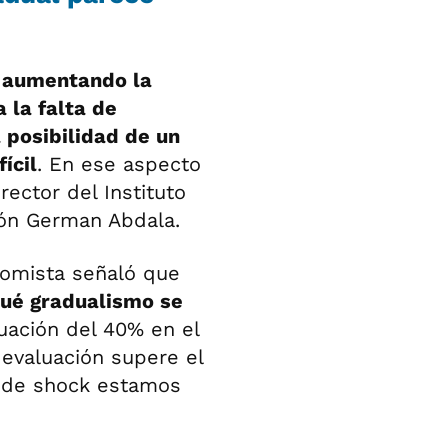
e aumentando la
 la falta de
a posibilidad de un
ícil
. En ese aspecto
rector del Instituto
ión German Abdala.
onomista señaló que
 qué gradualismo se
uación del 40% en el
devaluación supere el
o de shock estamos