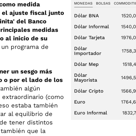
como medida
MONEDAS
BOLSAS
COMMODITI
el ajuste fiscal junto
Dólar BNA
1520,
inita' del Banco
Dólar Informal
1540,
 principales medidas
 al inicio de su
Dólar Tarjeta
1976,
 un programa de
Dólar
1758,
Importador
Dólar Mep
1518,
ener un sesgo más
Dólar
1496,
 o por el lado de los
Mayorista
 también algún
Dólar Cripto
1566,
 extraordinario (como
Euro
1764,
 eso estaba también
Euro Informal
1832,
r al equilibrio de
de tener distintos
ó también que la