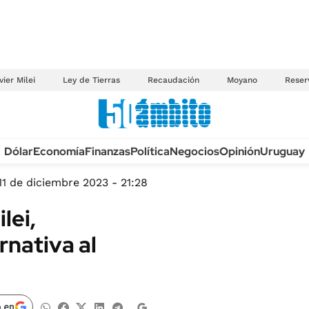
vier Milei
Ley de Tierras
Recaudación
Moyano
Reser
Anuario autos 2026
Dólar
Economía
Finanzas
Política
Negocios
Opinión
Uruguay
TECNOLOGÍA
NOVEDADES FISCA
MÉXICO
11 de diciembre 2023 - 21:28
EDICTOS JUDICIAL
OPINIÓN
lei,
MULTAS
MUNDO
rnativa al
LICITACIONES
INFORMACIÓN GENERAL
CUADROS TARIFAR
ESPECTÁCULOS
RECALL
DEPORTES
 en