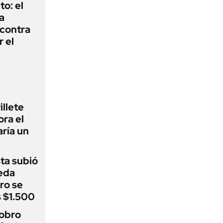
to: el
a
 contra
r el
illete
ora el
ría un
sta subió
eda
ro se
s $1.500
cobro