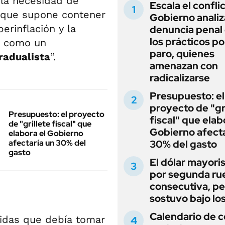
 la necesidad de
Escala el conflic
os que supone contener
Gobierno analiz
perinflación y la
denuncia penal
los prácticos po
o como un
paro, quienes
radualista
”.
amenazan con
radicalizarse
Presupuesto: el
proyecto de "gr
Presupuesto: el proyecto
fiscal" que elab
de "grillete fiscal" que
Gobierno afecta
elabora el Gobierno
afectaría un 30% del
30% del gasto
gasto
El dólar mayori
por segunda ru
consecutiva, pe
sostuvo bajo lo
Calendario de 
idas que debía tomar