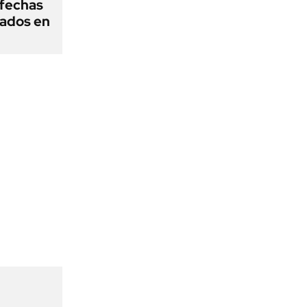
fechas
nados en