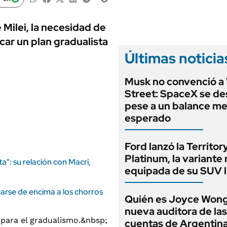
ANUARIO 2025
LIFESTYLE
EDICIÓN IMPRESA
AUTOS
e Milei, la necesidad de
licar un plan gradualista
Últimas noticia
Musk no convenció a 
Street: SpaceX se d
pese a un balance mej
esperado
Ford lanzó la Territor
Platinum, la variante
ta": su relación con Macri,
equipada de su SUV l
carse de encima a los chorros
Quién es Joyce Wong,
nueva auditora de las
cuentas de Argentina