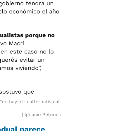
 gobierno tendrá un
iclo económico el año
dualistas porque no
uvo Macri
 en este caso no lo
querés evitar un
amos viviendo”,
"no hay otra alternativa al
Ignacio Petunchi
adual parece