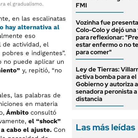
ra el gradualismo.
FMI
te, en las escalinatas
Vozinha fue present
o hay alternativa al
Colo-Colo y dejó una 
almente eso
para reflexionar: "Pr
de actividad, el
estar enfermo o no t
para comer"
e pobres e indigentes”.
o no puede aplicar un
Ley de Tierras: Villar
miento”
y, repitió, “no
activa bomba para el
Gobierno y autoriza a
senadora peronista a 
les, las palabras de
distancia
niciones en materia
o,
Ámbito
consultó
tivamente,
el “shock”
Las más leídas
 a cabo el ajuste.
Con