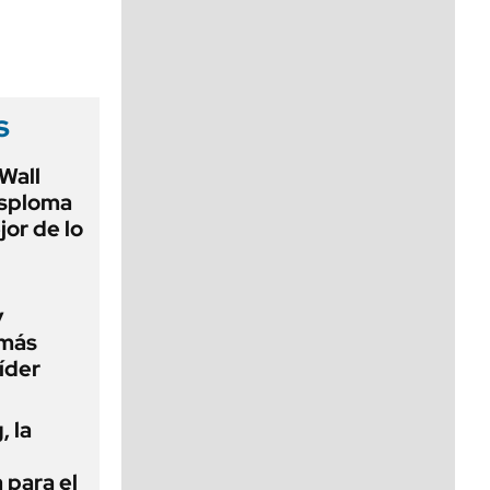
viernes de 10 a 18
s
Wall
esploma
or de lo
y
 más
íder
 la
 para el