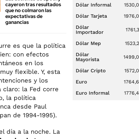
cayeron tras resultados
Dólar Informal
1530,
que no colmaron las
expectativas de
Dólar Tarjeta
1976,
ganancias
Dólar
1761,
Importador
Dólar Mep
1523,
rre es que la política
ien: con efectos
Dólar
1499,
Mayorista
ntáneos en los
Dólar Cripto
1572,
muy flexible. Y, esta
intenciones y los
Euro
1764,
claro: la Fed corre
Euro Informal
1776,
, la política
unca desde Paul
span de 1994-1995).
l día a la noche. La