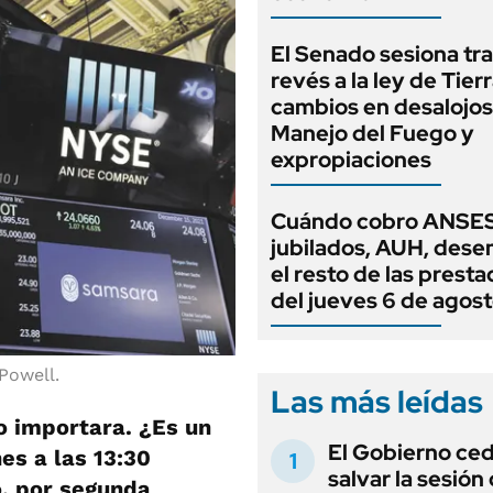
El Senado sesiona tra
revés a la ley de Tierr
cambios en desalojos,
Manejo del Fuego y
expropiaciones
Cuándo cobro ANSES
jubilados, AUH, dese
el resto de las prest
del jueves 6 de agos
 Powell.
Las más leídas
no importara. ¿Es un
El Gobierno ce
es a las 13:30
salvar la sesión
o, por segunda