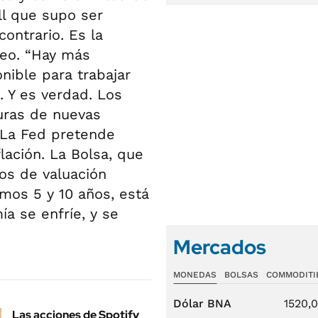
l que supo ser
ontrario. Es la
leo. “Hay más
ible para trabajar
. Y es verdad. Los
uras de nuevas
 La Fed pretende
lación. La Bolsa, que
sos de valuación
mos 5 y 10 años, está
a se enfríe, y se
Mercados
MONEDAS
BOLSAS
COMMODITI
Dólar BNA
1520,
Las acciones de Spotify