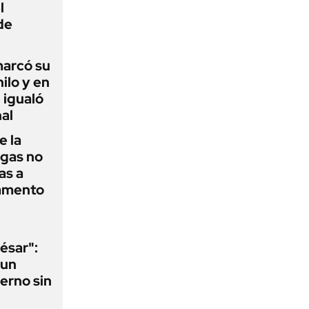
l
de
 marcó su
hilo y en
 igualó
al
e la
agas no
as a
camento
ésar":
 un
erno sin