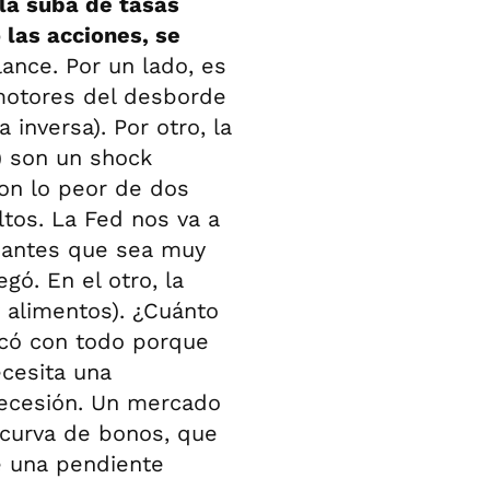
 la suba de tasas
 las acciones, se
lance. Por un lado, es
s motores del desborde
 inversa). Por otro, la
a) son un shock
con lo peor de dos
tos. La Fed nos va a
a antes que sea muy
gó. En el otro, la
y alimentos). ¿Cuánto
ncó con todo porque
ecesita una
recesión. Un mercado
a curva de bonos, que
e una pendiente