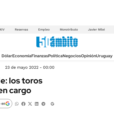
XIV
Reservas
Empleo
Monotributo
Javier Milei
Anuario autos 2026
Dólar
Economía
Finanzas
Política
Negocios
Opinión
Uruguay
TECNOLOGÍA
NOVEDADES FISCA
MÉXICO
23 de mayo 2022 - 00:00
EDICTOS JUDICIAL
OPINIÓN
e: los toros
MULTAS
MUNDO
en cargo
LICITACIONES
INFORMACIÓN GENERAL
CUADROS TARIFAR
ESPECTÁCULOS
 en
RECALL
DEPORTES