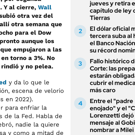
jueves y retira e
. Y al cierre,
Wall
capítulo de ley 
subió otra vez del
Tierras
 allí otra semana que
El dólar oficial
(ocho para el Dow
tercera suba al 
 pronto aunque los
el Banco Nación
, que empujaron a las
su récord nomin
n en torno a 3%. No
Fallo histórico d
rindió y no pelea.
Corte: las prep
estarán obligad
ed
y da lo que le
cubrir el medi
más caro
ión, escena de velorio
es en 2022).
Entre el "padre
 para enfriar la
enojado" y el "C
Lorenzetti dejó
 de la Fed. Habla de
mensaje al Gobi
ebró, nadie la quiere
nombrar a Milei
isa y como a mitad de