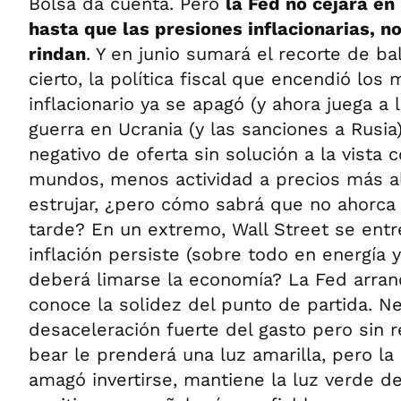
Bolsa da cuenta. Pero
la Fed no cejará en
hasta que las presiones inflacionarias, no
rindan
. Y en junio sumará el recorte de ba
cierto, la política fiscal que encendió lo
inflacionario ya se apagó (y ahora juega a la
guerra en Ucrania (y las sanciones a Rusi
negativo de oferta sin solución a la vista 
mundos, menos actividad a precios más al
estrujar, ¿pero cómo sabrá que no ahorc
tarde? En un extremo, Wall Street se entre
inflación persiste (sobre todo en energía 
deberá limarse la economía? La Fed arra
conoce la solidez del punto de partida. N
desaceleración fuerte del gasto pero sin 
bear le prenderá una luz amarilla, pero l
amagó invertirse, mantiene la luz verde d