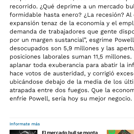
recorrido. ¿Qué deprime a un mercado bul
formidable hasta enero? ¿La recesión? Al c
expansión tenaz de la economía y el emp
demanda de trabajadores que gente dispon
por un margen sustancial”, esgrime Powell
desocupados son 5,9 millones y las apert
posiciones laborales suman 11,5 millones.
aplanar toda exuberancia para abatir la inf
hace votos de austeridad, y corrigió exce
ubicándose debajo de la media de los últi
atrapada entre dos fuegos. Que la economí
enfríe Powell, sería hoy su mejor negocio.
Informate más
El mercado bull se monta