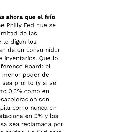
s ahora que el frío
me Philly Fed que se
 mitad de las
lo digan los
lan de un consumidor
 inventarios. Que lo
ference Board: el
y menor poder de
 sea pronto (y si se
tro 0,3% como en
esaceleración son
 apila como nunca en
estaciona en 3% y los
lsa sea reclamada por