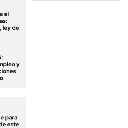
s el
as:
 ley de
:
mpleo y
aciones
to
de para
 de este