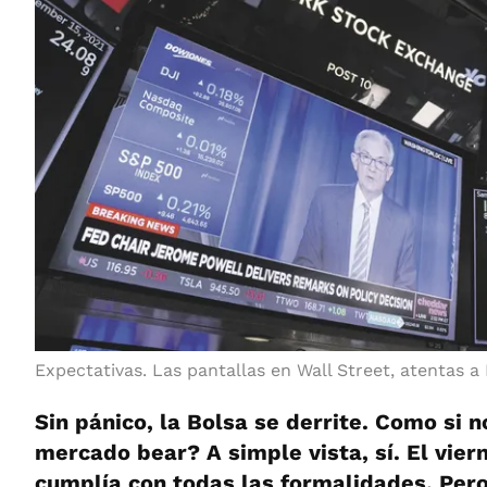
Expectativas. Las pantallas en Wall Street, atentas a
Sin pánico, la Bolsa se derrite. Como si 
mercado bear? A simple vista, sí. El viern
cumplía con todas las formalidades. Per