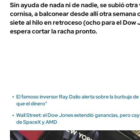
ÁMBITO DEBATE
Sin ayuda de nada ni de nadie, se subió otra 
Municipios
cornisa, a balconear desde allí otra semana
MEDIAKIT AMBITO DEBATE
URUGUAY
siete al hilo en retroceso (ocho para el Do
espera cortar la racha pronto.
El famoso inversor Ray Dalio alerta sobre la burbuja de 
que el dinero"
Wall Street: el Dow Jones extendió ganancias, pero c
de SpaceX y AMD