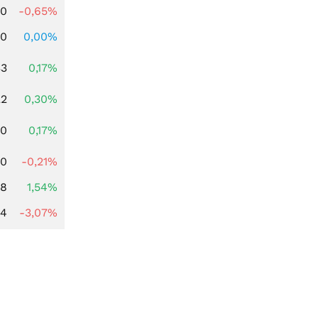
00
-0,65%
00
0,00%
33
0,17%
22
0,30%
00
0,17%
00
-0,21%
68
1,54%
44
-3,07%