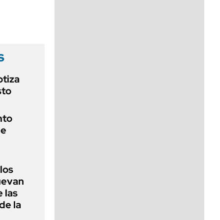
viernes de 10 a 18
s
otiza
sto
nto
de
 los
nuevan
 las
de la