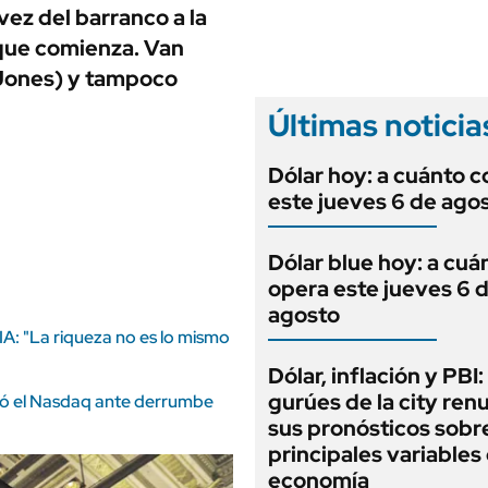
ANUARIO 2025
vez del barranco a la
LIFESTYLE
EDICIÓN IMPRESA
 que comienza. Van
AUTOS
w Jones) y tampoco
Últimas noticia
Dólar hoy: a cuánto c
este jueves 6 de ago
Dólar blue hoy: a cuá
opera este jueves 6 
agosto
IA: "La riqueza no es lo mismo
Dólar, inflación y PBI:
gurúes de la city re
ayó el Nasdaq ante derrumbe
sus pronósticos sobre
principales variables 
economía