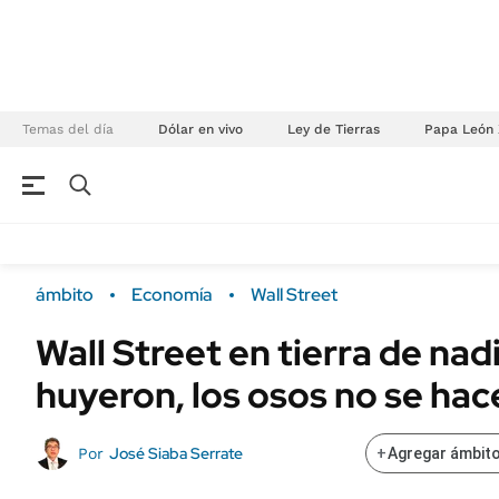
Temas del día
Dólar en vivo
Ley de Tierras
Papa León 
NEGOCIOS
ÚLTIMAS NOTICIAS
Especiales Ámbito
ECONOMÍA
ámbito
Economía
Wall Street
Real Estate
Banco de Datos
Wall Street en tierra de nadi
Sustentabilidad
Campo
huyeron, los osos no se hac
Seguros
FINANZAS
ENERGY REPORT
Dólar
José Siaba Serrate
Por
+
Agregar ámbito
POLÍTICA
Mercados
Nacional