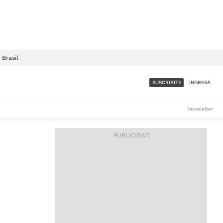
Brasil
SUSCRIBITE
INGRESÁ
SUMATE A LA COMUNIDAD
Newsletter
DE ÁMBITO
LES
ACCESO FULL - $1.800/MES
ES
CORPORATIVO - CONSULTAR
Si tenés dudas comunicate
con nosotros a
IOS
suscripciones@ambito.com.ar
Llamanos al (54) 11 4556-
9147/48 o
al (54) 11 4449-3256 de lunes a