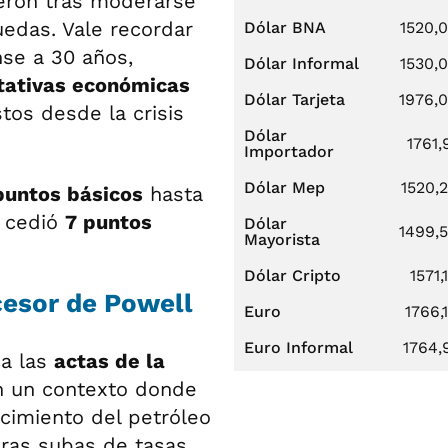
eron tras moderarse
uedas. Vale recordar
Dólar BNA
1520,
se a 30 años,
Dólar Informal
1530,
tativas económicas
Dólar Tarjeta
1976,
stos desde la crisis
Dólar
1761,
Importador
Dólar Mep
1520,
puntos básicos
hasta
s cedió
7 puntos
Dólar
1499,
Mayorista
Dólar Cripto
1571,
cesor de Powell
Euro
1766,
Euro Informal
1764,
ca las
actas de la
n un contexto donde
ecimiento del petróleo
ras subas de tasas.