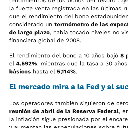
rendimientos de los bonos del Tesoro cay
la fuerte venta registrada en las últimas r
que el rendimiento del bono estadouniden
considerado un
termómetro de las expec
de largo plazo
, había tocado niveles no vi
financiera global de 2008.
El rendimiento del bono a 10 años bajó
8 
el
4,592%
, mientras que la tasa a 30 año
básicos
hasta el
5,114%
.
El mercado mira a la Fed y al su
Los operadores también siguieron de cer
reunión de abril de la Reserva Federal
, e
la inflación sigue presionada por el encar
y aumentan las especulaciones sobre futu