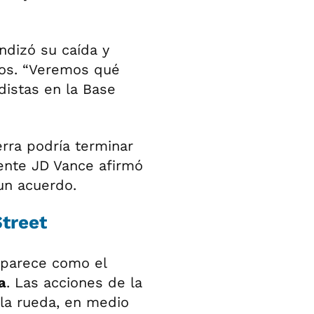
ndizó su caída y
ros. “Veremos qué
distas en la Base
rra podría terminar
dente JD Vance afirmó
un acuerdo.
Street
aparece como el
a
. Las acciones de la
la rueda, en medio