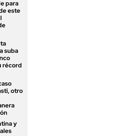
de para
 de este
l
de
sta
a suba
anco
u récord
 caso
ti, otro
anera
ión
tina y
ñales