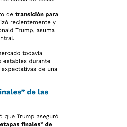
to de
transición para
lizó recientemente y
Donald Trump, asuma
tral.
mercado todavía
s estables durante
 expectativas de una
inales” de las
mó que Trump aseguró
etapas finales” de