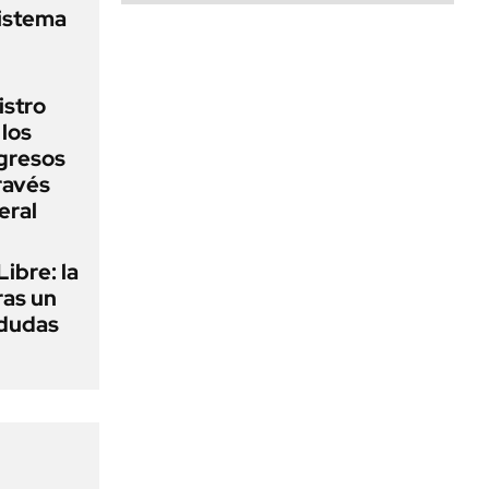
sistema
istro
 los
gresos
ravés
eral
ibre: la
ras un
 dudas