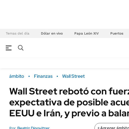
Temas del día
Dólar en vivo
Papa León XIV
Puertos
NEGOCIOS
ÚLTIMAS NOTICIAS
Especiales Ámbito
ECONOMÍA
ámbito
Finanzas
Wall Street
Real Estate
Banco de Datos
Wall Street rebotó con fuer
Sustentabilidad
Campo
expectativa de posible acu
Seguros
FINANZAS
ENERGY REPORT
EEUU e Irán, y previo a bal
Dólar
POLÍTICA
Mercados
Beatriz Dinovitzer
Por
+
Agregar ámbito
Nacional