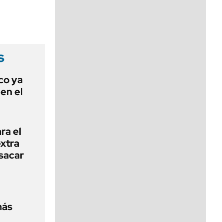
viernes de 10 a 18
s
co ya
en el
ra el
extra
sacar
más