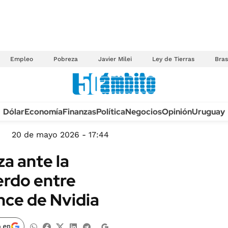
Empleo
Pobreza
Javier Milei
Ley de Tierras
Bras
Anuario autos 2026
Dólar
Economía
Finanzas
Política
Negocios
Opinión
Uruguay
TECNOLOGÍA
NOVEDADES FISCA
MÉXICO
20 de mayo 2026 - 17:44
EDICTOS JUDICIAL
OPINIÓN
za ante la
MULTAS
MUNDO
erdo entre
LICITACIONES
INFORMACIÓN GENERAL
ance de Nvidia
CUADROS TARIFAR
ESPECTÁCULOS
RECALL
DEPORTES
 en