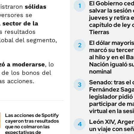
El Gobierno ce
istraron
sólidas
salvar la sesión
versores se
jueves y retira e
 sector de la
capítulo de ley 
os resultados
Tierras
global del segmento,
El dólar mayori
marcó su tercer
al hilo y en el B
Nación igualó s
zó a moderarse
, lo
nominal
 de los bonos del
as acciones.
Senado: tras el
Fernández Sagas
legislador pidió
participar de m
virtual en la ses
Las acciones de Spotify
cayeron tras resultados
León XIV, Argen
que no colmaron las
un viaje con se
expectativas de