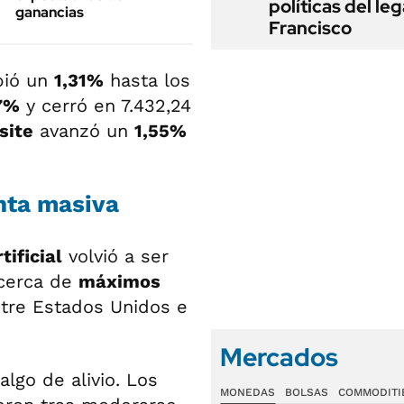
políticas del le
ganancias
Francisco
ió un
1,31%
hasta los
7%
y cerró en 7.432,24
site
avanzó un
1,55%
enta masiva
tificial
volvió a ser
 cerca de
máximos
ntre Estados Unidos e
Mercados
lgo de alivio. Los
MONEDAS
BOLSAS
COMMODITI