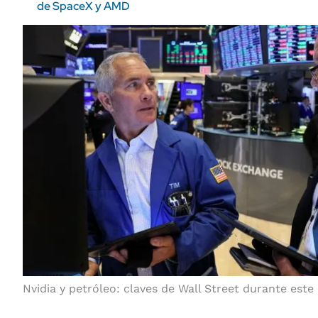
de SpaceX y AMD
Nvidia y petróleo: claves de Wall Street durante este