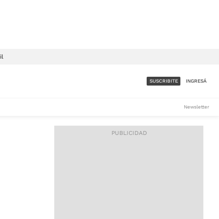
il
SUSCRIBITE
INGRESÁ
SUMATE A LA COMUNIDAD
Newsletter
DE ÁMBITO
LES
ACCESO FULL - $1.800/MES
ES
CORPORATIVO - CONSULTAR
Si tenés dudas comunicate
con nosotros a
IOS
suscripciones@ambito.com.ar
Llamanos al (54) 11 4556-
9147/48 o
al (54) 11 4449-3256 de lunes a