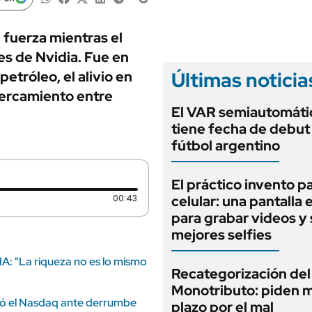
ANUARIO 2025
LIFESTYLE
EDICIÓN IMPRESA
AUTOS
fuerza mientras el
es de Nvidia. Fue en
Últimas noticia
etróleo, el alivio en
cercamiento entre
El VAR semiautomáti
tiene fecha de debut 
fútbol argentino
El práctico invento pa
Duración: 43 segundos
00:43
celular: una pantalla 
para grabar videos y 
mejores selfies
IA: "La riqueza no es lo mismo
Recategorización del
Monotributo: piden 
ayó el Nasdaq ante derrumbe
plazo por el mal