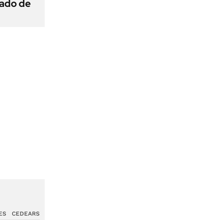
gado de
ES
CEDEARS