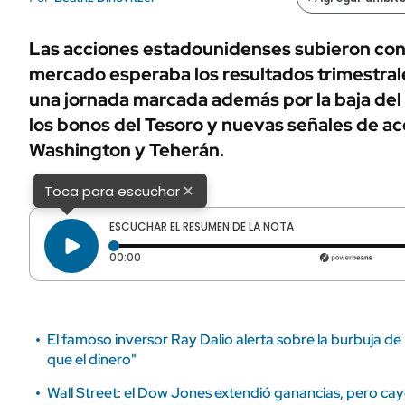
ÁMBITO DEBATE
Municipios
MEDIAKIT AMBITO DEBATE
Las acciones estadounidenses subieron con 
URUGUAY
mercado esperaba los resultados trimestral
una jornada marcada además por la baja del p
los bonos del Tesoro y nuevas señales de a
Washington y Teherán.
×
Toca para escuchar
ESCUCHAR EL RESUMEN DE LA NOTA
Tiempo transcurrido: 0 segundos
00:00
El famoso inversor Ray Dalio alerta sobre la burbuja de 
que el dinero"
Wall Street: el Dow Jones extendió ganancias, pero c