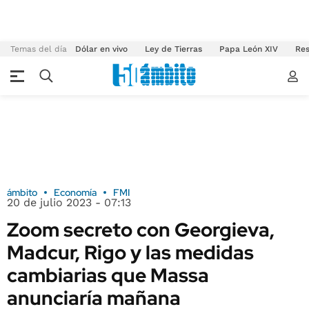
Temas del día
Dólar en vivo
Ley de Tierras
Papa León XIV
Res
ámbito
Economía
FMI
20 de julio 2023 - 07:13
Zoom secreto con Georgieva,
Madcur, Rigo y las medidas
cambiarias que Massa
anunciaría mañana